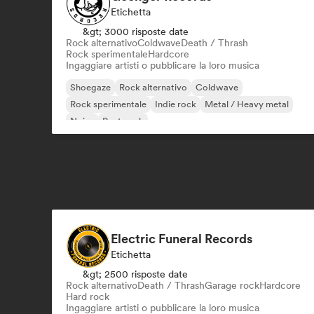
Etichetta
&gt; 3000 risposte date
Rock alternativo
Coldwave
Death / Thrash
Rock sperimentale
Hardcore
Ingaggiare artisti o pubblicare la loro musica
Shoegaze
Rock alternativo
Coldwave
Rock sperimentale
Indie rock
Metal / Heavy metal
Noise
Post punk
Electric Funeral Records
Etichetta
&gt; 2500 risposte date
Rock alternativo
Death / Thrash
Garage rock
Hardcore
Hard rock
Ingaggiare artisti o pubblicare la loro musica