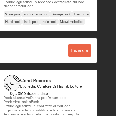
Fornire agli artisti un feedback dettagliato sul loro
suono/produzione
Shoegaze
Rock alternativo
Garage rock
Hardcore
Hard rock
Indie pop
Indie rock
Metal melodico
Inizia ora
Cénit Records
Etichetta, Curatore Di Playlist, Editore
&gt; 3100 risposte date
Rock alternativo
Danza pop
Dream pop
Rock elettronico
Funk
Offrire agli artisti un contratto di edizione
Ingaggiare artisti o pubblicare la loro musica
Aggiungere artisti nelle mie playlist più seguite