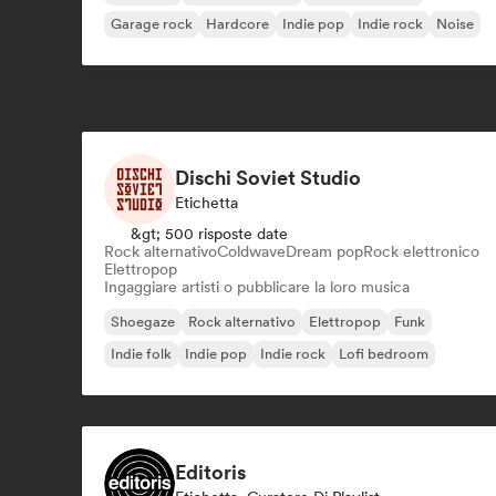
Garage rock
Hardcore
Indie pop
Indie rock
Noise
Dischi Soviet Studio
Etichetta
&gt; 500 risposte date
Rock alternativo
Coldwave
Dream pop
Rock elettronico
Elettropop
Ingaggiare artisti o pubblicare la loro musica
Shoegaze
Rock alternativo
Elettropop
Funk
Indie folk
Indie pop
Indie rock
Lofi bedroom
Editoris