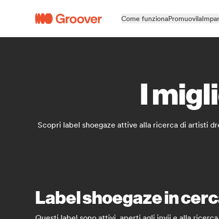
Come funziona
Promuovila
Impar
I migl
Scopri label shoegaze attive alla ricerca di artisti 
Label shoegaze in cerca 
Questi label sono attivi, aperti agli invii e alla rice