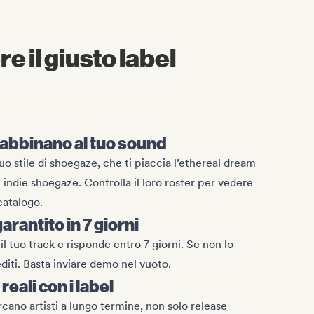
 il giusto label
i abbinano al tuo sound
uo stile di shoegaze, che ti piaccia l’ethereal dream
fi indie shoegaze. Controlla il loro roster per vedere
 catalogo.
rantito in 7 giorni
il tuo track e risponde entro 7 giorni. Se non lo
editi. Basta inviare demo nel vuoto.
eali con i label
cano artisti a lungo termine, non solo release