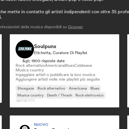
 mette in contatto gli artisti indipendenti con oltre 35 profes
i.
fessionisti della musica disponibili su
Groover
Soulpunx
Etichetta, Curatore Di Playlist
&gt; 1900 risposte date
Rock alternativo
Americana
Blues
Coldwave
Musica country
Ingaggiare artisti o pubblicare la loro musica
Aggiungere artisti nelle mie playlist più seguite
Shoegaze
Rock alternativo
Americana
Blues
Musica country
Death / Thrash
Rock elettronico
Hardcore
NUOVO