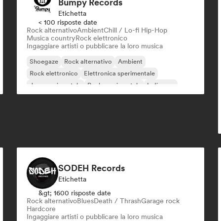
Bumpy Records
Etichetta
< 100 risposte date
Rock alternativo
Ambient
Chill / Lo-fi Hip-Hop
Musica country
Rock elettronico
Ingaggiare artisti o pubblicare la loro musica
Shoegaze
Rock alternativo
Ambient
Rock elettronico
Elettronica sperimentale
Jazz sperimentale
Rock sperimentale
Indie pop
SODEH Records
Etichetta
&gt; 1600 risposte date
Rock alternativo
Blues
Death / Thrash
Garage rock
Hardcore
Ingaggiare artisti o pubblicare la loro musica