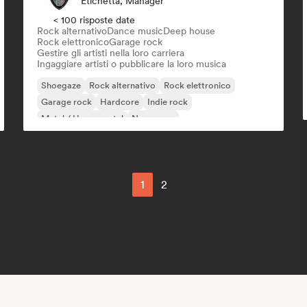
Etichetta, Manager
< 100 risposte date
Rock alternativo
Dance music
Deep house
Rock elettronico
Garage rock
Gestire gli artisti nella loro carriera
Ingaggiare artisti o pubblicare la loro musica
Shoegaze
Rock alternativo
Rock elettronico
Garage rock
Hardcore
Indie rock
Metal / Heavy metal
New wave
1
2