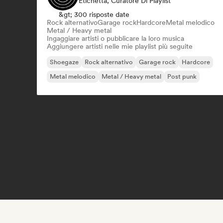
Etichetta, Curatore Di Playlist
&gt; 300 risposte date
Rock alternativo
Garage rock
Hardcore
Metal melodico
Metal / Heavy metal
Ingaggiare artisti o pubblicare la loro musica
Aggiungere artisti nelle mie playlist più seguite
Shoegaze
Rock alternativo
Garage rock
Hardcore
Metal melodico
Metal / Heavy metal
Post punk