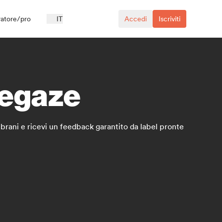
ratore/pro
IT
Accedi
Iscriviti
hoegaze
 brani e ricevi un feedback garantito da label pronte