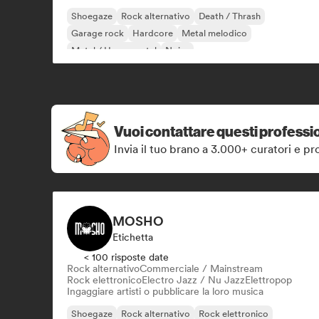
Shoegaze
Rock alternativo
Death / Thrash
Garage rock
Hardcore
Metal melodico
Metal / Heavy metal
Noise
Vuoi contattare questi professio
Invia il tuo brano a 3.000+ curatori e pro
MOSHO
Etichetta
< 100 risposte date
Rock alternativo
Commerciale / Mainstream
Rock elettronico
Electro Jazz / Nu Jazz
Elettropop
Ingaggiare artisti o pubblicare la loro musica
Shoegaze
Rock alternativo
Rock elettronico