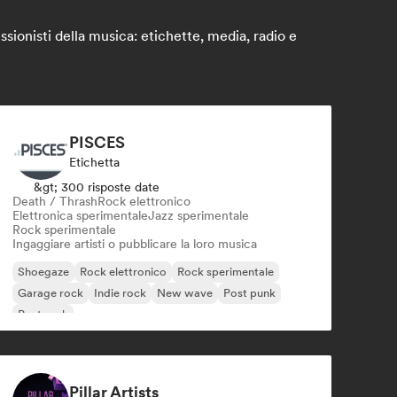
sionisti della musica: etichette, media, radio e
PISCES
Etichetta
&gt; 300 risposte date
Death / Thrash
Rock elettronico
Elettronica sperimentale
Jazz sperimentale
Rock sperimentale
Ingaggiare artisti o pubblicare la loro musica
Shoegaze
Rock elettronico
Rock sperimentale
Garage rock
Indie rock
New wave
Post punk
Post rock
Pillar Artists