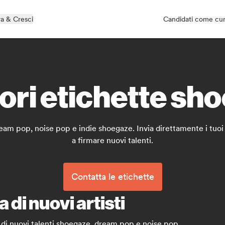
a & Cresci
Candidati come cu
iori etichette s
dream pop, noise pop e indie shoegaze. Invia direttamente i tuoi
a firmare nuovi talenti.
Contatta le etichette
di nuovi artisti
rca di nuovi talenti shoegaze, dream pop e noise pop.