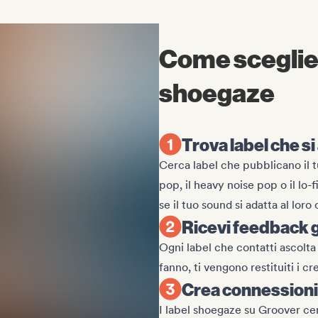
Come scegliere
shoegaze
Trova label che s
Cerca label che pubblicano il t
pop, il heavy noise pop o il lo-
se il tuo sound si adatta al loro
Ricevi feedback ga
Ogni label che contatti ascolta 
fanno, ti vengono restituiti i cr
Crea connessioni r
I label shoegaze su Groover cer