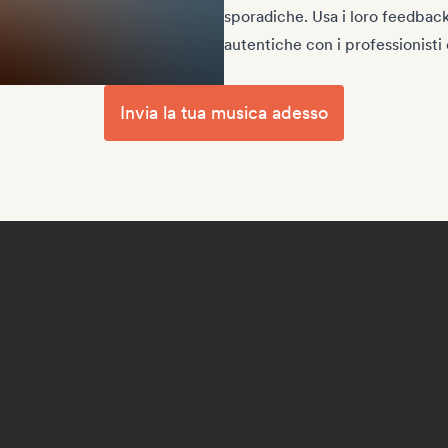
sporadiche. Usa i loro feedback 
autentiche con i professionisti e
Invia la tua musica adesso