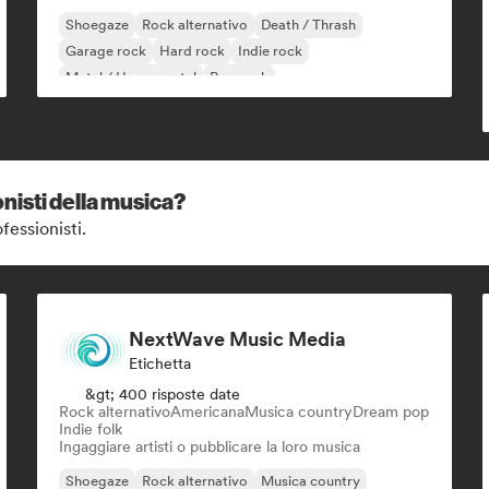
Shoegaze
Rock alternativo
Death / Thrash
Garage rock
Hard rock
Indie rock
Metal / Heavy metal
Pop rock
nisti della musica?
fessionisti.
NextWave Music Media
Etichetta
&gt; 400 risposte date
Rock alternativo
Americana
Musica country
Dream pop
Indie folk
Ingaggiare artisti o pubblicare la loro musica
Shoegaze
Rock alternativo
Musica country