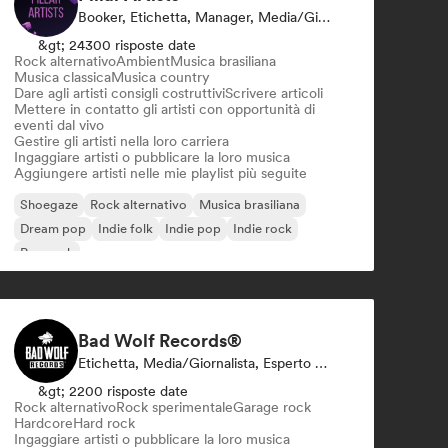
Booker, Etichetta, Manager, Media/Giornalista, Mentore, Curatore Di Playlist
&gt; 24300 risposte date
Rock alternativo
Ambient
Musica brasiliana
Musica classica
Musica country
Dare agli artisti consigli costruttivi
Scrivere articoli
Mettere in contatto gli artisti con opportunità di
eventi dal vivo
Gestire gli artisti nella loro carriera
Ingaggiare artisti o pubblicare la loro musica
Aggiungere artisti nelle mie playlist più seguite
Shoegaze
Rock alternativo
Musica brasiliana
Dream pop
Indie folk
Indie pop
Indie rock
Pop rock
Bad Wolf Records®
Etichetta, Media/Giornalista, Esperto Del Suono
&gt; 2200 risposte date
Rock alternativo
Rock sperimentale
Garage rock
Hardcore
Hard rock
Ingaggiare artisti o pubblicare la loro musica