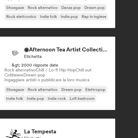
Shoegaze
Rock alternativo
Danza pop
Dream pop
Rock elettronico
Indie folk
Indie pop
Rap in inglese
◉Afternoon Tea Artist Collective + Record Label◉
Etichetta
&gt; 2000 risposte date
Rock alternativo
Chill / Lo-fi Hip-Hop
Chill out
Coldwave
Dream pop
Ingaggiare artisti o pubblicare la loro musica
Shoegaze
Rock alternativo
Dream pop
Elettropop
Indie folk
Indie pop
Indie rock
Lofi bedroom
La Tempesta