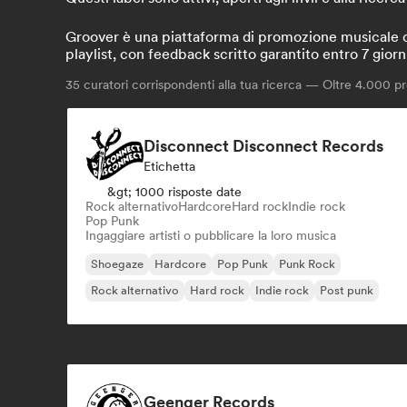
Groover è una piattaforma di promozione musicale che
playlist, con feedback scritto garantito entro 7 giorn
35
curatori corrispondenti alla tua ricerca — Oltre 4.000 pro
Disconnect Disconnect Records
Etichetta
&gt; 1000 risposte date
Rock alternativo
Hardcore
Hard rock
Indie rock
Pop Punk
Ingaggiare artisti o pubblicare la loro musica
Shoegaze
Hardcore
Pop Punk
Punk Rock
Rock alternativo
Hard rock
Indie rock
Post punk
Geenger Records