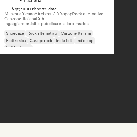
Etichetta
&gt; 1000 risposte date
Musica africana
Afrobeat / Afropop
Rock alternativo
Canzone Italiana
Dub
Ingaggiare artisti o pubblicare la loro musica
Shoegaze
Rock alternativo
Canzone Italiana
Elettronica
Garage rock
Indie folk
Indie pop
Lofi bedroom