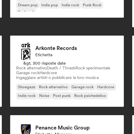
Dream pop
Indie pop
Indie rock
Punk Rock
Surf rock
Arkonte Records
Etichetta
&gt; 300 risposte date
Rock alternativo
Death / Thrash
Rock sperimentale
Garage rock
Hardcore
Ingaggiare artisti o pubblicare la loro musica
Shoegaze
Rock alternativo
Garage rock
Hardcore
Indie rock
Noise
Post punk
Rock psichedelico
Penance Music Group