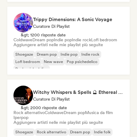
Trippy Dimensions: A Sonic Voyage
Curatore Di Playlist
&gt; 1200 risposte date
Coldwave
Dream pop
Indie pop
Indie rock
Lofi bedroom
Aggiungere artisti nelle mie playlist più seguite
Shoegaze
Dream pop
Indie pop
Indie rock
Lofi bedroom
New wave
Pop psichedelico
Rock psichedelico
Witchy Whispers & Spells 🔮 Ethereal Art Pop & Dream Pop
Curatore Di Playlist
&gt; 2000 risposte date
Rock alternativo
Coldwave
Dream pop
Musica da film
Iperpop
Aggiungere artisti nelle mie playlist più seguite
Shoegaze
Rock alternativo
Dream pop
Indie folk