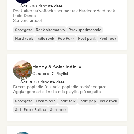
&gt; 700 risposte date
Rock alternativo
Rock sperimentale
Hardcore
Hard rock
Indie Dance
Scrivere articoli
Shoegaze
Rock alternativo
Rock sperimentale
Hard rock
Indie rock
Pop Punk
Post punk
Post rock
Happy & Solar Indie ☀️
Curatore Di Playlist
&gt; 1000 risposte date
Dream pop
Indie folk
Indie pop
Indie rock
Shoegaze
Aggiungere artisti nelle mie playlist più seguite
Shoegaze
Dream pop
Indie folk
Indie pop
Indie rock
Soft Pop / Ballata
Surf rock