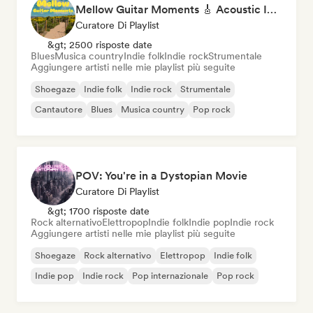
Mellow Guitar Moments 🎸 Acoustic Indie Folk & Singer-Songwriter
Curatore Di Playlist
&gt; 2500 risposte date
Blues
Musica country
Indie folk
Indie rock
Strumentale
Aggiungere artisti nelle mie playlist più seguite
Shoegaze
Indie folk
Indie rock
Strumentale
Cantautore
Blues
Musica country
Pop rock
POV: You're in a Dystopian Movie
Curatore Di Playlist
&gt; 1700 risposte date
Rock alternativo
Elettropop
Indie folk
Indie pop
Indie rock
Aggiungere artisti nelle mie playlist più seguite
Shoegaze
Rock alternativo
Elettropop
Indie folk
Indie pop
Indie rock
Pop internazionale
Pop rock