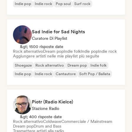
Indie pop
Indie rock
Pop soul
Surf rock
Sad Indie for Sad Nights
Curatore Di Playlist
&gt; 1500 risposte date
Rock alternativo
Dream pop
Indie folk
Indie pop
Indie rock
Aggiungere artisti nelle mie playlist più seguite
Shoegaze
Rock alternativo
Dream pop
Indie folk
Indie pop
Indie rock
Cantautore
Soft Pop / Ballata
Piotr (Radio Kielce)
Stazione Radio
&gt; 400 risposte date
Rock alternativo
Coldwave
Commerciale / Mainstream
Dream pop
Drum and Bass
Trasmettere artisti alla radio