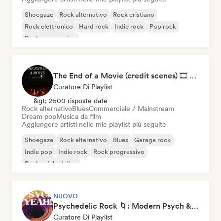
Shoegaze
Rock alternativo
Rock cristiano
Rock elettronico
Hard rock
Indie rock
Pop rock
Rock progressivo
The End of a Movie (credit scenes) 🎞️ Cinematic Dream Pop & Bedroom Indie
Curatore Di Playlist
&gt; 2500 risposte date
Rock alternativo
Blues
Commerciale / Mainstream
Dream pop
Musica da film
Aggiungere artisti nelle mie playlist più seguite
Shoegaze
Rock alternativo
Blues
Garage rock
Indie pop
Indie rock
Rock progressivo
Rock psichedelico
NUOVO
Psychedelic Rock 🌀: Modern Psych & Turkish Vibes
Curatore Di Playlist