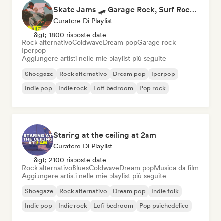
Skate Jams 🛹 Garage Rock, Surf Rock & Neo-Psych
Curatore Di Playlist
&gt; 1800 risposte date
Rock alternativo
Coldwave
Dream pop
Garage rock
Iperpop
Aggiungere artisti nelle mie playlist più seguite
Shoegaze
Rock alternativo
Dream pop
Iperpop
Indie pop
Indie rock
Lofi bedroom
Pop rock
Staring at the ceiling at 2am
Curatore Di Playlist
&gt; 2100 risposte date
Rock alternativo
Blues
Coldwave
Dream pop
Musica da film
Aggiungere artisti nelle mie playlist più seguite
Shoegaze
Rock alternativo
Dream pop
Indie folk
Indie pop
Indie rock
Lofi bedroom
Pop psichedelico