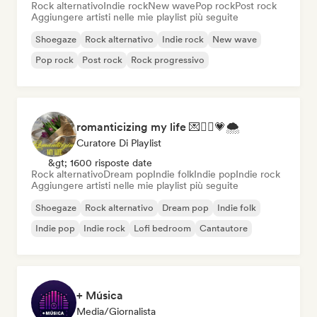
Rock alternativo
Indie rock
New wave
Pop rock
Post rock
Aggiungere artisti nelle mie playlist più seguite
Shoegaze
Rock alternativo
Indie rock
New wave
Pop rock
Post rock
Rock progressivo
romanticizing my life 💌🧚‍♀️💗🌨
Curatore Di Playlist
&gt; 1600 risposte date
Rock alternativo
Dream pop
Indie folk
Indie pop
Indie rock
Aggiungere artisti nelle mie playlist più seguite
Shoegaze
Rock alternativo
Dream pop
Indie folk
Indie pop
Indie rock
Lofi bedroom
Cantautore
+ Música
Media/Giornalista