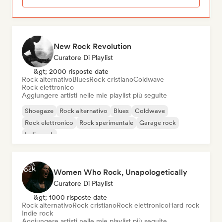
New Rock Revolution
Curatore Di Playlist
&gt; 2000 risposte date
Rock alternativo
Blues
Rock cristiano
Coldwave
Rock elettronico
Aggiungere artisti nelle mie playlist più seguite
Shoegaze
Rock alternativo
Blues
Coldwave
Rock elettronico
Rock sperimentale
Garage rock
Indie rock
Women Who Rock, Unapologetically
Curatore Di Playlist
&gt; 1000 risposte date
Rock alternativo
Rock cristiano
Rock elettronico
Hard rock
Indie rock
Aggiungere artisti nelle mie playlist più seguite