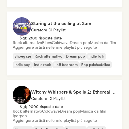
Staring at the ceiling at 2am
Curatore Di Playlist
&gt; 2100 risposte date
Rock alternativo
Blues
Coldwave
Dream pop
Musica da film
Aggiungere artisti nelle mie playlist più seguite
Shoegaze
Rock alternativo
Dream pop
Indie folk
Indie pop
Indie rock
Lofi bedroom
Pop psichedelico
Witchy Whispers & Spells 🔮 Ethereal Art Pop & Dream Pop
Curatore Di Playlist
&gt; 2000 risposte date
Rock alternativo
Coldwave
Dream pop
Musica da film
Iperpop
Aggiungere artisti nelle mie playlist più seguite