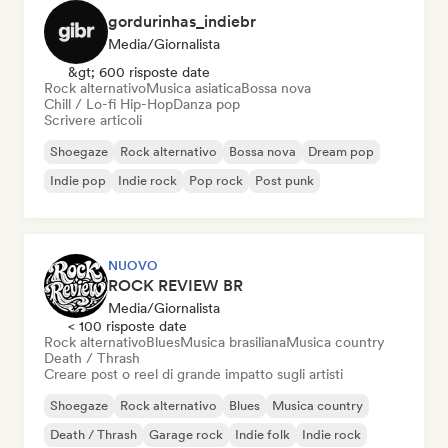
gordurinhas_indiebr
Media/Giornalista
&gt; 600 risposte date
Rock alternativo
Musica asiatica
Bossa nova
Chill / Lo-fi Hip-Hop
Danza pop
Scrivere articoli
Shoegaze
Rock alternativo
Bossa nova
Dream pop
Indie pop
Indie rock
Pop rock
Post punk
NUOVO
ROCK REVIEW BR
Media/Giornalista
< 100 risposte date
Rock alternativo
Blues
Musica brasiliana
Musica country
Death / Thrash
Creare post o reel di grande impatto sugli artisti
Shoegaze
Rock alternativo
Blues
Musica country
Death / Thrash
Garage rock
Indie folk
Indie rock