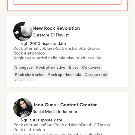
New Rock Revolution
Curatore Di Playlist
&gt; 2000 risposte date
Rock alternativo
Blues
Rock cristiano
Coldwave
Rock elettronico
Aggiungere artisti nelle mie playlist più seguite
Shoegaze
Rock alternativo
Blues
Coldwave
Rock elettronico
Rock sperimentale
Garage rock
Indie rock
Jana Guns - Content Creator
Social Media Influencer
&gt; 100 risposte date
Rock alternativo
Blues
Rock cristiano
Death / Thrash
Rock elettronico
Creare post o reel di grande impatto sugli artisti