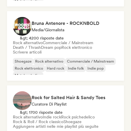
Metal melodico
Bruna Antenore - ROCKNBOLD
Media/Giornalista
&gt; 4200 risposte date
Rock alternativo
Commerciale / Mainstream
Death / Thrash
Dream pop
Rock elettronico
Scrivere articoli
Shoegaze
Rock alternativo
Commerciale / Mainstream
Rock elettronico
Hard rock
Indie folk
Indie pop
Metal melodico
Rock for Salted Hair & Sandy Toes
Curatore Di Playlist
&gt; 1700 risposte date
Rock alternativo
Indie rock
Rock psichedelico
Rock & Roll / Rock classico
Shoegaze
Aggiungere artisti nelle mie playlist più seguite