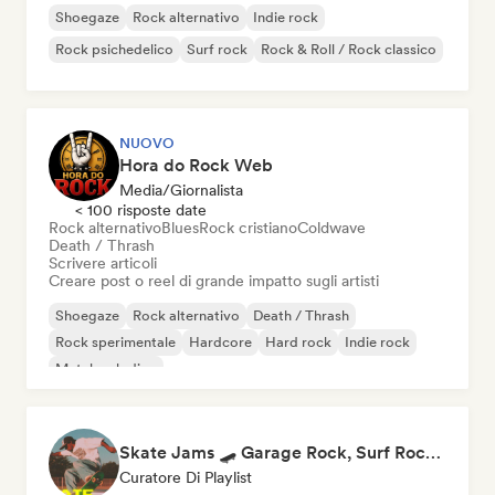
Shoegaze
Rock alternativo
Indie rock
Rock psichedelico
Surf rock
Rock & Roll / Rock classico
NUOVO
Hora do Rock Web
Media/Giornalista
< 100 risposte date
Rock alternativo
Blues
Rock cristiano
Coldwave
Death / Thrash
Scrivere articoli
Creare post o reel di grande impatto sugli artisti
Shoegaze
Rock alternativo
Death / Thrash
Rock sperimentale
Hardcore
Hard rock
Indie rock
Metal melodico
Skate Jams 🛹 Garage Rock, Surf Rock & Neo-Psych
Curatore Di Playlist