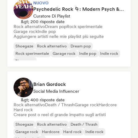
NUOVO
Psychedelic Rock 🌀: Modern Psych & Turkish Vibes
Curatore Di Playlist
&gt; 200 risposte date
Rock alternativo
Dream pop
Rock sperimentale
Garage rock
Indie pop
Aggiungere artisti nelle mie playlist più seguite
Shoegaze
Rock alternativo
Dream pop
Rock sperimentale
Garage rock
Indie pop
Indie rock
New wave
Brian Gordock
Social Media Influencer
&gt; 400 risposte date
Rock alternativo
Death / Thrash
Garage rock
Hardcore
Hard rock
Creare post o reel di grande impatto sugli artisti
Shoegaze
Rock alternativo
Death / Thrash
Garage rock
Hardcore
Hard rock
Indie rock