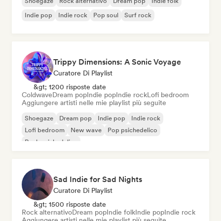
Shoegaze
Rock alternativo
Dream pop
Indie folk
Indie pop
Indie rock
Pop soul
Surf rock
Trippy Dimensions: A Sonic Voyage
Curatore Di Playlist
&gt; 1200 risposte date
Coldwave
Dream pop
Indie pop
Indie rock
Lofi bedroom
Aggiungere artisti nelle mie playlist più seguite
Shoegaze
Dream pop
Indie pop
Indie rock
Lofi bedroom
New wave
Pop psichedelico
Rock psichedelico
Sad Indie for Sad Nights
Curatore Di Playlist
&gt; 1500 risposte date
Rock alternativo
Dream pop
Indie folk
Indie pop
Indie rock
Aggiungere artisti nelle mie playlist più seguite