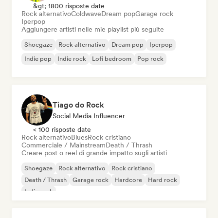
&gt; 1800 risposte date
Rock alternativo
Coldwave
Dream pop
Garage rock
Iperpop
Aggiungere artisti nelle mie playlist più seguite
Shoegaze
Rock alternativo
Dream pop
Iperpop
Indie pop
Indie rock
Lofi bedroom
Pop rock
Tiago do Rock
Social Media Influencer
< 100 risposte date
Rock alternativo
Blues
Rock cristiano
Commerciale / Mainstream
Death / Thrash
Creare post o reel di grande impatto sugli artisti
Shoegaze
Rock alternativo
Rock cristiano
Death / Thrash
Garage rock
Hardcore
Hard rock
Indie rock