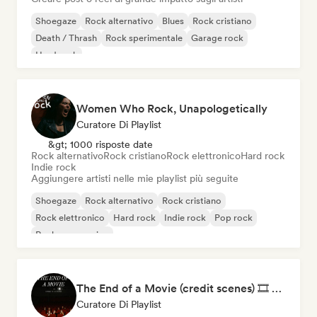
Shoegaze
Rock alternativo
Blues
Rock cristiano
Death / Thrash
Rock sperimentale
Garage rock
Hard rock
Women Who Rock, Unapologetically
Curatore Di Playlist
&gt; 1000 risposte date
Rock alternativo
Rock cristiano
Rock elettronico
Hard rock
Indie rock
Aggiungere artisti nelle mie playlist più seguite
Shoegaze
Rock alternativo
Rock cristiano
Rock elettronico
Hard rock
Indie rock
Pop rock
Rock progressivo
The End of a Movie (credit scenes) 🎞️ Cinematic Dream Pop & Bedroom Indie
Curatore Di Playlist