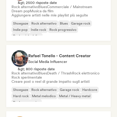
&gt; 2500 risposte date
Rock alternativo
Blues
Commerciale / Mainstream
Dream pop
Musica da film
Aggiungere artisti nelle mie playlist più seguite
Shoegaze
Rock alternativo
Blues
Garage rock
Indie pop
Indie rock
Rock progressivo
Rock psichedelico
Rafael Tonello - Content Creator
Social Media Influencer
&gt; 800 risposte date
Rock alternativo
Blues
Death / Thrash
Rock elettronico
Rock sperimentale
Creare post o reel di grande impatto sugli artisti
Shoegaze
Rock alternativo
Garage rock
Hardcore
Hard rock
Metal melodico
Metal / Heavy metal
Rock progressivo