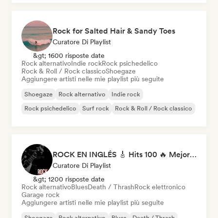
Rock for Salted Hair & Sandy Toes
Curatore Di Playlist
&gt; 1600 risposte date
Rock alternativo
Indie rock
Rock psichedelico
Rock & Roll / Rock classico
Shoegaze
Aggiungere artisti nelle mie playlist più seguite
Shoegaze
Rock alternativo
Indie rock
Rock psichedelico
Surf rock
Rock & Roll / Rock classico
ROCK EN INGLÉS 🎸 Hits 100 🔥 Mejor Música Rock Internacional ·
Curatore Di Playlist
&gt; 1200 risposte date
Rock alternativo
Blues
Death / Thrash
Rock elettronico
Garage rock
Aggiungere artisti nelle mie playlist più seguite
Shoegaze
Rock alternativo
Blues
Death / Thrash