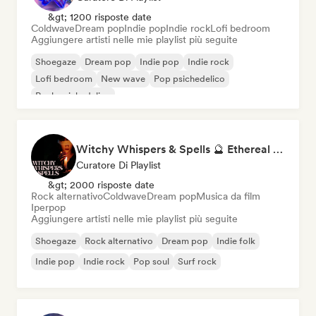
&gt; 1200 risposte date
Coldwave
Dream pop
Indie pop
Indie rock
Lofi bedroom
Aggiungere artisti nelle mie playlist più seguite
Shoegaze
Dream pop
Indie pop
Indie rock
Lofi bedroom
New wave
Pop psichedelico
Rock psichedelico
Witchy Whispers & Spells 🔮 Ethereal Art Pop & Dream Pop
Curatore Di Playlist
&gt; 2000 risposte date
Rock alternativo
Coldwave
Dream pop
Musica da film
Iperpop
Aggiungere artisti nelle mie playlist più seguite
Shoegaze
Rock alternativo
Dream pop
Indie folk
Indie pop
Indie rock
Pop soul
Surf rock