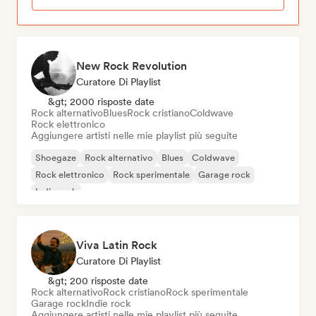
New Rock Revolution
Curatore Di Playlist
&gt; 2000 risposte date
Rock alternativo
Blues
Rock cristiano
Coldwave
Rock elettronico
Aggiungere artisti nelle mie playlist più seguite
Shoegaze
Rock alternativo
Blues
Coldwave
Rock elettronico
Rock sperimentale
Garage rock
Indie rock
Viva Latin Rock
Curatore Di Playlist
&gt; 200 risposte date
Rock alternativo
Rock cristiano
Rock sperimentale
Garage rock
Indie rock
Aggiungere artisti nelle mie playlist più seguite