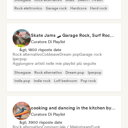
Rock elettronico
Garage rock
Hardcore
Hard rock
Skate Jams 🛹 Garage Rock, Surf Rock & Neo-Psych
Curatore Di Playlist
&gt; 1800 risposte date
Rock alternativo
Coldwave
Dream pop
Garage rock
Iperpop
Aggiungere artisti nelle mie playlist più seguite
Shoegaze
Rock alternativo
Dream pop
Iperpop
Indie pop
Indie rock
Lofi bedroom
Pop rock
cooking and dancing in the kitchen by Cookfy
Curatore Di Playlist
&gt; 3900 risposte date
Rock alternativo
Commerciale / Mainstream
Funk