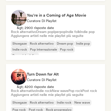
You're in a Coming of Age Movie
Curatore Di Playlist
&gt; 2900 risposte date
Rock alternativo
Dream pop
Iperpop
Indie folk
Indie pop
Aggiungere artisti nelle mie playlist più seguite
Shoegaze
Rock alternativo
Dream pop
Indie pop
Indie rock
Pop internazionale
Pop rock
Pop psichedelico
Turn Down for Alt
Curatore Di Playlist
&gt; 4200 risposte date
Rock alternativo
Indie rock
New wave
Pop rock
Post rock
Aggiungere artisti nelle mie playlist più seguite
Shoegaze
Rock alternativo
Indie rock
New wave
Pop rock
Post rock
Rock progressivo