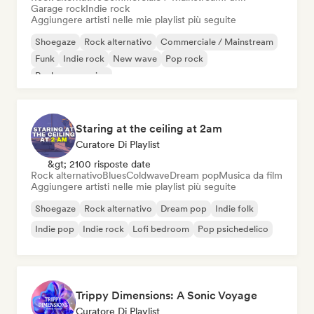
Garage rock
Indie rock
Aggiungere artisti nelle mie playlist più seguite
Shoegaze
Rock alternativo
Commerciale / Mainstream
Funk
Indie rock
New wave
Pop rock
Rock progressivo
Staring at the ceiling at 2am
Curatore Di Playlist
&gt; 2100 risposte date
Rock alternativo
Blues
Coldwave
Dream pop
Musica da film
Aggiungere artisti nelle mie playlist più seguite
Shoegaze
Rock alternativo
Dream pop
Indie folk
Indie pop
Indie rock
Lofi bedroom
Pop psichedelico
Trippy Dimensions: A Sonic Voyage
Curatore Di Playlist