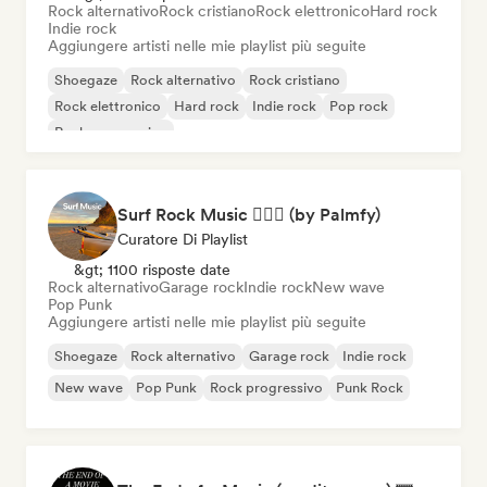
Rock alternativo
Rock cristiano
Rock elettronico
Hard rock
Indie rock
Aggiungere artisti nelle mie playlist più seguite
Shoegaze
Rock alternativo
Rock cristiano
Rock elettronico
Hard rock
Indie rock
Pop rock
Rock progressivo
Surf Rock Music 🏄🏻‍♂️ (by Palmfy)
Curatore Di Playlist
&gt; 1100 risposte date
Rock alternativo
Garage rock
Indie rock
New wave
Pop Punk
Aggiungere artisti nelle mie playlist più seguite
Shoegaze
Rock alternativo
Garage rock
Indie rock
New wave
Pop Punk
Rock progressivo
Punk Rock