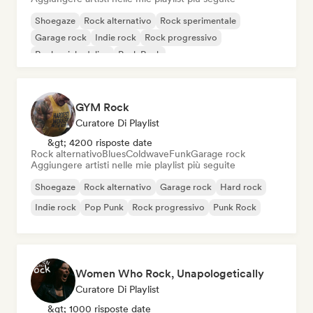
Shoegaze
Rock alternativo
Rock sperimentale
Garage rock
Indie rock
Rock progressivo
Rock psichedelico
Punk Rock
GYM Rock
Curatore Di Playlist
&gt; 4200 risposte date
Rock alternativo
Blues
Coldwave
Funk
Garage rock
Aggiungere artisti nelle mie playlist più seguite
Shoegaze
Rock alternativo
Garage rock
Hard rock
Indie rock
Pop Punk
Rock progressivo
Punk Rock
Women Who Rock, Unapologetically
Curatore Di Playlist
&gt; 1000 risposte date