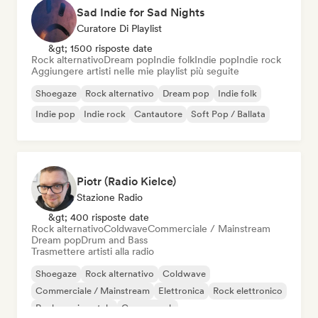
Sad Indie for Sad Nights
Curatore Di Playlist
&gt; 1500 risposte date
Rock alternativo
Dream pop
Indie folk
Indie pop
Indie rock
Aggiungere artisti nelle mie playlist più seguite
Shoegaze
Rock alternativo
Dream pop
Indie folk
Indie pop
Indie rock
Cantautore
Soft Pop / Ballata
Piotr (Radio Kielce)
Stazione Radio
&gt; 400 risposte date
Rock alternativo
Coldwave
Commerciale / Mainstream
Dream pop
Drum and Bass
Trasmettere artisti alla radio
Shoegaze
Rock alternativo
Coldwave
Commerciale / Mainstream
Elettronica
Rock elettronico
Rock sperimentale
Garage rock