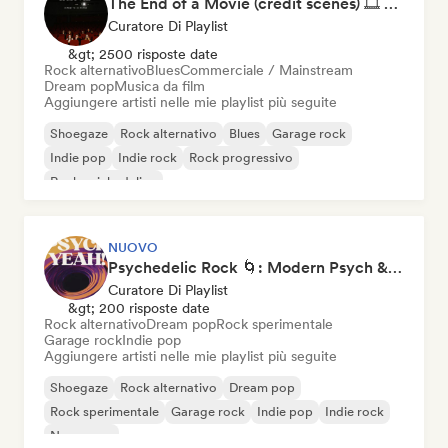
The End of a Movie (credit scenes) 🎞️ Cinematic Dream Pop & Bedroom Indie
Curatore Di Playlist
&gt; 2500 risposte date
Rock alternativo
Blues
Commerciale / Mainstream
Dream pop
Musica da film
Aggiungere artisti nelle mie playlist più seguite
Shoegaze
Rock alternativo
Blues
Garage rock
Indie pop
Indie rock
Rock progressivo
Rock psichedelico
NUOVO
Psychedelic Rock 🌀: Modern Psych & Turkish Vibes
Curatore Di Playlist
&gt; 200 risposte date
Rock alternativo
Dream pop
Rock sperimentale
Garage rock
Indie pop
Aggiungere artisti nelle mie playlist più seguite
Shoegaze
Rock alternativo
Dream pop
Rock sperimentale
Garage rock
Indie pop
Indie rock
New wave