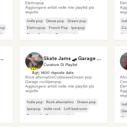
Elettropop
Ele
Aggiungere artisti nelle mie playlist più
Aggi
seguite
seg
Indie pop
Danza pop
Dream pop
Ind
Pop
Elettropop
French Pop
Iperpop
Co
ck
Nouvelle scene
Dance music
Ip
Po
s That Give You Chills
Skate Jams 🛹 Garage Rock, Surf Rock & Neo-Psych
Curatore Di Playlist
&gt; 1800 risposte date
Rock alternativo
Coldwave
Dream pop
Afr
Garage rock
Iperpop
Com
Aggiungere artisti nelle mie playlist più
Ele
seguite
Aggi
seg
Indie pop
Rock alternativo
Dream pop
Ind
Iperpop
Indie rock
Lofi bedroom
Da
Pop rock
Pop progressivo
Pop
Po