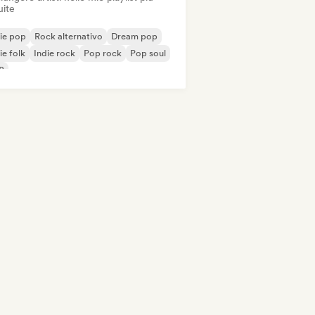
uite
ie pop
Rock alternativo
Dream pop
ie folk
Indie rock
Pop rock
Pop soul
B