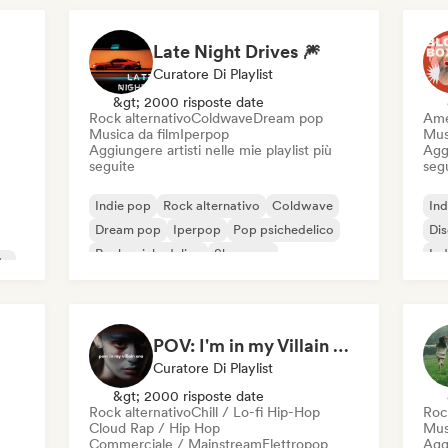
Late Night Drives 🎆
Curatore Di Playlist
&gt; 2000 risposte date
Rock alternativo
Coldwave
Dream pop
Ame
Musica da film
Iperpop
Mus
Aggiungere artisti nelle mie playlist più
Aggi
seguite
seg
Indie pop
Rock alternativo
Coldwave
Ind
Dream pop
Iperpop
Pop psichedelico
Di
Rock psichedelico
Shoegaze
Ind
ta
POV: I'm in my Villain Era
Curatore Di Playlist
&gt; 2000 risposte date
Rock alternativo
Chill / Lo-fi Hip-Hop
Roc
Cloud Rap / Hip Hop
Mus
Commerciale / Mainstream
Elettropop
Aggi