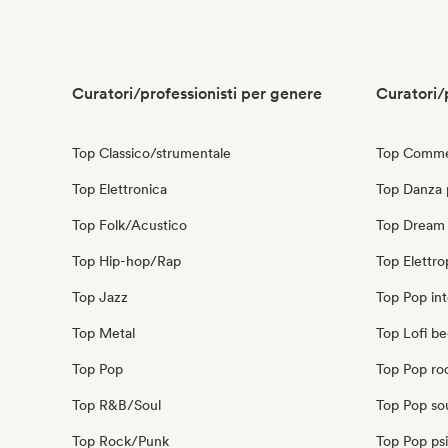
Curatori/professionisti per genere
Curatori/
Top Classico/strumentale
Top Commer
Top Elettronica
Top Danza
Top Folk/Acustico
Top Dream
Top Hip-hop/Rap
Top Elettr
Top Jazz
Top Pop int
Top Metal
Top Lofi b
Top Pop
Top Pop ro
Top R&B/Soul
Top Pop so
Top Rock/Punk
Top Pop ps