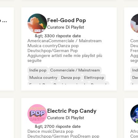
Pop internazionale
K-
Not Your Average Pop 🛸 Art Pop, Alt-Pop & Indie Pop
Feel-Good Pop
Curatore Di Playlist
&gt; 3300 risposte date
Americana
Commerciale / Mainstream
Com
Musica country
Danza pop
Deu
Deutschpop/German Pop
Fre
Aggiungere artisti nelle mie playlist più
Aggi
seguite
seg
Indie pop
Commerciale / Mainstream
Ind
Musica country
Danza pop
Elettropop
Da
French Pop
Pop internazionale
Pop rock
Ip
K-
Electric Pop Candy
Curatore Di Playlist
&gt; 2700 risposte date
Dance music
Danza pop
Afr
Deutschpop/German Pop
Dream pop
Com