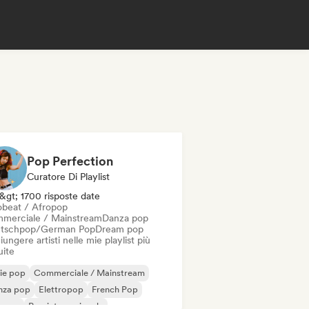
Pop Perfection
Curatore Di Playlist
&gt; 1700 risposte date
obeat / Afropop
merciale / Mainstream
Danza pop
tschpop/German Pop
Dream pop
ungere artisti nelle mie playlist più
uite
ie pop
Commerciale / Mainstream
nza pop
Elettropop
French Pop
erpop
Pop internazionale