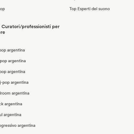
pop
Top Esperti del suono
 Curatori/professionisti per
ere
pop argentina
pop argentina
pop argentina
j-pop argentina
droom argentina
ck argentina
l argentina
ogressivo argentina