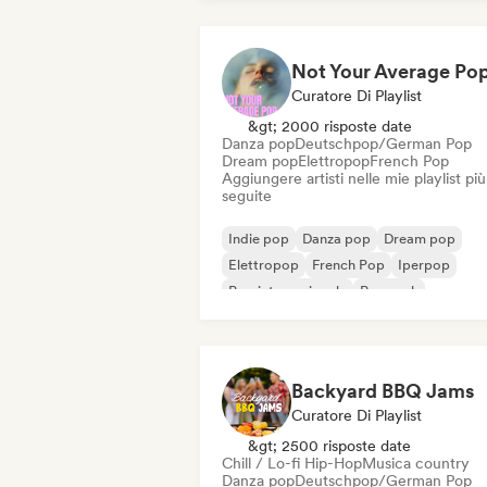
Curatore Di Playlist
&gt; 2000 risposte date
Danza pop
Deutschpop/German Pop
Dream pop
Elettropop
French Pop
Aggiungere artisti nelle mie playlist più
seguite
Indie pop
Danza pop
Dream pop
Elettropop
French Pop
Iperpop
Pop internazionale
Pop rock
Backyard BBQ Jams
Curatore Di Playlist
&gt; 2500 risposte date
Chill / Lo-fi Hip-Hop
Musica country
Danza pop
Deutschpop/German Pop