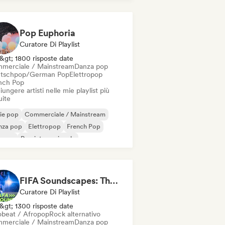
Pop/J-Pop
Pop Euphoria
Curatore Di Playlist
&gt; 1800 risposte date
merciale / Mainstream
Danza pop
tschpop/German Pop
Elettropop
nch Pop
ungere artisti nelle mie playlist più
uite
ie pop
Commerciale / Mainstream
nza pop
Elettropop
French Pop
erpop
Pop internazionale
Pop/J-Pop
FIFA Soundscapes: The Ultimate Soundtrack ⚽️ Festival Indie, Electropop & Dance Anthems
Curatore Di Playlist
&gt; 1300 risposte date
obeat / Afropop
Rock alternativo
merciale / Mainstream
Danza pop