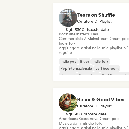
Tears on Shuffle
Curatore Di Playlist
&gt; 3300 risposte date
Rock alternativo
Blues
Commerciale / Mainstream
Dream pop
Indie folk
Aggiungere artisti nelle mie playlist più
seguite
Indie pop
Blues
Indie folk
Pop internazionale
Lofi bedroom
Pop soul
Cantautore
Soft Pop / Balla
Relax & Good Vibes
Curatore Di Playlist
&gt; 900 risposte date
Americana
Bossa nova
Dream pop
Musica da film
Indie folk
Aggiungere artisti nelle mie playlist più