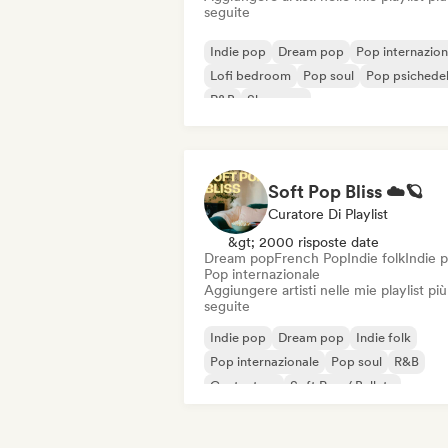
seguite
Indie pop
Dream pop
Pop internazion
Lofi bedroom
Pop soul
Pop psichede
R&B
Shoegaze
Soft Pop Bliss ☁️🪐
Curatore Di Playlist
&gt; 2000 risposte date
Dream pop
French Pop
Indie folk
Indie 
Pop internazionale
Aggiungere artisti nelle mie playlist più
seguite
Indie pop
Dream pop
Indie folk
Pop internazionale
Pop soul
R&B
Cantautore
Soft Pop / Ballata