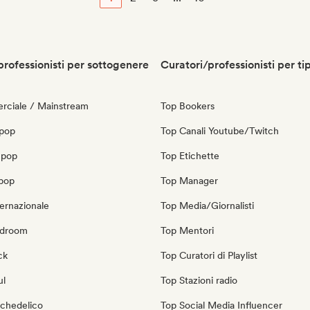
professionisti per sottogenere
Curatori/professionisti per ti
ciale / Mainstream
Top Bookers
 pop
Top Canali Youtube/Twitch
 pop
Top Etichette
opop
Top Manager
ernazionale
Top Media/Giornalisti
edroom
Top Mentori
ck
Top Curatori di Playlist
ul
Top Stazioni radio
ichedelico
Top Social Media Influencer