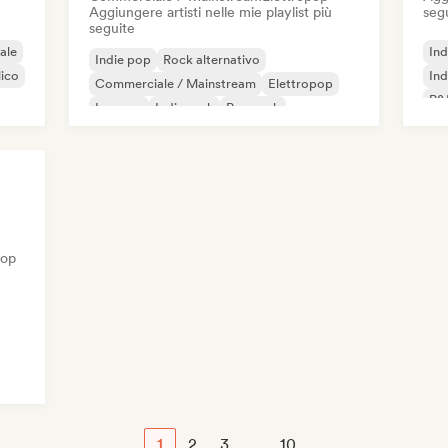
Aggiungere artisti nelle mie playlist più
seg
seguite
ale
Ind
Indie pop
Rock alternativo
lico
Ind
Commerciale / Mainstream
Elettropop
R&
Iperpop
Indie rock
Pop rock
Pop psichedelico
pop
1
2
3
...
10