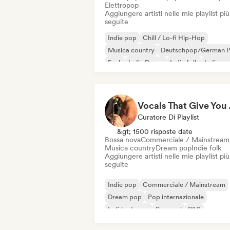
Elettropop
Aggiungere artisti nelle mie playlist più
seguite
Indie pop
Chill / Lo-fi Hip-Hop
Musica country
Deutschpop/German 
Funk
Indie Dance
Indie folk
Indie ro
Vocal
Curatore Di Playlist
&gt; 1500 risposte date
Bossa nova
Commerciale / Mainstream
Musica country
Dream pop
Indie folk
Aggiungere artisti nelle mie playlist più
seguite
Indie pop
Commerciale / Mainstream
Dream pop
Pop internazionale
Lofi bedroom
Pop soul
R&B
Soft Pop / Ballata