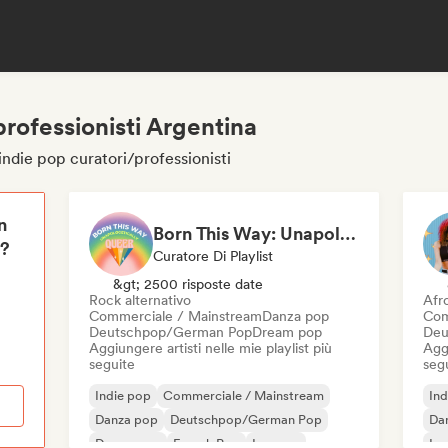
professionisti Argentina
indie pop curatori/professionisti
n
Born This Way: Unapologetically Queer
i?
Curatore Di Playlist
&gt; 2500 risposte date
Rock alternativo
Afr
Commerciale / Mainstream
Danza pop
Com
Deutschpop/German Pop
Dream pop
Deu
Aggiungere artisti nelle mie playlist più
Aggi
seguite
seg
Indie pop
Commerciale / Mainstream
Ind
Danza pop
Deutschpop/German Pop
Da
Dream pop
French Pop
Iperpop
Ip