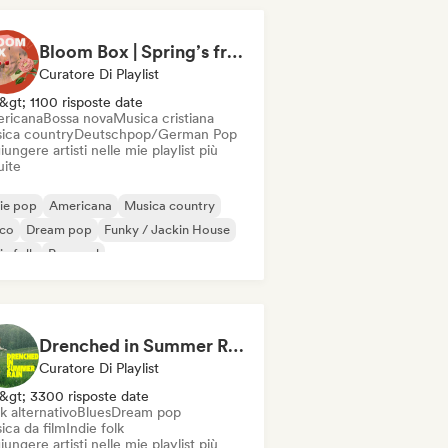
Bloom Box | Spring’s freshest tracks
Curatore Di Playlist
&gt; 1100 risposte date
ricana
Bossa nova
Musica cristiana
ica country
Deutschpop/German Pop
ungere artisti nelle mie playlist più
uite
ie pop
Americana
Musica country
sco
Dream pop
Funky / Jackin House
ie folk
Pop soul
Drenched in Summer Rain 🌧️🌴
Curatore Di Playlist
&gt; 3300 risposte date
k alternativo
Blues
Dream pop
ica da film
Indie folk
ungere artisti nelle mie playlist più