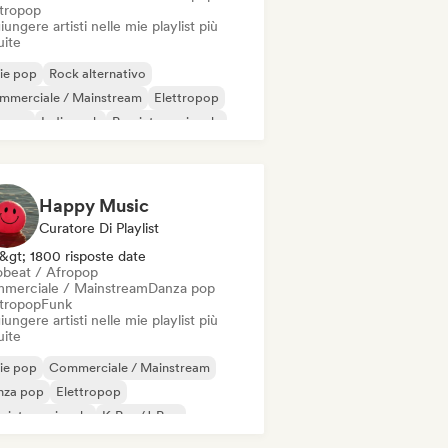
ttropop
ungere artisti nelle mie playlist più
uite
ie pop
Rock alternativo
mmerciale / Mainstream
Elettropop
erpop
Indie rock
Pop internazionale
p rock
Happy Music
Curatore Di Playlist
&gt; 1800 risposte date
obeat / Afropop
merciale / Mainstream
Danza pop
ttropop
Funk
ungere artisti nelle mie playlist più
uite
ie pop
Commerciale / Mainstream
nza pop
Elettropop
 internazionale
K-Pop/J-Pop
p rock
Pop psichedelico