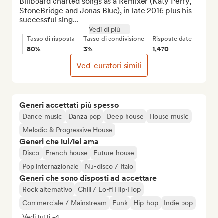
Billboard charted songs as a Remixer (Katy Perry, 
StoneBridge and Jonas Blue), in late 2016 plus his 
successful sing...
Vedi di più
Tasso di risposta
Tasso di condivisione
Risposte date
80%
3%
1,470
Vedi curatori simili
Generi accettati più spesso
Dance music
Danza pop
Deep house
House music
Melodic & Progressive House
Generi che lui/lei ama
Disco
French house
Future house
Pop internazionale
Nu-disco / Italo
Generi che sono disposti ad accettare
Rock alternativo
Chill / Lo-fi Hip-Hop
Commerciale / Mainstream
Funk
Hip-hop
Indie pop
Vedi tutti +4