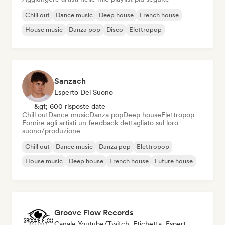
Chill out
Dance music
Deep house
French house
House music
Danza pop
Disco
Elettropop
Sanzach
Esperto Del Suono
&gt; 600 risposte date
Chill out
Dance music
Danza pop
Deep house
Elettropop
Fornire agli artisti un feedback dettagliato sul loro
suono/produzione
Chill out
Dance music
Danza pop
Elettropop
House music
Deep house
French house
Future house
Groove Flow Records
Canale Youtube/Twitch, Etichetta, Esperto Del Suono