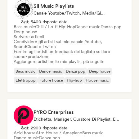
Sll Music Playlists
Canale Youtube/Twitch, Media/Giornalista, Curatore Di Playlist, Esperto Del Suono
&gt; 5400 risposte date
Bass music
Chill / Lo-fi Hip-Hop
Dance music
Danza pop
Deep house
Scrivere articoli
Condividere gli artisti sul mio canale YouTube,
SoundCloud o Twitch
Fornire agli artisti un feedback dettagliato sul loro
suono/produzione
Aggiungere artisti nelle mie playlist più seguite
Bass music
Dance music
Danza pop
Deep house
Elettropop
Future house
Hip-hop
House music
PYRO Enterprises
Etichetta, Manager, Curatore Di Playlist, Esperto Del Suono
&gt; 2900 risposte date
Acid house
Afro House / Amapiano
Bass music
Dance music
Danza pop