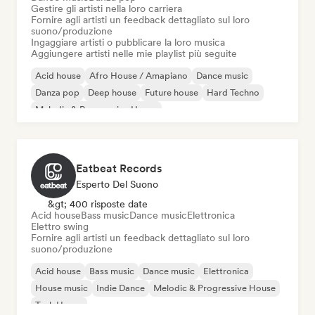
Gestire gli artisti nella loro carriera
Fornire agli artisti un feedback dettagliato sul loro
suono/produzione
Ingaggiare artisti o pubblicare la loro musica
Aggiungere artisti nelle mie playlist più seguite
Acid house
Afro House / Amapiano
Dance music
Danza pop
Deep house
Future house
Hard Techno
Melodic & Progressive House
Eatbeat Records
Esperto Del Suono
&gt; 400 risposte date
Acid house
Bass music
Dance music
Elettronica
Elettro swing
Fornire agli artisti un feedback dettagliato sul loro
suono/produzione
Acid house
Bass music
Dance music
Elettronica
House music
Indie Dance
Melodic & Progressive House
Tech House