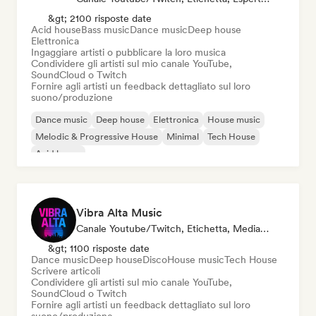
&gt; 2100 risposte date
Acid house
Bass music
Dance music
Deep house
Elettronica
Ingaggiare artisti o pubblicare la loro musica
Condividere gli artisti sul mio canale YouTube,
SoundCloud o Twitch
Fornire agli artisti un feedback dettagliato sul loro
suono/produzione
Dance music
Deep house
Elettronica
House music
Melodic & Progressive House
Minimal
Tech House
Acid house
Vibra Alta Music
Canale Youtube/Twitch, Etichetta, Media/Giornalista, Editore, Esperto Del Suono
&gt; 1100 risposte date
Dance music
Deep house
Disco
House music
Tech House
Scrivere articoli
Condividere gli artisti sul mio canale YouTube,
SoundCloud o Twitch
Fornire agli artisti un feedback dettagliato sul loro