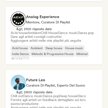
Analog Experience
Mentore, Curatore Di Playlist
&gt; 2100 risposte date
Acid house
Ambient
Chill House
Dance music
Danza pop
Dare agli artisti consigli costruttivi
Aggiungere artisti nelle mie playlist più seguite
Acid house
Ambient
Deep house
House music
Indie Dance
Melodic & Progressive House
Minimal
Tech House
Future Leo
Curatore Di Playlist, Esperto Del Suono
&gt; 2400 risposte date
Chill out
Dance music
Danza pop
Deep house
Disco
Fornire agli artisti un feedback dettagliato sul loro
suono/produzione
Aggiungere artisti nelle mie playlist più seguite