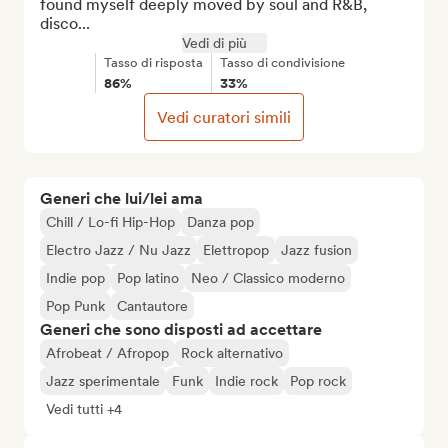
found myself deeply moved by soul and R&B, 
disco...
Vedi di più
Tasso di risposta
Tasso di condivisione
86%
33%
Vedi curatori simili
Generi che lui/lei ama
Chill / Lo-fi Hip-Hop
Danza pop
Electro Jazz / Nu Jazz
Elettropop
Jazz fusion
Indie pop
Pop latino
Neo / Classico moderno
Pop Punk
Cantautore
Generi che sono disposti ad accettare
Afrobeat / Afropop
Rock alternativo
Jazz sperimentale
Funk
Indie rock
Pop rock
Vedi tutti +4