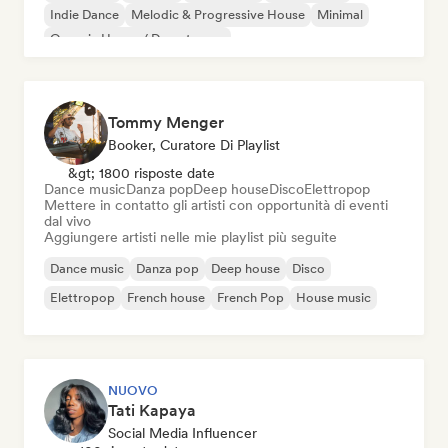
Indie Dance
Melodic & Progressive House
Minimal
Organic House / Downtempo
Tommy Menger
Booker, Curatore Di Playlist
&gt; 1800 risposte date
Dance music
Danza pop
Deep house
Disco
Elettropop
Mettere in contatto gli artisti con opportunità di eventi
dal vivo
Aggiungere artisti nelle mie playlist più seguite
Dance music
Danza pop
Deep house
Disco
Elettropop
French house
French Pop
House music
NUOVO
Tati Kapaya
Social Media Influencer