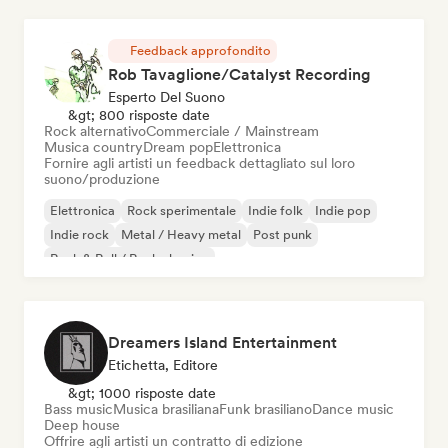
Feedback approfondito
Rob Tavaglione/Catalyst Recording
Esperto Del Suono
&gt; 800 risposte date
Rock alternativo
Commerciale / Mainstream
Musica country
Dream pop
Elettronica
Fornire agli artisti un feedback dettagliato sul loro
suono/produzione
Elettronica
Rock sperimentale
Indie folk
Indie pop
Indie rock
Metal / Heavy metal
Post punk
Rock & Roll / Rock classico
Dreamers Island Entertainment
Etichetta, Editore
&gt; 1000 risposte date
Bass music
Musica brasiliana
Funk brasiliano
Dance music
Deep house
Offrire agli artisti un contratto di edizione