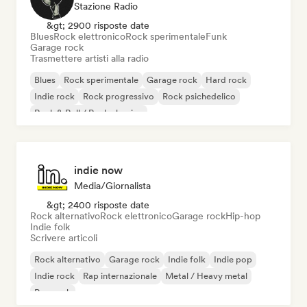
Stazione Radio
&gt; 2900 risposte date
Blues
Rock elettronico
Rock sperimentale
Funk
Garage rock
Trasmettere artisti alla radio
Blues
Rock sperimentale
Garage rock
Hard rock
Indie rock
Rock progressivo
Rock psichedelico
Rock & Roll / Rock classico
indie now
Media/Giornalista
&gt; 2400 risposte date
Rock alternativo
Rock elettronico
Garage rock
Hip-hop
Indie folk
Scrivere articoli
Rock alternativo
Garage rock
Indie folk
Indie pop
Indie rock
Rap internazionale
Metal / Heavy metal
Pop rock