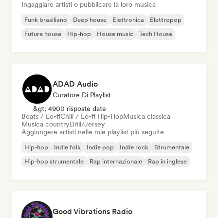
Ingaggiare artisti o pubblicare la loro musica
Funk brasiliano
Deep house
Elettronica
Elettropop
Future house
Hip-hop
House music
Tech House
ADAD Audio
Curatore Di Playlist
&gt; 4900 risposte date
Beats / Lo-fi
Chill / Lo-fi Hip-Hop
Musica classica
Musica country
Drill/Jersey
Aggiungere artisti nelle mie playlist più seguite
Hip-hop
Indie folk
Indie pop
Indie rock
Strumentale
Hip-hop strumentale
Rap internazionale
Rap in inglese
Good Vibrations Radio