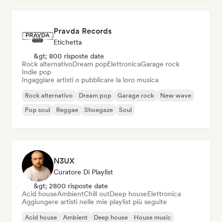
Pravda Records
Etichetta
&gt; 800 risposte date
Rock alternativo
Dream pop
Elettronica
Garage rock
Indie pop
Ingaggiare artisti o pubblicare la loro musica
Rock alternativo
Dream pop
Garage rock
New wave
Pop soul
Reggae
Shoegaze
Soul
N3UX
Curatore Di Playlist
&gt; 2800 risposte date
Acid house
Ambient
Chill out
Deep house
Elettronica
Aggiungere artisti nelle mie playlist più seguite
Acid house
Ambient
Deep house
House music