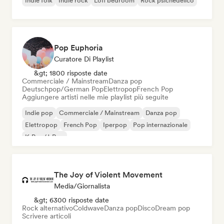
Indie folk
Indie rock
Lofi bedroom
Rock psichedelico
Pop Euphoria
Curatore Di Playlist
&gt; 1800 risposte date
Commerciale / Mainstream
Danza pop
Deutschpop/German Pop
Elettropop
French Pop
Aggiungere artisti nelle mie playlist più seguite
Indie pop
Commerciale / Mainstream
Danza pop
Elettropop
French Pop
Iperpop
Pop internazionale
K-Pop/J-Pop
The Joy of Violent Movement
Media/Giornalista
&gt; 6300 risposte date
Rock alternativo
Coldwave
Danza pop
Disco
Dream pop
Scrivere articoli