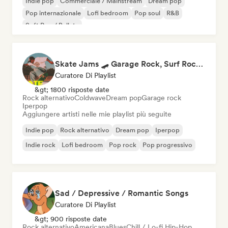
Indie pop
Commerciale / Mainstream
Dream pop
Pop internazionale
Lofi bedroom
Pop soul
R&B
Soft Pop / Ballata
Skate Jams 🛹 Garage Rock, Surf Rock & Neo-Psych
Curatore Di Playlist
&gt; 1800 risposte date
Rock alternativo
Coldwave
Dream pop
Garage rock
Iperpop
Aggiungere artisti nelle mie playlist più seguite
Indie pop
Rock alternativo
Dream pop
Iperpop
Indie rock
Lofi bedroom
Pop rock
Pop progressivo
Sad / Depressive / Romantic Songs
Curatore Di Playlist
&gt; 900 risposte date
Rock alternativo
Americana
Blues
Chill / Lo-fi Hip-Hop