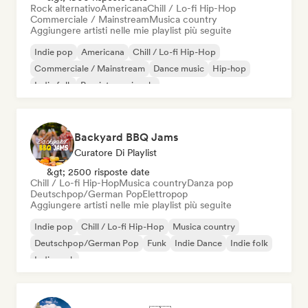
Rock alternativo
Americana
Chill / Lo-fi Hip-Hop
Commerciale / Mainstream
Musica country
Aggiungere artisti nelle mie playlist più seguite
Indie pop
Americana
Chill / Lo-fi Hip-Hop
Commerciale / Mainstream
Dance music
Hip-hop
Indie folk
Pop internazionale
Backyard BBQ Jams
Curatore Di Playlist
&gt; 2500 risposte date
Chill / Lo-fi Hip-Hop
Musica country
Danza pop
Deutschpop/German Pop
Elettropop
Aggiungere artisti nelle mie playlist più seguite
Indie pop
Chill / Lo-fi Hip-Hop
Musica country
Deutschpop/German Pop
Funk
Indie Dance
Indie folk
Indie rock