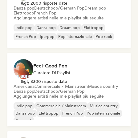
&gt; 2000 risposte date
Danza pop
Deutschpop/German Pop
Dream pop
Elettropop
French Pop
Aggiungere artisti nelle mie playlist più seguite
Indie pop
Danza pop
Dream pop
Elettropop
French Pop
Iperpop
Pop internazionale
Pop rock
Feel-Good Pop
Curatore Di Playlist
&gt; 3300 risposte date
Americana
Commerciale / Mainstream
Musica country
Danza pop
Deutschpop/German Pop
Aggiungere artisti nelle mie playlist più seguite
Indie pop
Commerciale / Mainstream
Musica country
Danza pop
Elettropop
French Pop
Pop internazionale
Pop rock