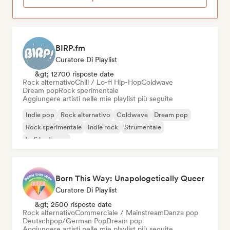
BIRP.fm
Curatore Di Playlist
&gt; 12700 risposte date
Rock alternativo
Chill / Lo-fi Hip-Hop
Coldwave
Dream pop
Rock sperimentale
Aggiungere artisti nelle mie playlist più seguite
Indie pop
Rock alternativo
Coldwave
Dream pop
Rock sperimentale
Indie rock
Strumentale
Lofi bedroom
Born This Way: Unapologetically Queer
Curatore Di Playlist
&gt; 2500 risposte date
Rock alternativo
Commerciale / Mainstream
Danza pop
Deutschpop/German Pop
Dream pop
Aggiungere artisti nelle mie playlist più seguite