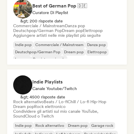
Best of German Pop 🇩🇪
Curatore Di Playlist
&gt; 200 risposte date
Commerciale / Mainstream
Danza pop
Deutschpop/German Pop
Dream pop
Elettropop
Aggiungere artisti nelle mie playlist più seguite
Indie pop
Commerciale / Mainstream
Danza pop
Deutschpop/German Pop
Dream pop
Elettropop
Iperpop
Pop internazionale
Indie Playlists
Canale Youtube/Twitch
&gt; 4500 risposte date
Rock alternativo
Beats / Lo-fi
Chill / Lo-fi Hip-Hop
Dream pop
Rock elettronico
Condividere gli artisti sul mio canale YouTube,
SoundCloud o Twitch
Indie pop
Rock alternativo
Dream pop
Garage rock