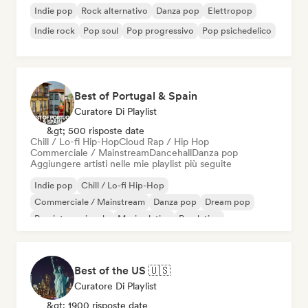
Indie pop
Rock alternativo
Danza pop
Elettropop
Indie rock
Pop soul
Pop progressivo
Pop psichedelico
Best of Portugal & Spain
Curatore Di Playlist
&gt; 500 risposte date
Chill / Lo-fi Hip-Hop
Cloud Rap / Hip Hop
Commerciale / Mainstream
Dancehall
Danza pop
Aggiungere artisti nelle mie playlist più seguite
Indie pop
Chill / Lo-fi Hip-Hop
Commerciale / Mainstream
Danza pop
Dream pop
Pop internazionale
Musica latina
Pop latino
Best of the US 🇺🇸
Curatore Di Playlist
&gt; 1900 risposte date