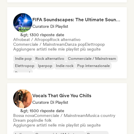
FIFA Soundscapes: The Ultimate Soundtrack ⚽️ Festival Indie, Electropop & Dance Anthems
Curatore Di Playlist
&gt; 1300 risposte date
Afrobeat / Afropop
Rock alternativo
Commerciale / Mainstream
Danza pop
Elettropop
Aggiungere artisti nelle mie playlist più seguite
Indie pop
Rock alternativo
Commerciale / Mainstream
Elettropop
Iperpop
Indie rock
Pop internazionale
Pop rock
Vocals That Give You Chills
Curatore Di Playlist
&gt; 1500 risposte date
Bossa nova
Commerciale / Mainstream
Musica country
Dream pop
Indie folk
Aggiungere artisti nelle mie playlist più seguite