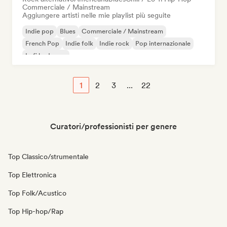
Commerciale / Mainstream
Aggiungere artisti nelle mie playlist più seguite
Indie pop
Blues
Commerciale / Mainstream
French Pop
Indie folk
Indie rock
Pop internazionale
Lofi bedroom
1
2
3
...
22
Curatori/professionisti per genere
Top Classico/strumentale
Top Elettronica
Top Folk/Acustico
Top Hip-hop/Rap