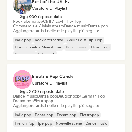
Best of the UK 🇬🇧
Curatore Di Playlist
&gt; 900 risposte date
Rock alternativo
Chill / Lo-fi Hip-Hop
Commerciale / Mainstream
Dance music
Danza pop
Aggiungere artisti nelle mie playlist più seguite
Indie pop
Rock alternativo
Chill / Lo-fi Hip-Hop
Commerciale / Mainstream
Dance music
Danza pop
Dream pop
Indie rock
Electric Pop Candy
Curatore Di Playlist
&gt; 2700 risposte date
Dance music
Danza pop
Deutschpop/German Pop
Dream pop
Elettropop
Aggiungere artisti nelle mie playlist più seguite
Indie pop
Danza pop
Dream pop
Elettropop
French Pop
Iperpop
Nouvelle scene
Dance music