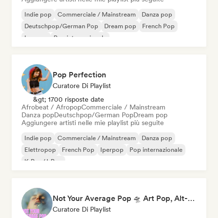
Indie pop
Commerciale / Mainstream
Danza pop
Deutschpop/German Pop
Dream pop
French Pop
Iperpop
Pop internazionale
Pop Perfection
Curatore Di Playlist
&gt; 1700 risposte date
Afrobeat / Afropop
Commerciale / Mainstream
Danza pop
Deutschpop/German Pop
Dream pop
Aggiungere artisti nelle mie playlist più seguite
Indie pop
Commerciale / Mainstream
Danza pop
Elettropop
French Pop
Iperpop
Pop internazionale
K-Pop/J-Pop
Not Your Average Pop 🛸 Art Pop, Alt-Pop & Indie Pop
Curatore Di Playlist