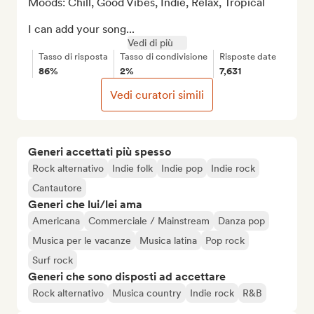
Moods: Chill, Good Vibes, Indie, Relax, Tropical

I can add your song...
Vedi di più
Tasso di risposta
Tasso di condivisione
Risposte date
86%
2%
7,631
Vedi curatori simili
Generi accettati più spesso
Rock alternativo
Indie folk
Indie pop
Indie rock
Cantautore
Generi che lui/lei ama
Americana
Commerciale / Mainstream
Danza pop
Musica per le vacanze
Musica latina
Pop rock
Surf rock
Generi che sono disposti ad accettare
Rock alternativo
Musica country
Indie rock
R&B