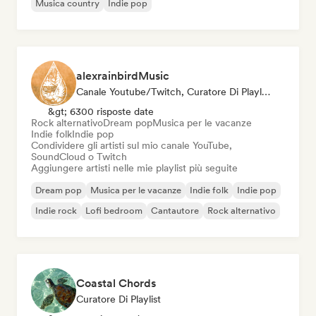
Musica country
Indie pop
alexrainbirdMusic
Canale Youtube/Twitch, Curatore Di Playlist
&gt; 6300 risposte date
Rock alternativo
Dream pop
Musica per le vacanze
Indie folk
Indie pop
Condividere gli artisti sul mio canale YouTube,
SoundCloud o Twitch
Aggiungere artisti nelle mie playlist più seguite
Dream pop
Musica per le vacanze
Indie folk
Indie pop
Indie rock
Lofi bedroom
Cantautore
Rock alternativo
Coastal Chords
Curatore Di Playlist