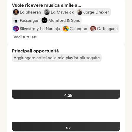
Vuole ricevere musica simile a...
Ed Sheeran
Ed Maverick
Jorge Drexler
Passenger
Mumford & Sons
Silvestre y La Naranja
Caloncho
C. Tangana
Vedi tutti +12
Principali opportunità
Aggiungere artisti nelle mie playlist più seguite
4.2k
5k