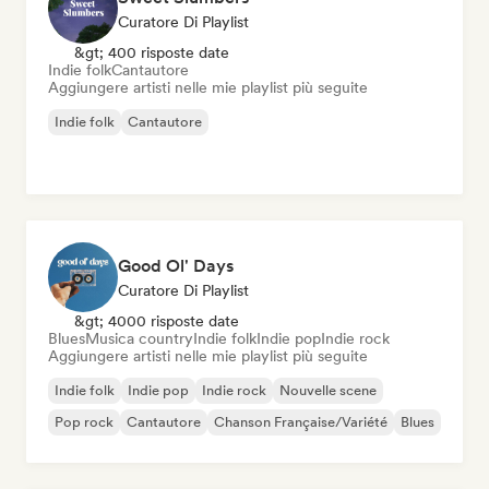
Curatore Di Playlist
&gt; 400 risposte date
Indie folk
Cantautore
Aggiungere artisti nelle mie playlist più seguite
Indie folk
Cantautore
Good Ol' Days
Curatore Di Playlist
&gt; 4000 risposte date
Blues
Musica country
Indie folk
Indie pop
Indie rock
Aggiungere artisti nelle mie playlist più seguite
Indie folk
Indie pop
Indie rock
Nouvelle scene
Pop rock
Cantautore
Chanson Française/Variété
Blues