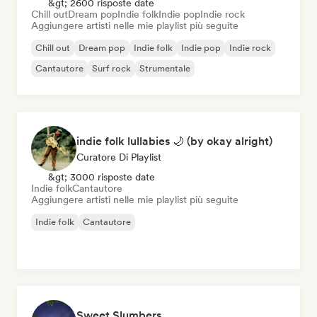
&gt; 2600 risposte date
Chill out
Dream pop
Indie folk
Indie pop
Indie rock
Aggiungere artisti nelle mie playlist più seguite
Chill out
Dream pop
Indie folk
Indie pop
Indie rock
Cantautore
Surf rock
Strumentale
indie folk lullabies 🌙 (by okay alright)
Curatore Di Playlist
&gt; 3000 risposte date
Indie folk
Cantautore
Aggiungere artisti nelle mie playlist più seguite
Indie folk
Cantautore
Sweet Slumbers