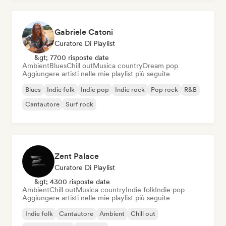
Gabriele Catoni
Curatore Di Playlist
&gt; 7700 risposte date
Ambient
Blues
Chill out
Musica country
Dream pop
Aggiungere artisti nelle mie playlist più seguite
Blues
Indie folk
Indie pop
Indie rock
Pop rock
R&B
Cantautore
Surf rock
Zent Palace
Curatore Di Playlist
&gt; 4300 risposte date
Ambient
Chill out
Musica country
Indie folk
Indie pop
Aggiungere artisti nelle mie playlist più seguite
Indie folk
Cantautore
Ambient
Chill out