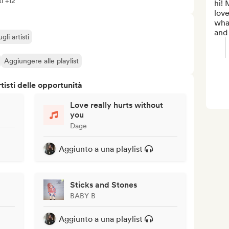
ti +12
hi! 
love
what
and 
li artisti
Aggiungere alle playlist
isti delle opportunità
Love really hurts without
you
Dage
Aggiunto a una playlist
Sticks and Stones
BABY B
Aggiunto a una playlist