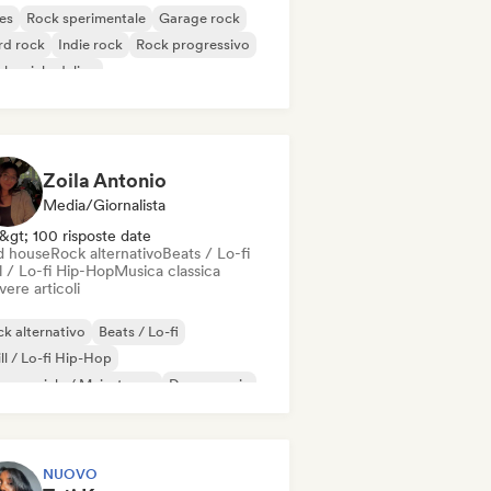
es
Rock sperimentale
Garage rock
rd rock
Indie rock
Rock progressivo
k psichedelico
k & Roll / Rock classico
Zoila Antonio
Media/Giornalista
&gt; 100 risposte date
d house
Rock alternativo
Beats / Lo-fi
l / Lo-fi Hip-Hop
Musica classica
vere articoli
k alternativo
Beats / Lo-fi
ll / Lo-fi Hip-Hop
mmerciale / Mainstream
Dance music
sco
Dream pop
House music
NUOVO