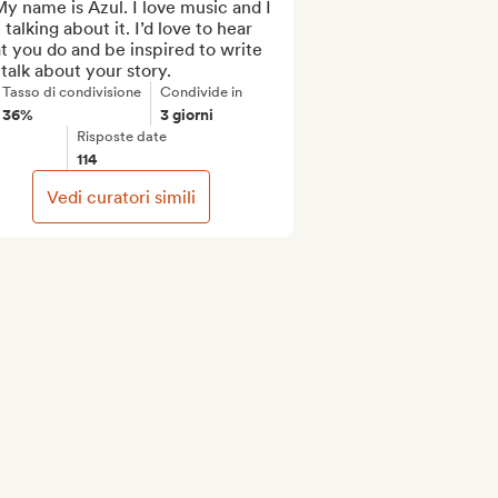
My name is Azul. I love music and I 
 talking about it. I’d love to hear 
 you do and be inspired to write 
talk about your story.
Tasso di condivisione
Condivide in
36%
3 giorni
Risposte date
114
Vedi curatori simili