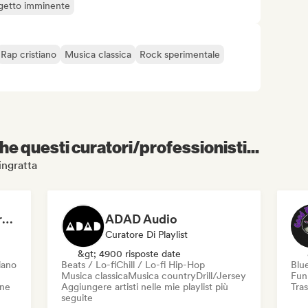
getto imminente
Rap cristiano
Musica classica
Rock sperimentale
e questi curatori/professionisti...
lingratta
Dreamers Island Entertainment
ADAD Audio
Curatore Di Playlist
&gt; 4900 risposte date
iano
Beats / Lo-fi
Chill / Lo-fi Hip-Hop
Blu
Musica classica
Musica country
Drill/Jersey
Fun
one
Aggiungere artisti nelle mie playlist più
Tras
seguite