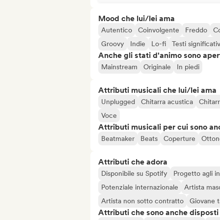
Mood che lui/lei ama
Autentico
Coinvolgente
Freddo
C
Groovy
Indie
Lo-fi
Testi significativ
Anche gli stati d'animo sono apert
Mainstream
Originale
In piedi
Attributi musicali che lui/lei ama
Unplugged
Chitarra acustica
Chitarr
Voce
Attributi musicali per cui sono an
Beatmaker
Beats
Coperture
Otton
Attributi che adora
Disponibile su Spotify
Progetto agli in
Potenziale internazionale
Artista mas
Artista non sotto contratto
Giovane t
Attributi che sono anche disposti