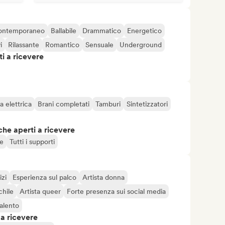
ontemporaneo
Ballabile
Drammatico
Energetico
i
Rilassante
Romantico
Sensuale
Underground
i a ricevere
a elettrica
Brani completati
Tamburi
Sintetizzatori
che aperti a ricevere
e
Tutti i supporti
izi
Esperienza sul palco
Artista donna
chile
Artista queer
Forte presenza sui social media
alento
 a ricevere