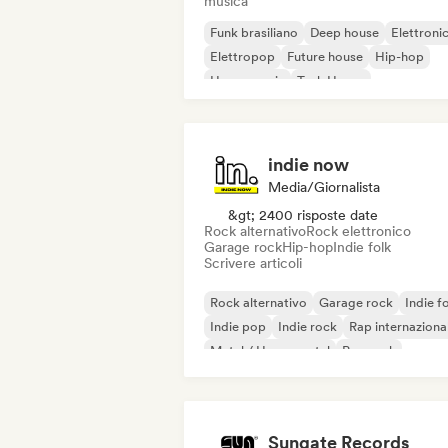
musica
Funk brasiliano
Deep house
Elettroni
Elettropop
Future house
Hip-hop
House music
Tech House
indie now
Media/Giornalista
&gt; 2400 risposte date
Rock alternativo
Rock elettronico
Garage rock
Hip-hop
Indie folk
Scrivere articoli
Rock alternativo
Garage rock
Indie f
Indie pop
Indie rock
Rap internaziona
Metal / Heavy metal
Pop rock
Sungate Records