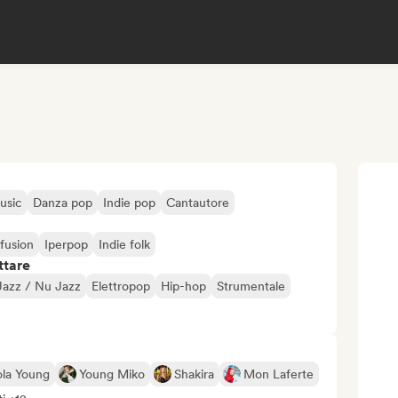
usic
Danza pop
Indie pop
Cantautore
fusion
Iperpop
Indie folk
ttare
Jazz / Nu Jazz
Elettropop
Hip-hop
Strumentale
ola Young
Young Miko
Shakira
Mon Laferte