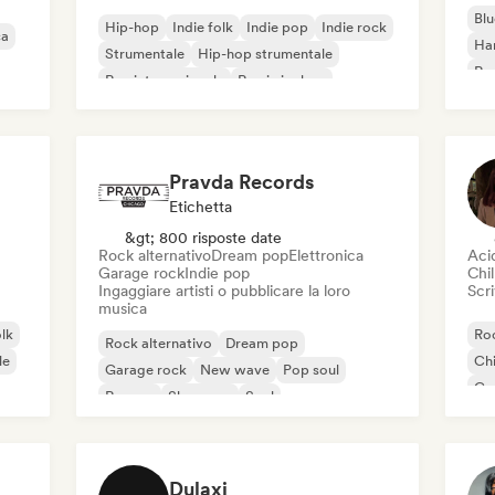
Blu
Hip-hop
Indie folk
Indie pop
Indie rock
ca
Ha
Strumentale
Hip-hop strumentale
Roc
Rap internazionale
Rap in inglese
Roc
Pravda Records
Etichetta
&gt; 800 risposte date
Rock alternativo
Dream pop
Elettronica
Aci
Garage rock
Indie pop
Chil
Ingaggiare artisti o pubblicare la loro
Scri
musica
olk
Roc
Rock alternativo
Dream pop
le
Chi
Garage rock
New wave
Pop soul
Co
Reggae
Shoegaze
Soul
Di
Dulaxi