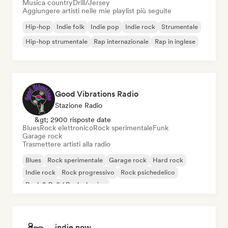
Musica country
Drill/Jersey
Aggiungere artisti nelle mie playlist più seguite
Hip-hop
Indie folk
Indie pop
Indie rock
Strumentale
Hip-hop strumentale
Rap internazionale
Rap in inglese
Good Vibrations Radio
Stazione Radio
&gt; 2900 risposte date
Blues
Rock elettronico
Rock sperimentale
Funk
Garage rock
Trasmettere artisti alla radio
Blues
Rock sperimentale
Garage rock
Hard rock
Indie rock
Rock progressivo
Rock psichedelico
Rock & Roll / Rock classico
indie now