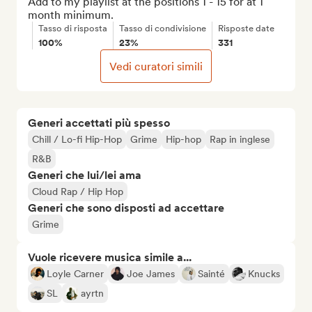
Add to my playlist at the positions 1 - 15 for at 1 
month minimum.
Tasso di risposta
Tasso di condivisione
Risposte date
100%
23%
331
Vedi curatori simili
Generi accettati più spesso
Chill / Lo-fi Hip-Hop
Grime
Hip-hop
Rap in inglese
R&B
Generi che lui/lei ama
Cloud Rap / Hip Hop
Generi che sono disposti ad accettare
Grime
Vuole ricevere musica simile a...
Loyle Carner
Joe James
Sainté
Knucks
SL
ayrtn