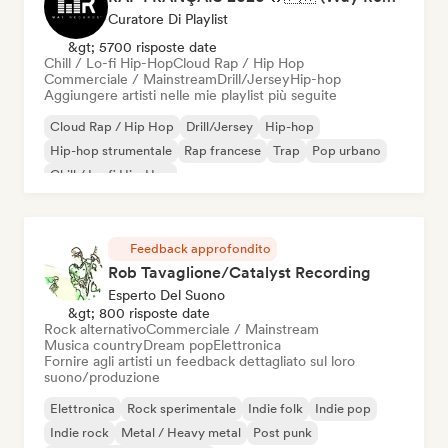
Curatore Di Playlist
&gt; 5700 risposte date
Chill / Lo-fi Hip-Hop
Cloud Rap / Hip Hop
Commerciale / Mainstream
Drill/Jersey
Hip-hop
Aggiungere artisti nelle mie playlist più seguite
Cloud Rap / Hip Hop
Drill/Jersey
Hip-hop
Hip-hop strumentale
Rap francese
Trap
Pop urbano
Chill / Lo-fi Hip-Hop
Feedback approfondito
Rob Tavaglione/Catalyst Recording
Esperto Del Suono
&gt; 800 risposte date
Rock alternativo
Commerciale / Mainstream
Musica country
Dream pop
Elettronica
Fornire agli artisti un feedback dettagliato sul loro
suono/produzione
Elettronica
Rock sperimentale
Indie folk
Indie pop
Indie rock
Metal / Heavy metal
Post punk