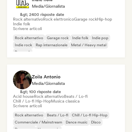
Media/Giornalista
&gt; 2400 risposte date
Rock alternativo
Rock elettronico
Garage rock
Hip-hop
Indie folk
Scrivere articoli
Rock alternativo
Garage rock
Indie folk
Indie pop
Indie rock
Rap internazionale
Metal / Heavy metal
Pop rock
Zoila Antonio
Media/Giornalista
&gt; 100 risposte date
Acid house
Rock alternativo
Beats / Lo-fi
Chill / Lo-fi Hip-Hop
Musica classica
Scrivere articoli
Rock alternativo
Beats / Lo-fi
Chill / Lo-fi Hip-Hop
Commerciale / Mainstream
Dance music
Disco
Dream pop
House music