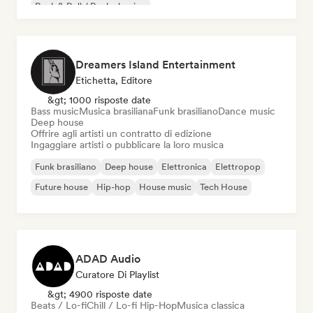
Rock & Roll / Rock classico
Dreamers Island Entertainment
Etichetta, Editore
&gt; 1000 risposte date
Bass music
Musica brasiliana
Funk brasiliano
Dance music
Deep house
Offrire agli artisti un contratto di edizione
Ingaggiare artisti o pubblicare la loro musica
Funk brasiliano
Deep house
Elettronica
Elettropop
Future house
Hip-hop
House music
Tech House
ADAD Audio
Curatore Di Playlist
&gt; 4900 risposte date
Beats / Lo-fi
Chill / Lo-fi Hip-Hop
Musica classica