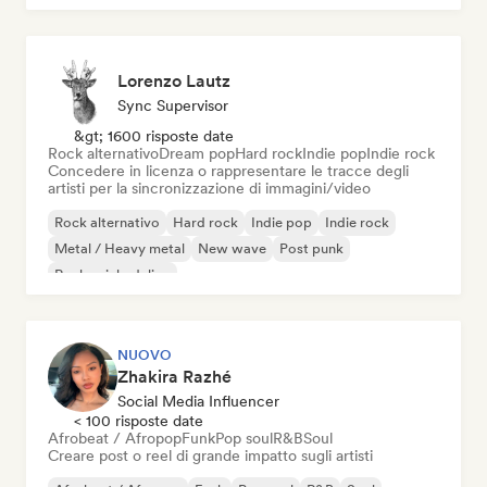
Lorenzo Lautz
Sync Supervisor
&gt; 1600 risposte date
Rock alternativo
Dream pop
Hard rock
Indie pop
Indie rock
Concedere in licenza o rappresentare le tracce degli
artisti per la sincronizzazione di immagini/video
Rock alternativo
Hard rock
Indie pop
Indie rock
Metal / Heavy metal
New wave
Post punk
Rock psichedelico
NUOVO
Zhakira Razhé
Social Media Influencer
< 100 risposte date
Afrobeat / Afropop
Funk
Pop soul
R&B
Soul
Creare post o reel di grande impatto sugli artisti