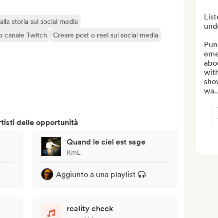
List
lla storia sui social media
unde
o canale Twitch
Creare post o reel sui social media
Punc
emer
abou
with
sho
wa..
isti delle opportunità
Quand le ciel est sage
KmL
Aggiunto a una playlist
reality check