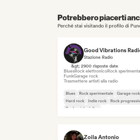
Potrebbero piacerti anch
Perché stai visitando il profilo di P
Good Vibrations Radi
Stazione Radio
&gt; 2900 risposte date
Blues
Rock elettronico
Rock sperimenta
Funk
Garage rock
Trasmettere artisti alla radio
Blues
Rock sperimentale
Garage rock
Hard rock
Indie rock
Rock progressi
Rock psichedelico
Rock & Roll / Rock classico
Zoila Antonio