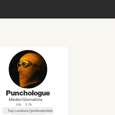
Punchologue
Media/Giornalista
51k
3.7k
Top curatore/professionista