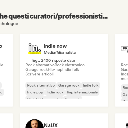
e questi curatori/professionisti...
unchologue
o
indie now
Media/Giornalista
&gt; 2400 risposte date
le
Rock alternativo
Rock elettronico
Roc
Garage rock
Hip-hop
Indie folk
Gar
Scrivere articoli
Inga
mus
Rock alternativo
Garage rock
Indie folk
Roc
vo
Indie pop
Indie rock
Rap internazionale
Ga
Metal / Heavy metal
Pop rock
Re
N3UX