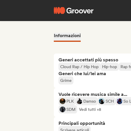
Informazioni
Generi accettati più spesso
Cloud Rap / Hip Hop
Hip-hop
Rap f
Generi che lui/lei ama
Grime
Vuole ricevere musica simile a...
PLK
Damso
SCH
So 
SDM
Vedi tutti +8
Principali opportunità
Scrivere articoli