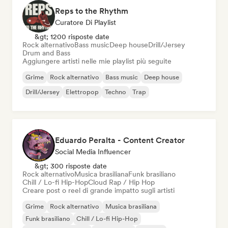
Reps to the Rhythm
Curatore Di Playlist
&gt; 1200 risposte date
Rock alternativo
Bass music
Deep house
Drill/Jersey
Drum and Bass
Aggiungere artisti nelle mie playlist più seguite
Grime
Rock alternativo
Bass music
Deep house
Drill/Jersey
Elettropop
Techno
Trap
Eduardo Peralta - Content Creator
Social Media Influencer
&gt; 300 risposte date
Rock alternativo
Musica brasiliana
Funk brasiliano
Chill / Lo-fi Hip-Hop
Cloud Rap / Hip Hop
Creare post o reel di grande impatto sugli artisti
Grime
Rock alternativo
Musica brasiliana
Funk brasiliano
Chill / Lo-fi Hip-Hop