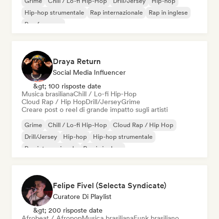
Grime
Chill / Lo-fi Hip-Hop
Drill/Jersey
Hip-hop
Hip-hop strumentale
Rap internazionale
Rap in inglese
Rap francese
Draya Return
Social Media Influencer
&gt; 100 risposte date
Musica brasiliana
Chill / Lo-fi Hip-Hop
Cloud Rap / Hip Hop
Drill/Jersey
Grime
Creare post o reel di grande impatto sugli artisti
Grime
Chill / Lo-fi Hip-Hop
Cloud Rap / Hip Hop
Drill/Jersey
Hip-hop
Hip-hop strumentale
Rap internazionale
Rap in inglese
Felipe Fivel (Selecta Syndicate)
Curatore Di Playlist
&gt; 200 risposte date
Afrobeat / Afropop
Musica brasiliana
Funk brasiliano