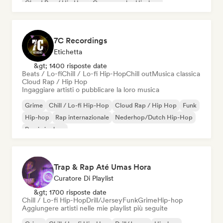
Cloud Rap / Hip Hop
Garage rock
Hip-hop
7C Recordings
Etichetta
&gt; 1400 risposte date
Beats / Lo-fi
Chill / Lo-fi Hip-Hop
Chill out
Musica classica
Cloud Rap / Hip Hop
Ingaggiare artisti o pubblicare la loro musica
Grime
Chill / Lo-fi Hip-Hop
Cloud Rap / Hip Hop
Funk
Hip-hop
Rap internazionale
Nederhop/Dutch Hip-Hop
Rap in inglese
Trap & Rap Até Umas Hora
Curatore Di Playlist
&gt; 1700 risposte date
Chill / Lo-fi Hip-Hop
Drill/Jersey
Funk
Grime
Hip-hop
Aggiungere artisti nelle mie playlist più seguite