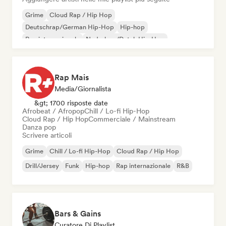
Grime
Cloud Rap / Hip Hop
Deutschrap/German Hip-Hop
Hip-hop
Rap internazionale
Nederhop/Dutch Hip-Hop
Rap in inglese
Rap francese
Rap Mais
Media/Giornalista
&gt; 1700 risposte date
Afrobeat / Afropop
Chill / Lo-fi Hip-Hop
Cloud Rap / Hip Hop
Commerciale / Mainstream
Danza pop
Scrivere articoli
Grime
Chill / Lo-fi Hip-Hop
Cloud Rap / Hip Hop
Drill/Jersey
Funk
Hip-hop
Rap internazionale
R&B
Bars & Gains
Curatore Di Playlist