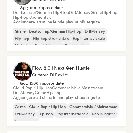
&gt; 1100 risposte date
Deutschrap/German Hip-Hop
Drill/Jersey
Grime
Hip-hop
Hip-hop strumentale
Aggiungere artisti nelle mie playlist più seguite
Grime
Deutschrap/German Hip-Hop
Drill/Jersey
Hip-hop
Hip-hop strumentale
Rap internazionale
Nederhop/Dutch Hip-Hop
Rap in inglese
Flow 2.0 | Next Gen Hustle
Curatore Di Playlist
&gt; 1500 risposte date
Cloud Rap / Hip Hop
Commerciale / Mainstream
Drill/Jersey
Grime
Hip-hop
Aggiungere artisti nelle mie playlist più seguite
Grime
Cloud Rap / Hip Hop
Commerciale / Mainstream
Drill/Jersey
Hip-hop
Rap internazionale
Rap in inglese
Rap francese