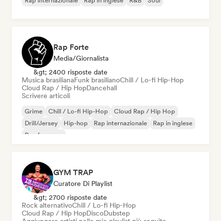
Rap internazionale
Rap in inglese
R&B
Soul
Rap Forte
Media/Giornalista
&gt; 2400 risposte date
Musica brasiliana
Funk brasiliano
Chill / Lo-fi Hip-Hop
Cloud Rap / Hip Hop
Dancehall
Scrivere articoli
Grime
Chill / Lo-fi Hip-Hop
Cloud Rap / Hip Hop
Drill/Jersey
Hip-hop
Rap internazionale
Rap in inglese
Rap francese
GYM TRAP
Curatore Di Playlist
&gt; 2700 risposte date
Rock alternativo
Chill / Lo-fi Hip-Hop
Cloud Rap / Hip Hop
Disco
Dubstep