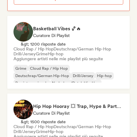
Basketball Vibes 🏀🔥
Curatore Di Playlist
&gt; 1200 risposte date
Cloud Rap / Hip Hop
Deutschrap/German Hip-Hop
Drill/Jersey
Grime
Hip-hop
Aggiungere artisti nelle mie playlist più seguite
Grime
Cloud Rap / Hip Hop
Deutschrap/German Hip-Hop
Drill/Jersey
Hip-hop
Rap internazionale
Nederhop/Dutch Hip-Hop
Rap in inglese
Hip Hop Hooray 💥 Trap, Hype & Party Rap Bangers
Curatore Di Playlist
&gt; 1500 risposte date
Cloud Rap / Hip Hop
Deutschrap/German Hip-Hop
Drill/Jersey
Grime
Hip-hop
Aggiungere artisti nelle mie playlist più seguite