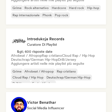
Aggiungere artisti nelle mie playlist più seguite
Grime
Rock alternativo
Hardcore
Hard rock
Hip-hop
Rap internazionale
Phonk
Pop rock
Introdukcja Records
Curatore Di Playlist
&gt; 600 risposte date
Afrobeat / Afropop
Rap cristiano
Cloud Rap / Hip Hop
Deutschrap/German Hip-Hop
Drill/Jersey
Aggiungere artisti nelle mie playlist più seguite
Grime
Afrobeat / Afropop
Rap cristiano
Cloud Rap / Hip Hop
Deutschrap/German Hip-Hop
Drill/Jersey
Funk
Hip-hop
Victor Benathar
Social Media Influencer