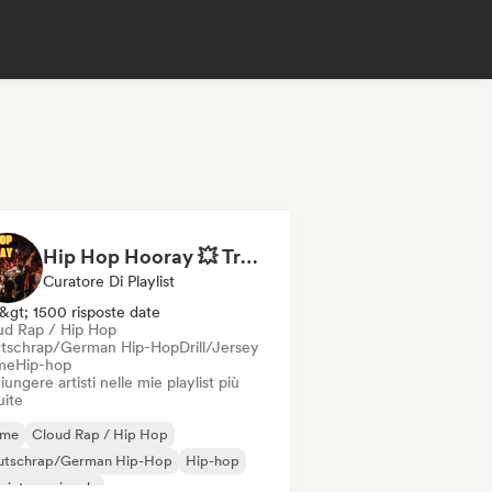
Hip Hop Hooray 💥 Trap, Hype & Party Rap Bangers
Curatore Di Playlist
&gt; 1500 risposte date
ud Rap / Hip Hop
tschrap/German Hip-Hop
Drill/Jersey
me
Hip-hop
ungere artisti nelle mie playlist più
uite
ime
Cloud Rap / Hip Hop
utschrap/German Hip-Hop
Hip-hop
 internazionale