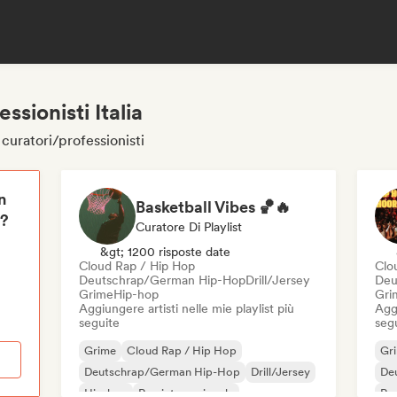
ssionisti Italia
 curatori/professionisti
n
Basketball Vibes 🏀🔥
i?
Curatore Di Playlist
&gt; 1200 risposte date
Cloud Rap / Hip Hop
Clo
Deutschrap/German Hip-Hop
Drill/Jersey
Deu
Grime
Hip-hop
Gri
Aggiungere artisti nelle mie playlist più
Aggi
seguite
seg
Grime
Cloud Rap / Hip Hop
Gr
Deutschrap/German Hip-Hop
Drill/Jersey
De
Hip-hop
Rap internazionale
Rap