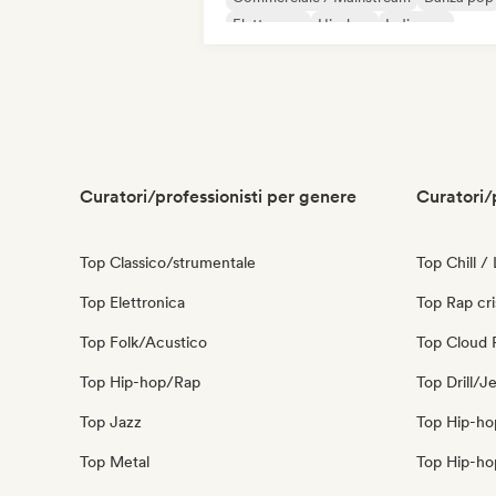
Elettropop
Hip-hop
Indie pop
Indie rock
Curatori/professionisti per genere
Curatori/
Top Classico/strumentale
Top Chill /
Top Elettronica
Top Rap cri
Top Folk/Acustico
Top Cloud 
Top Hip-hop/Rap
Top Drill/J
Top Jazz
Top Hip-ho
Top Metal
Top Hip-ho