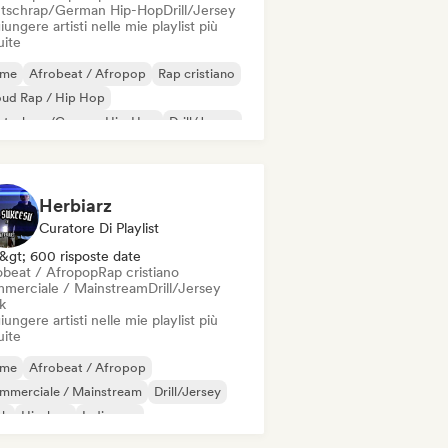
tschrap/German Hip-Hop
Drill/Jersey
ungere artisti nelle mie playlist più
uite
ime
Afrobeat / Afropop
Rap cristiano
oud Rap / Hip Hop
utschrap/German Hip-Hop
Drill/Jersey
nk
Hip-hop
Herbiarz
Curatore Di Playlist
&gt; 600 risposte date
obeat / Afropop
Rap cristiano
merciale / Mainstream
Drill/Jersey
k
ungere artisti nelle mie playlist più
uite
ime
Afrobeat / Afropop
mmerciale / Mainstream
Drill/Jersey
nk
Hip-hop
Indie pop
 internazionale