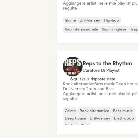
Aggiungere artisti nelle mie playlist più
seguite
Grime
Drill/Jersey
Hip-hop
Rap internazionale
Rap in inglese
Tra
Reps to the Rhythm
Curatore Di Playlist
&gt; 1200 risposte date
Rock alternativo
Bass music
Deep hous
Drill/Jersey
Drum and Bass
Aggiungere artisti nelle mie playlist più
seguite
Grime
Rock alternativo
Bass music
Deep house
Drill/Jersey
Elettropop
Techno
Trap