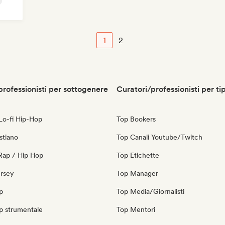
1
2
professionisti per sottogenere
Curatori/professionisti per ti
 Lo-fi Hip-Hop
Top Bookers
stiano
Top Canali Youtube/Twitch
Rap / Hip Hop
Top Etichette
ersey
Top Manager
p
Top Media/Giornalisti
p strumentale
Top Mentori