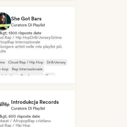
derhop/Dutch Hip-Hop
Rap in inglese
 francese
She Got Bars
Curatore Di Playlist
&gt; 1300 risposte date
ud Rap / Hip Hop
Drill/Jersey
Grime
-hop
Rap internazionale
ungere artisti nelle mie playlist più
uite
ime
Cloud Rap / Hip Hop
Drill/Jersey
p-hop
Rap internazionale
 in inglese
Rap francese
Trap
Introdukcja Records
Curatore Di Playlist
&gt; 600 risposte date
obeat / Afropop
Rap cristiano
ud Rap / Hip Hop