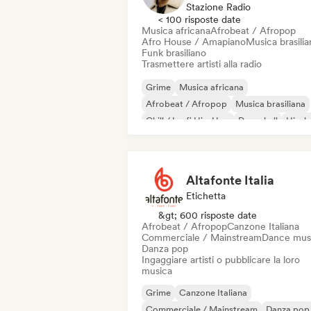
Stazione Radio
< 100 risposte date
Musica africana
Afrobeat / Afropop
Afro House / Amapiano
Musica brasilia
Funk brasiliano
Trasmettere artisti alla radio
Grime
Musica africana
Afrobeat / Afropop
Musica brasiliana
Chill / Lo-fi Hip-Hop
Dancehall
Hip-h
Hip-hop strumentale
Altafonte Italia
Etichetta
&gt; 600 risposte date
Afrobeat / Afropop
Canzone Italiana
Commerciale / Mainstream
Dance mus
Danza pop
Ingaggiare artisti o pubblicare la loro
musica
Grime
Canzone Italiana
Commerciale / Mainstream
Danza pop