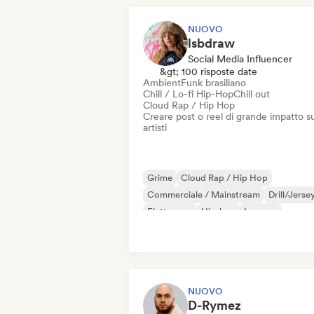
NUOVO
lsbdraw
Social Media Influencer
&gt; 100 risposte date
Ambient
Funk brasiliano
Chill / Lo-fi Hip-Hop
Chill out
Cloud Rap / Hip Hop
Creare post o reel di grande impatto su
artisti
Grime
Cloud Rap / Hip Hop
Commerciale / Mainstream
Drill/Jerse
Elettropop
Hip-hop
Iperpop
Hip-hop strumentale
NUOVO
D-Rymez