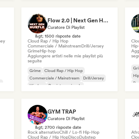
Nederhop/Dutch Hip-Hop
Rap in inglese
Ne
Rap
Flow 2.0 | Next Gen Hustle
Curatore Di Playlist
&gt; 1500 risposte date
sey
Cloud Rap / Hip Hop
Clo
Commerciale / Mainstream
Drill/Jersey
Hip
Grime
Hip-hop
Aggi
Aggiungere artisti nelle mie playlist più
seg
seguite
Gr
Grime
Cloud Rap / Hip Hop
Hi
Commerciale / Mainstream
Drill/Jersey
e
Rap
Hip-hop
Rap internazionale
se
Rap in inglese
Rap francese
GYM TRAP
Curatore Di Playlist
&gt; 2700 risposte date
Rock alternativo
Chill / Lo-fi Hip-Hop
Afr
Cloud Rap / Hip Hop
Disco
Dubstep
Clo