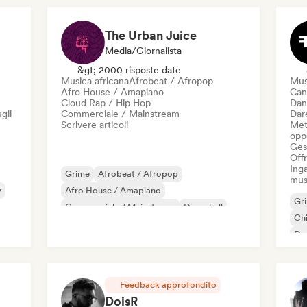
The Urban Juice
Media/Giornalista
&gt; 2000 risposte date
Musica africana
Afrobeat / Afropop
Mus
Afro House / Amapiano
Can
Cloud Rap / Hip Hop
Dan
gli
Commerciale / Mainstream
Dare
Scrivere articoli
Mett
oppo
Gest
Offr
Inga
Grime
Afrobeat / Afropop
mus
y
Afro House / Amapiano
Gr
Commerciale / Mainstream
Dancehall
Chi
Drill/Jersey
Hip-hop
Rap in inglese
Da
Ind
Feedback approfondito
DoisR