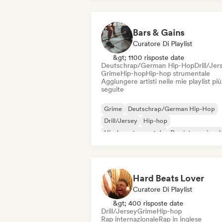
Bars & Gains
Curatore Di Playlist
&gt; 1100 risposte date
Deutschrap/German Hip-Hop
Drill/Jer
Grime
Hip-hop
Hip-hop strumentale
Aggiungere artisti nelle mie playlist più
seguite
Grime
Deutschrap/German Hip-Hop
Drill/Jersey
Hip-hop
Hip-hop strumentale
Rap internazional
Nederhop/Dutch Hip-Hop
Rap in ingle
Hard Beats Lover
Curatore Di Playlist
&gt; 400 risposte date
Drill/Jersey
Grime
Hip-hop
Rap internazionale
Rap in inglese