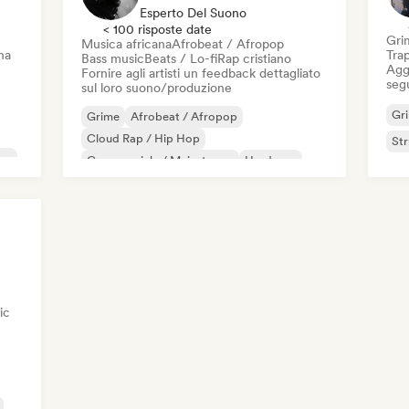
Esperto Del Suono
< 100 risposte date
Gri
Musica africana
Afrobeat / Afropop
na
Tra
Bass music
Beats / Lo-fi
Rap cristiano
Aggi
Fornire agli artisti un feedback dettagliato
seg
sul loro suono/produzione
Gr
Grime
Afrobeat / Afropop
Cloud Rap / Hip Hop
St
op
Commerciale / Mainstream
Hardcore
Iperpop
Strumentale
Pop internazionale
ic