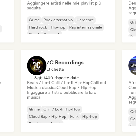
Aggiungere artisti nelle mie playlist più
Deu
seguite
Aggi
seg
Grime
Rock alternativo
Hardcore
Gr
Hard rock
Hip-hop
Rap internazionale
p
Cl
Phonk
Pop rock
De
Fu
7C Recordings
Etichetta
&gt; 1400 risposte date
e
Beats / Lo-fi
Chill / Lo-fi Hip-Hop
Chill out
Afr
Musica classica
Cloud Rap / Hip Hop
Com
Ingaggiare artisti o pubblicare la loro
Fun
musica
Aggi
seg
Grime
Chill / Lo-fi Hip-Hop
Gr
Cloud Rap / Hip Hop
Funk
Hip-hop
Co
Rap internazionale
Fu
Nederhop/Dutch Hip-Hop
Rap in inglese
Pop