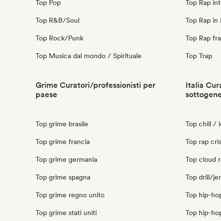
Top Pop
Top Rap int
Top R&B/Soul
Top Rap in 
Top Rock/Punk
Top Rap fr
Top Musica dal mondo / Spirituale
Top Trap
Grime Curatori/professionisti per
Italia Cur
paese
sottogen
Top grime brasile
Top chill / l
Top grime francia
Top rap cris
Top grime germania
Top cloud ra
Top grime spagna
Top drill/jer
Top grime regno unito
Top hip-hop 
Top grime stati uniti
Top hip-hop