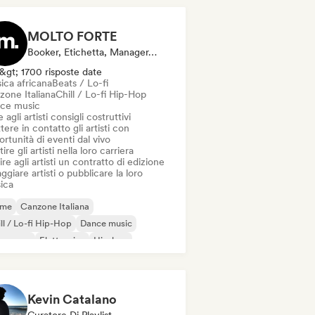
MOLTO FORTE
Booker, Etichetta, Manager, Mentore, Editore
&gt; 1700 risposte date
ica africana
Beats / Lo-fi
zone Italiana
Chill / Lo-fi Hip-Hop
ce music
 agli artisti consigli costruttivi
ere in contatto gli artisti con
rtunità di eventi dal vivo
ire gli artisti nella loro carriera
ire agli artisti un contratto di edizione
ggiare artisti o pubblicare la loro
ica
ime
Canzone Italiana
ll / Lo-fi Hip-Hop
Dance music
nza pop
Elettronica
Hip-hop
ie pop
Kevin Catalano