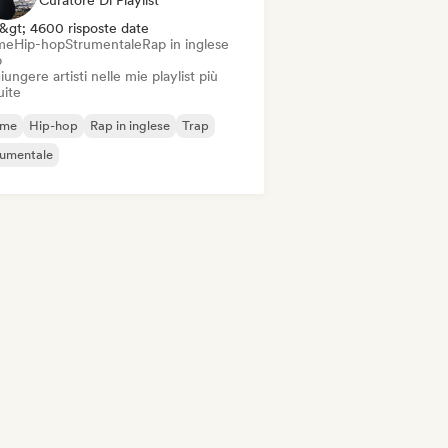
Curatore Di Playlist
&gt; 4600 risposte date
me
Hip-hop
Strumentale
Rap in inglese
p
ungere artisti nelle mie playlist più
uite
ime
Hip-hop
Rap in inglese
Trap
rumentale