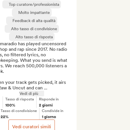
Top curatore/professionista
Molto impattante
Feedback di alta qualità
Alto tasso di condivisione
Alto tasso di risposta
emaradio has played uncensored 
hop and rap since 2017. No radio 
s, no filtered lyrics, no 
ekeeping. What you send is what 
s. We reach 500,000 listeners a 
. 

 your track gets picked, it airs 
Raw & Uncut and can ...
Vedi di più
Tasso di risposta
Risponde in
100%
2 giorni
Tasso di condivisione
Condivide in
22%
1 giorno
Vedi curatori simili