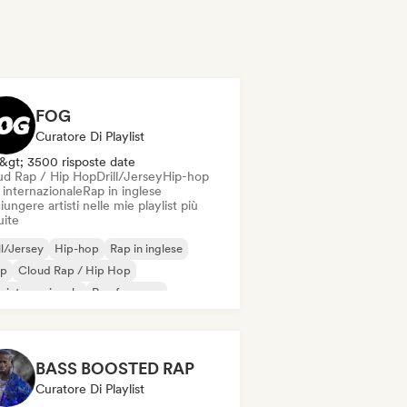
FOG
Curatore Di Playlist
&gt; 3500 risposte date
ud Rap / Hip Hop
Drill/Jersey
Hip-hop
 internazionale
Rap in inglese
ungere artisti nelle mie playlist più
uite
ll/Jersey
Hip-hop
Rap in inglese
ap
Cloud Rap / Hip Hop
 internazionale
Rap francese
BASS BOOSTED RAP
Curatore Di Playlist