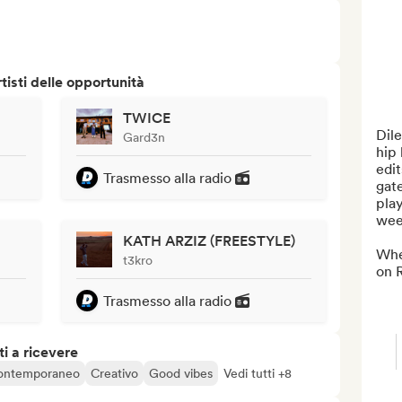
isti delle opportunità
TWICE
Dil
Gard3n
hip 
edit
Trasmesso alla radio
gat
play
week
KATH ARZIZ (FREESTYLE)
When
t3kro
on 
Trasmesso alla radio
i a ricevere
ontemporaneo
Creativo
Good vibes
Vedi tutti +8