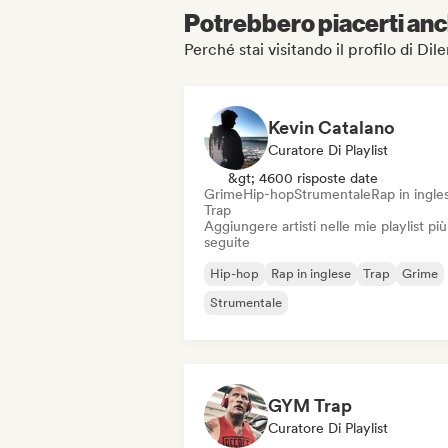
Potrebbero piacerti anch
Perché stai visitando il profilo di D
Kevin Catalano
Curatore Di Playlist
&gt; 4600 risposte date
Grime
Hip-hop
Strumentale
Rap in ingle
Trap
Aggiungere artisti nelle mie playlist più
seguite
Hip-hop
Rap in inglese
Trap
Grime
Strumentale
GYM Trap
Curatore Di Playlist