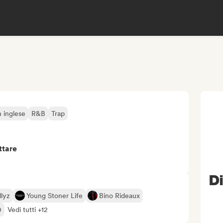
n inglese
R&B
Trap
ttare
Di
llyz
Young Stoner Life
Bino Rideaux
0
Vedi tutti +12