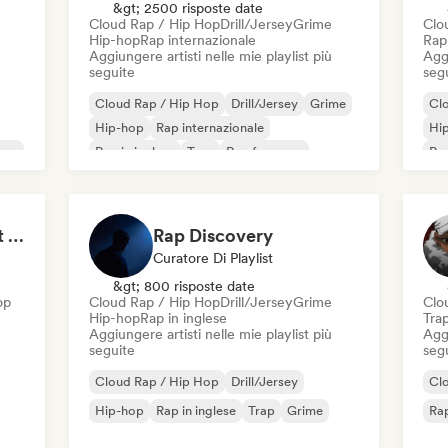
&gt; 2500 risposte date
Cloud Rap / Hip Hop
Drill/Jersey
Grime
Clo
Hip-hop
Rap internazionale
Rap
Aggiungere artisti nelle mie playlist più
Aggi
seguite
seg
Cloud Rap / Hip Hop
Drill/Jersey
Grime
Cl
Hip-hop
Rap internazionale
Hi
ese
Rap in inglese
Trap
Rap francese
Rap
Sport Motivation Best Performance (Uniside Digital)
Rap Discovery
Curatore Di Playlist
&gt; 800 risposte date
op
Cloud Rap / Hip Hop
Drill/Jersey
Grime
Clo
Hip-hop
Rap in inglese
Tra
Aggiungere artisti nelle mie playlist più
Aggi
seguite
seg
Cloud Rap / Hip Hop
Drill/Jersey
Cl
Hip-hop
Rap in inglese
Trap
Grime
Rap