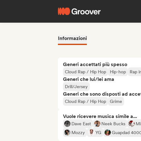
Informazioni
Generi accettati più spesso
Cloud Rap / Hip Hop
Hip-hop
Rap i
Generi che lui/lei ama
Drill/Jersey
Generi che sono disposti ad acce
Cloud Rap / Hip Hop
Grime
Vuole ricevere musica simile a...
Dave East
Neek Bucks
Mi
Mozzy
YG
Guapdad 400