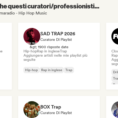
e questi curatori/professionisti...
ilemaradio - Hip Hop Music
SAD TRAP 2026
Curatore Di Playlist
&gt; 1900 risposte date
se
Hip-hop
Rap in inglese
Trap
Clo
Aggiungere artisti nelle mie playlist più
Rap
seguite
Aggi
seg
Hip-hop
Rap in inglese
Trap
Dri
Tr
Rap
BOX Trap
Curatore Di Playlist