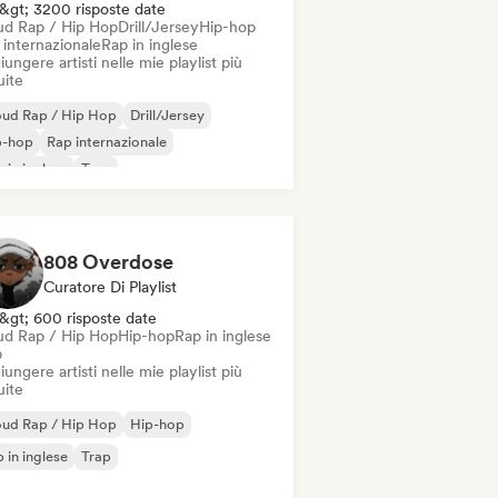
&gt; 3200 risposte date
ud Rap / Hip Hop
Drill/Jersey
Hip-hop
 internazionale
Rap in inglese
ungere artisti nelle mie playlist più
uite
oud Rap / Hip Hop
Drill/Jersey
p-hop
Rap internazionale
 in inglese
Trap
808 Overdose
Curatore Di Playlist
&gt; 600 risposte date
ud Rap / Hip Hop
Hip-hop
Rap in inglese
p
ungere artisti nelle mie playlist più
uite
oud Rap / Hip Hop
Hip-hop
 in inglese
Trap