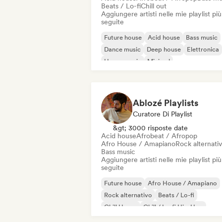
Beats / Lo-fi
Chill out
Aggiungere artisti nelle mie playlist più
seguite
Future house
Acid house
Bass music
Dance music
Deep house
Elettronica
House music
Minimal
Ablozé Playlists
Curatore Di Playlist
&gt; 3000 risposte date
Acid house
Afrobeat / Afropop
Afro House / Amapiano
Rock alternati
Bass music
Aggiungere artisti nelle mie playlist più
seguite
Future house
Afro House / Amapiano
Rock alternativo
Beats / Lo-fi
Chill House
Chill / Lo-fi Hip-Hop
Chill out
Deep house