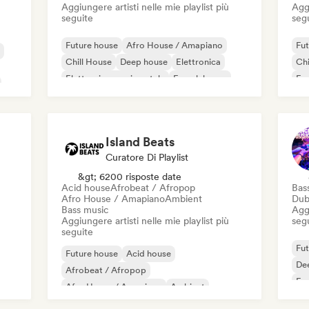
Aggiungere artisti nelle mie playlist più
Aggi
seguite
seg
Future house
Afro House / Amapiano
Fut
Chill House
Deep house
Elettronica
Chi
Elettronica sperimentale
French house
Fun
House music
Ho
Island Beats
Curatore Di Playlist
&gt; 6200 risposte date
Acid house
Afrobeat / Afropop
Bas
Afro House / Amapiano
Ambient
Dub
Bass music
Aggi
Aggiungere artisti nelle mie playlist più
seg
seguite
Fut
Future house
Acid house
De
Afrobeat / Afropop
Fun
Afro House / Amapiano
Ambient
Mel
Bass music
Beats / Lo-fi
Chill House