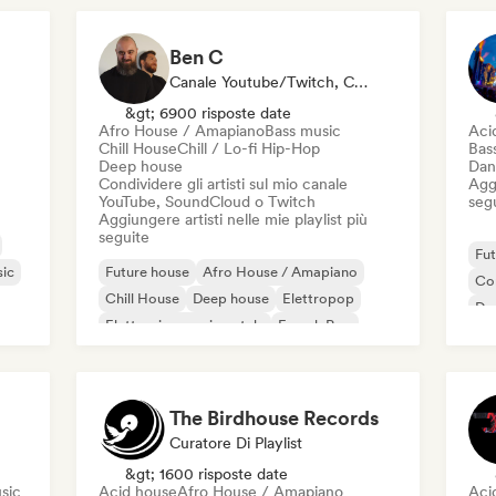
Ben C
Canale Youtube/Twitch, Curatore Di Playlist
&gt; 6900 risposte date
Afro House / Amapiano
Bass music
Aci
Chill House
Chill / Lo-fi Hip-Hop
Bas
Deep house
Dan
Condividere gli artisti sul mio canale
Aggi
YouTube, SoundCloud o Twitch
seg
Aggiungere artisti nelle mie playlist più
seguite
Fut
ic
Future house
Afro House / Amapiano
Co
Chill House
Deep house
Elettropop
Da
Elettronica sperimentale
French Pop
Ele
House music
The Birdhouse Records
Curatore Di Playlist
&gt; 1600 risposte date
sic
Acid house
Afro House / Amapiano
Aci