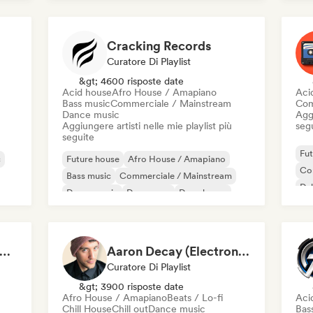
Melodic & Progressive House
Fun
Cracking Records
Curatore Di Playlist
&gt; 4600 risposte date
Acid house
Afro House / Amapiano
Aci
Bass music
Commerciale / Mainstream
Com
Dance music
Aggi
Aggiungere artisti nelle mie playlist più
seg
seguite
Fut
c
Future house
Afro House / Amapiano
Co
Bass music
Commerciale / Mainstream
Du
Dance music
Danza pop
Deep house
Fr
Dubstep
chno Underground Rave Anthems by Orphium
Aaron Decay (Electronic Dream & Chill Electronic Dream playlists)
Curatore Di Playlist
&gt; 3900 risposte date
Afro House / Amapiano
Beats / Lo-fi
Aci
Chill House
Chill out
Dance music
Bas