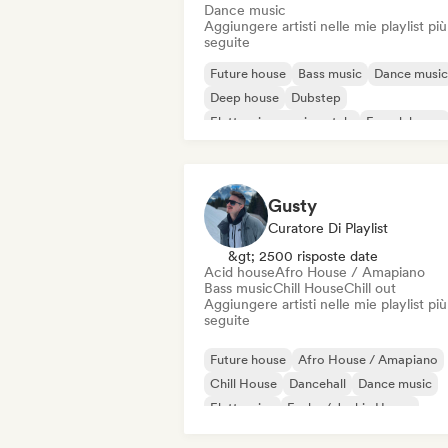
Dance music
Aggiungere artisti nelle mie playlist più
seguite
Future house
Bass music
Dance music
Deep house
Dubstep
Elettronica sperimentale
French house
Hard Dance / Hardcore / Hardstyle
Gusty
Curatore Di Playlist
&gt; 2500 risposte date
Acid house
Afro House / Amapiano
Bass music
Chill House
Chill out
Aggiungere artisti nelle mie playlist più
seguite
Future house
Afro House / Amapiano
Chill House
Dancehall
Dance music
Elettronica
Funky / Jackin House
Hard Techno