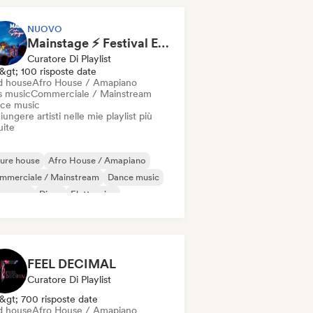
NUOVO
Mainstage ⚡ Festival EDM, Big Room & House Anthems
Curatore Di Playlist
&gt; 100 risposte date
d house
Afro House / Amapiano
s music
Commerciale / Mainstream
ce music
ungere artisti nelle mie playlist più
uite
ure house
Afro House / Amapiano
mmerciale / Mainstream
Dance music
nza pop
Disco
Elettronica
ttro swing
FEEL DECIMAL
Curatore Di Playlist
&gt; 700 risposte date
d house
Afro House / Amapiano