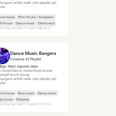
ungere artisti nelle mie playlist più
uite
ure house
Afro House / Amapiano
ll House
Dance music
Elettronica
ky / Jackin House
Hard Techno
use music
Dance Music Bangers
Curatore Di Playlist
&gt; 1900 risposte date
s music
Dance music
Deep house
step
French house
ungere artisti nelle mie playlist più
uite
ure house
Bass music
Dance music
ep house
Dubstep
ky / Jackin House
House music
odic & Progressive House