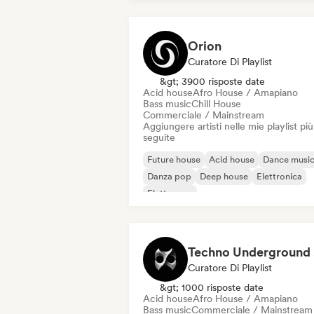
Orion
Curatore Di Playlist
&gt; 3900 risposte date
Acid house
Afro House / Amapiano
Bass music
Chill House
Commerciale / Mainstream
Aggiungere artisti nelle mie playlist più
seguite
Future house
Acid house
Dance musi
Danza pop
Deep house
Elettronica
Elettropop
Hard Dance / Hardcore / Hardstyle
Te
Curatore Di Playlist
&gt; 1000 risposte date
Acid house
Afro House / Amapiano
Bass music
Commerciale / Mainstream