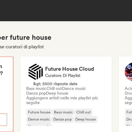
 per future house
e curatori di playlist
n
Future House Cloud
i?
Curatore Di Playlist
&gt; 5500 risposte date
Bass music
Chill out
Dance music
Aci
Danza pop
Deep house
Dru
Aggiungere artisti nelle mie playlist più
Aggi
seguite
seg
Future house
Bass music
Chill out
Fut
Dance music
Danza pop
Deep house
Dr
House music
Ele