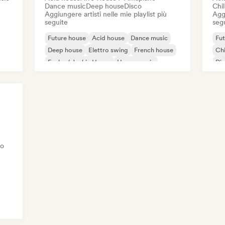
Dance music
Deep house
Disco
Chi
Aggiungere artisti nelle mie playlist più
Aggi
seguite
seg
Future house
Acid house
Dance music
Fut
Deep house
Elettro swing
French house
Chi
Funky / Jackin House
House music
Di
Fun
vo