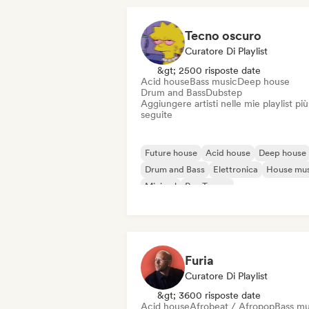
Tecno oscuro
Curatore Di Playlist
&gt; 2500 risposte date
Acid house
Bass music
Deep house
Drum and Bass
Dubstep
Aggiungere artisti nelle mie playlist più
seguite
Future house
Acid house
Deep house
Drum and Bass
Elettronica
House mus
Minimal
Psy-Trance
Furia
Curatore Di Playlist
&gt; 3600 risposte date
Acid house
Afrobeat / Afropop
Bass mu