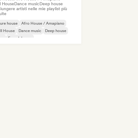
ll House
Dance music
Deep house
ungere artisti nelle mie playlist più
uite
ure house
Afro House / Amapiano
ll House
Dance music
Deep house
sco
French house
ky / Jackin House