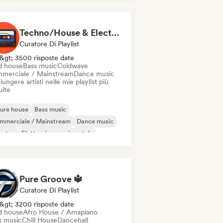
ky / Jackin House
Hard Techno
Techno/House & Electronic Music for Svea Playlists
Curatore Di Playlist
&gt; 3500 risposte date
d house
Bass music
Coldwave
merciale / Mainstream
Dance music
ungere artisti nelle mie playlist più
uite
ure house
Bass music
mmerciale / Mainstream
Dance music
bstep
Elettronica sperimentale
ench house
Hard Techno
Pure Groove 🔱
Curatore Di Playlist
&gt; 3200 risposte date
d house
Afro House / Amapiano
s music
Chill House
Dancehall