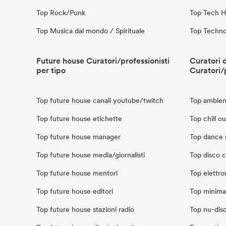
Top Rock/Punk
Top Tech 
Top Musica dal mondo / Spirituale
Top Techn
Future house Curatori/professionisti
Curatori d
per tipo
Curatori/
Top future house canali youtube/twitch
Top ambient
Top future house etichette
Top chill ou
Top future house manager
Top dance m
Top future house media/giornalisti
Top disco cu
Top future house mentori
Top elettron
Top future house editori
Top minimal 
Top future house stazioni radio
Top nu-disco