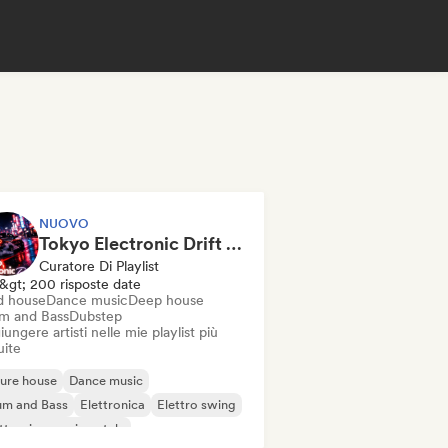
NUOVO
Tokyo Electronic Drift 🏎️ Schranz, Hard Techno & Anime EDM
Curatore Di Playlist
&gt; 200 risposte date
d house
Dance music
Deep house
m and Bass
Dubstep
ungere artisti nelle mie playlist più
uite
ure house
Dance music
um and Bass
Elettronica
Elettro swing
ttronica sperimentale