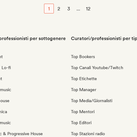
1
2
3
...
12
professionisti per sottogenere
Curatori/professionisti per ti
nt
Top Bookers
 Lo-fi
Top Canali Youtube/Twitch
ut
Top Etichette
 music
Top Manager
house
Top Media/Giornalisti
nica
Top Mentori
music
Top Editori
c & Progressive House
Top Stazioni radio