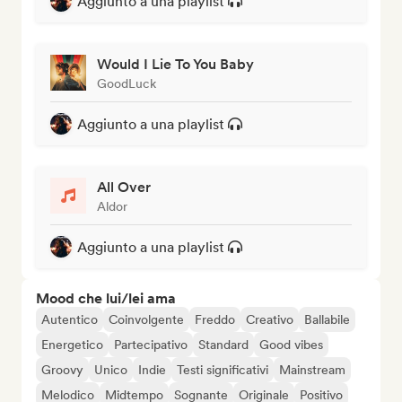
Aggiunto a una playlist
Would I Lie To You Baby
GoodLuck
Aggiunto a una playlist
All Over
Aldor
Aggiunto a una playlist
Mood che lui/lei ama
Autentico
Coinvolgente
Freddo
Creativo
Ballabile
Energetico
Partecipativo
Standard
Good vibes
Groovy
Unico
Indie
Testi significativi
Mainstream
Melodico
Midtempo
Sognante
Originale
Positivo