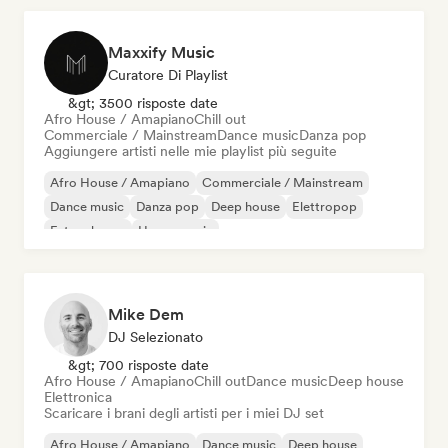
Maxxify Music
Curatore Di Playlist
&gt; 3500 risposte date
Afro House / Amapiano
Chill out
Commerciale / Mainstream
Dance music
Danza pop
Aggiungere artisti nelle mie playlist più seguite
Afro House / Amapiano
Commerciale / Mainstream
Dance music
Danza pop
Deep house
Elettropop
Future house
House music
Mike Dem
DJ Selezionato
&gt; 700 risposte date
Afro House / Amapiano
Chill out
Dance music
Deep house
Elettronica
Scaricare i brani degli artisti per i miei DJ set
Afro House / Amapiano
Dance music
Deep house