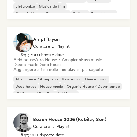
Elettronica
Musica da film
Organic House / Downtempo
Chill out
French house
Amphitryon
Curatore Di Playlist
&gt; 700 risposte date
Acid house
Afro House / Amapiano
Bass music
Dance music
Deep house
Aggiungere artisti nelle mie playlist più seguite
Afro House / Amapiano
Bass music
Dance music
Deep house
House music
Organic House / Downtempo
UK Garage / Bassline
Acid house
Beach House 2026 (Kubilay Sen)
Curatore Di Playlist
&gt; 900 risposte date