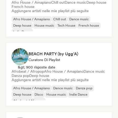
Afro House / Amapiano
Chill out
Dance music
Deep house
French house
Aggiungere artisti nelle mie playlist più seguite
Afro House / Amapiano
Chill out
Dance music
Deep house
House music
Tech House
French house
Indie Dance
BEACH PARTY (by Ugg’A)
Curatore Di Playlist
&gt; 900 risposte date
Afrobeat / Afropop
Afro House / Amapiano
Dance music
Danza pop
Deep house
Aggiungere artisti nelle mie playlist più seguite
Afro House / Amapiano
Dance music
Danza pop
Deep house
Disco
House music
Indie Dance
Afrobeat / Afropop