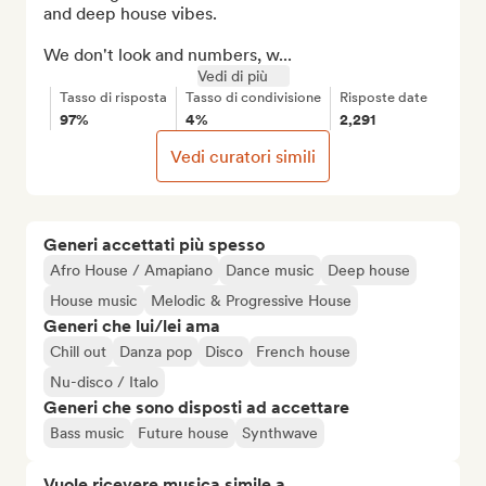
and deep house vibes.

We don't look and numbers, w...
Vedi di più
Tasso di risposta
Tasso di condivisione
Risposte date
97%
4%
2,291
Vedi curatori simili
Generi accettati più spesso
Afro House / Amapiano
Dance music
Deep house
House music
Melodic & Progressive House
Generi che lui/lei ama
Chill out
Danza pop
Disco
French house
Nu-disco / Italo
Generi che sono disposti ad accettare
Bass music
Future house
Synthwave
Vuole ricevere musica simile a...