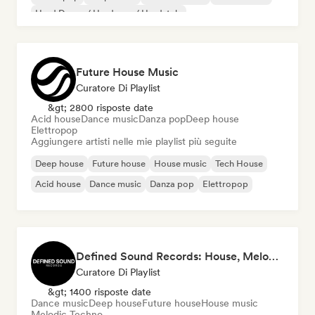
Hard Dance / Hardcore / Hardstyle
Future House Music
Curatore Di Playlist
&gt; 2800 risposte date
Acid house
Dance music
Danza pop
Deep house
Elettropop
Aggiungere artisti nelle mie playlist più seguite
Deep house
Future house
House music
Tech House
Acid house
Dance music
Danza pop
Elettropop
Defined Sound Records: House, Melodic Techno and EDM - Playlists Curated by DJ Nick Proof
Curatore Di Playlist
&gt; 1400 risposte date
Dance music
Deep house
Future house
House music
Melodic Techno