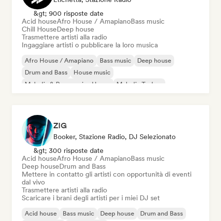
&gt; 900 risposte date
Acid house
Afro House / Amapiano
Bass music
Chill House
Deep house
Trasmettere artisti alla radio
Ingaggiare artisti o pubblicare la loro musica
Afro House / Amapiano
Bass music
Deep house
Drum and Bass
House music
Melodic & Progressive House
Melodic Techno
Tech House
ZIG
Booker, Stazione Radio, DJ Selezionato
&gt; 300 risposte date
Acid house
Afro House / Amapiano
Bass music
Deep house
Drum and Bass
Mettere in contatto gli artisti con opportunità di eventi
dal vivo
Trasmettere artisti alla radio
Scaricare i brani degli artisti per i miei DJ set
Acid house
Bass music
Deep house
Drum and Bass