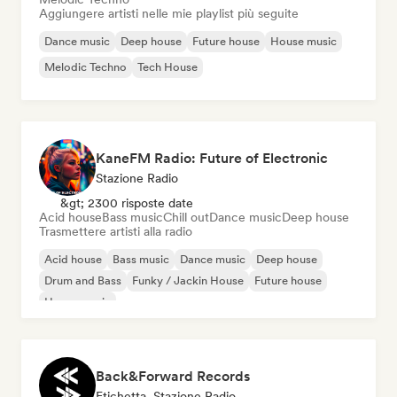
Aggiungere artisti nelle mie playlist più seguite
Dance music
Deep house
Future house
House music
Melodic Techno
Tech House
KaneFM Radio: Future of Electronic
Stazione Radio
&gt; 2300 risposte date
Acid house
Bass music
Chill out
Dance music
Deep house
Trasmettere artisti alla radio
Acid house
Bass music
Dance music
Deep house
Drum and Bass
Funky / Jackin House
Future house
House music
Back&Forward Records
Etichetta, Stazione Radio