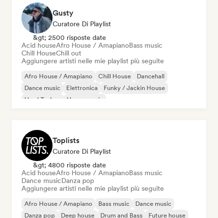
Gusty
Curatore Di Playlist
&gt; 2500 risposte date
Acid house
Afro House / Amapiano
Bass music
Chill House
Chill out
Aggiungere artisti nelle mie playlist più seguite
Afro House / Amapiano
Chill House
Dancehall
Dance music
Elettronica
Funky / Jackin House
Hard Techno
House music
Toplists
Curatore Di Playlist
&gt; 4800 risposte date
Acid house
Afro House / Amapiano
Bass music
Dance music
Danza pop
Aggiungere artisti nelle mie playlist più seguite
Afro House / Amapiano
Bass music
Dance music
Danza pop
Deep house
Drum and Bass
Future house