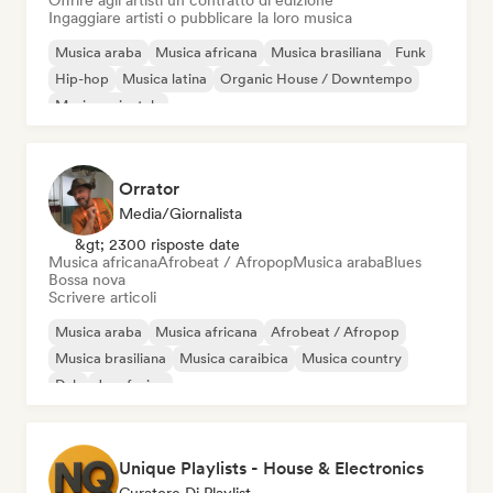
Offrire agli artisti un contratto di edizione
Ingaggiare artisti o pubblicare la loro musica
Musica araba
Musica africana
Musica brasiliana
Funk
Hip-hop
Musica latina
Organic House / Downtempo
Musica orientale
Orrator
Media/Giornalista
&gt; 2300 risposte date
Musica africana
Afrobeat / Afropop
Musica araba
Blues
Bossa nova
Scrivere articoli
Musica araba
Musica africana
Afrobeat / Afropop
Musica brasiliana
Musica caraibica
Musica country
Dub
Jazz fusion
Unique Playlists - House & Electronics