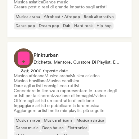
Musica asiatica
Dance music
Creare post o reel di grande impatto sugli artisti
Musica araba
Afrobeat / Afropop
Rock alternativo
Danza pop
Dream pop
Dub
Hard rock
Hip-hop
Pinkturban
Etichetta, Mentore, Curatore Di Playlist, Editore, Sync Supervisor
&gt; 2000 risposte date
Musica africana
Musica araba
Musica asiatica
Musica brasiliana
Musica caraibica
Dare agli artisti consigli costruttivi
Concedere in licenza o rappresentare le tracce degli
artisti per la sincronizzazione di immagini/video
Offrire agli artisti un contratto di edizione
Ingaggiare artisti o pubblicare la loro musica
Aggiungere artisti nelle mie playlist più seguite
Musica araba
Musica africana
Musica asiatica
Dance music
Deep house
Elettronica
Elettronica sperimentale
House music