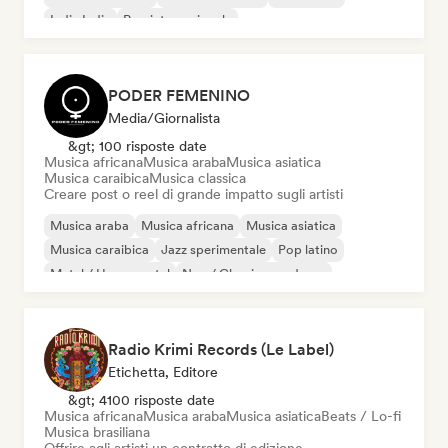
Indie India
Pop internazionale
PODER FEMENINO
Media/Giornalista
&gt; 100 risposte date
Musica africana
Musica araba
Musica asiatica
Musica caraibica
Musica classica
Creare post o reel di grande impatto sugli artisti
Musica araba
Musica africana
Musica asiatica
Musica caraibica
Jazz sperimentale
Pop latino
Metal / Heavy metal
Neo / Classico moderno
Radio Krimi Records (Le Label)
Etichetta, Editore
&gt; 4100 risposte date
Musica africana
Musica araba
Musica asiatica
Beats / Lo-fi
Musica brasiliana