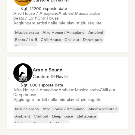
Curatore Di Playlist
&gt; 12200 risposte date
Afro House / Amapiano
Ambient
Musica araba
Beats / Lo-fi
Chill House
Aggiungere artisti nelle mie playlist più seguite
Musica araba
Afro House / Amapiano
Ambient
Beats / Lo-fi
Chill House
Chill out
Danza pop
Deep house
Arabic Sound
Curatore Di Playlist
&gt; 600 risposte date
Afro House / Amapiano
Ambient
Musica araba
Chill out
Deep house
Aggiungere artisti nelle mie playlist più seguite
Musica araba
Afro House / Amapiano
Musica orientale
Ambient
Chill out
Deep house
Elettronica
Melodic & Progressive House