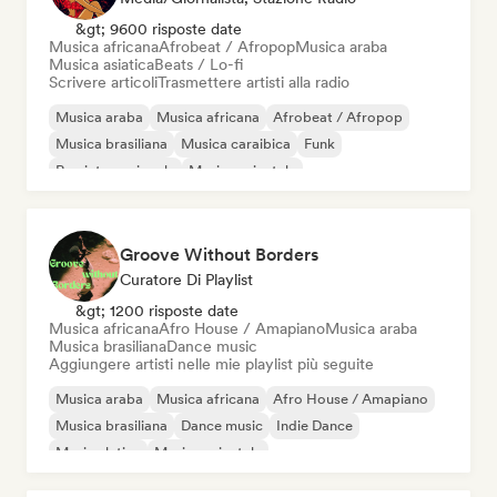
&gt; 9600 risposte date
Musica africana
Afrobeat / Afropop
Musica araba
Musica asiatica
Beats / Lo-fi
Scrivere articoli
Trasmettere artisti alla radio
Musica araba
Musica africana
Afrobeat / Afropop
Musica brasiliana
Musica caraibica
Funk
Rap internazionale
Musica orientale
Groove Without Borders
Curatore Di Playlist
&gt; 1200 risposte date
Musica africana
Afro House / Amapiano
Musica araba
Musica brasiliana
Dance music
Aggiungere artisti nelle mie playlist più seguite
Musica araba
Musica africana
Afro House / Amapiano
Musica brasiliana
Dance music
Indie Dance
Musica latina
Musica orientale