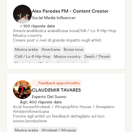
Alex Paredes FM - Content Creator
Social Media Influencer
< 100 risposte date
Americana
Musica araba
Bossa nova
Chill / Lo-fi Hip-Hop
Musica country
Creare post o reel di grande impatto sugli artisti
Musica araba
Americana
Bossa nova
Chill / Lo-fi Hip-Hop
Musica country
Death / Thrash
Electro Jazz / Nu Jazz
Jazz sperimentale
Feedback approfondito
CLAUDEMIR TAVARES
Esperto Del Suono
&gt; 400 risposte date
Acid house
Afrobeat / Afropop
Afro House / Amapiano
Ambient
Americana
Fornire agli artisti un feedback dettagliato sul loro
suono/produzione
Musica araba
Afrobeat / Afropop