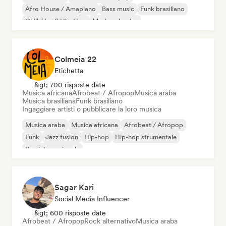
Afro House / Amapiano
Bass music
Funk brasiliano
Chill / Lo-fi Hip-Hop
Musica classica
Cloud Rap / Hip Hop
Colmeia 22
Etichetta
&gt; 700 risposte date
Musica africana
Afrobeat / Afropop
Musica araba
Musica brasiliana
Funk brasiliano
Ingaggiare artisti o pubblicare la loro musica
Musica araba
Musica africana
Afrobeat / Afropop
Funk
Jazz fusion
Hip-hop
Hip-hop strumentale
Rap internazionale
Sagar Kari
Social Media Influencer
&gt; 600 risposte date
Afrobeat / Afropop
Rock alternativo
Musica araba