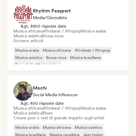
Rhythm Passport
Media/Giornalista
&gt; 3900 risposte date
Musica africana
Afrobeat / Afropop
Musica araba
Musica asiatica
Bossa nova
Scrivere articoli
Musica araba
Musica africana
Afrobeat / Afropop
Musica asiatica
Bossa nova
Musica brasiliana
Dancehall
Musica latina
Machi
Social Media Influencer
&gt; 400 risposte date
Musica africana
Afrobeat / Afropop
Musica araba
Musica asiatica
Blues
Creare post o reel di grande impatto sugli artisti
Musica araba
Musica africana
Musica asiatica
Musica brasiliana
Musica caraibica
Jazz fusion