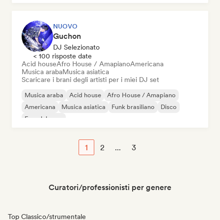
NUOVO
Guchon
DJ Selezionato
< 100 risposte date
Acid house
Afro House / Amapiano
Americana
Musica araba
Musica asiatica
Scaricare i brani degli artisti per i miei DJ set
Musica araba
Acid house
Afro House / Amapiano
Americana
Musica asiatica
Funk brasiliano
Disco
French house
1
2
...
3
Curatori/professionisti per genere
Top Classico/strumentale