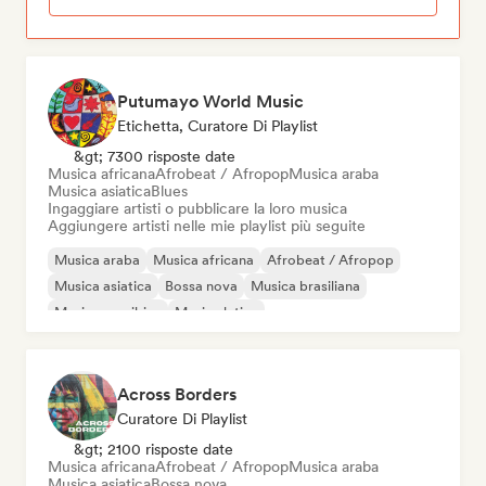
Putumayo World Music
Etichetta, Curatore Di Playlist
&gt; 7300 risposte date
Musica africana
Afrobeat / Afropop
Musica araba
Musica asiatica
Blues
Ingaggiare artisti o pubblicare la loro musica
Aggiungere artisti nelle mie playlist più seguite
Musica araba
Musica africana
Afrobeat / Afropop
Musica asiatica
Bossa nova
Musica brasiliana
Musica caraibica
Musica latina
Across Borders
Curatore Di Playlist
&gt; 2100 risposte date
Musica africana
Afrobeat / Afropop
Musica araba
Musica asiatica
Bossa nova