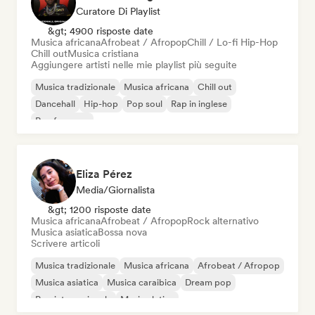
Curatore Di Playlist
&gt; 4900 risposte date
Musica africana
Afrobeat / Afropop
Chill / Lo-fi Hip-Hop
Chill out
Musica cristiana
Aggiungere artisti nelle mie playlist più seguite
Musica tradizionale
Musica africana
Chill out
Dancehall
Hip-hop
Pop soul
Rap in inglese
Rap francese
Eliza Pérez
Media/Giornalista
&gt; 1200 risposte date
Musica africana
Afrobeat / Afropop
Rock alternativo
Musica asiatica
Bossa nova
Scrivere articoli
Musica tradizionale
Musica africana
Afrobeat / Afropop
Musica asiatica
Musica caraibica
Dream pop
Pop internazionale
Musica latina