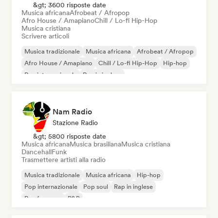
&gt; 3600 risposte date
Musica africana
Afrobeat / Afropop
Afro House / Amapiano
Chill / Lo-fi Hip-Hop
Musica cristiana
Scrivere articoli
Musica tradizionale
Musica africana
Afrobeat / Afropop
Afro House / Amapiano
Chill / Lo-fi Hip-Hop
Hip-hop
Rap internazionale
Rap in inglese
Nam Radio
Stazione Radio
&gt; 5800 risposte date
Musica africana
Musica brasiliana
Musica cristiana
Dancehall
Funk
Trasmettere artisti alla radio
Musica tradizionale
Musica africana
Hip-hop
Pop internazionale
Pop soul
Rap in inglese
Rap francese
R&B