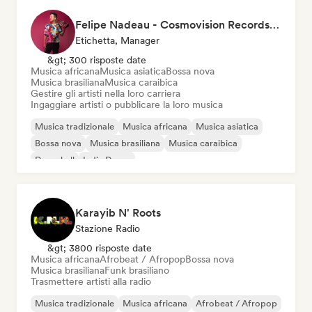
Felipe Nadeau - Cosmovision Records & Ritmos del Sur
Etichetta, Manager
&gt; 300 risposte date
Musica africana
Musica asiatica
Bossa nova
Musica brasiliana
Musica caraibica
Gestire gli artisti nella loro carriera
Ingaggiare artisti o pubblicare la loro musica
Musica tradizionale
Musica africana
Musica asiatica
Bossa nova
Musica brasiliana
Musica caraibica
Dancehall
Indie Dance
Karayib N' Roots
Stazione Radio
&gt; 3800 risposte date
Musica africana
Afrobeat / Afropop
Bossa nova
Musica brasiliana
Funk brasiliano
Trasmettere artisti alla radio
Musica tradizionale
Musica africana
Afrobeat / Afropop