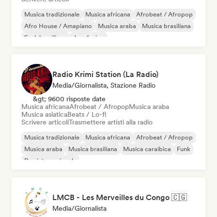
Musica tradizionale
Musica africana
Afrobeat / Afropop
Afro House / Amapiano
Musica araba
Musica brasiliana
Funk brasiliano
Jazz fusion
Radio Krimi Station (La Radio)
Media/Giornalista, Stazione Radio
&gt; 9600 risposte date
Musica africana
Afrobeat / Afropop
Musica araba
Musica asiatica
Beats / Lo-fi
Scrivere articoli
Trasmettere artisti alla radio
Musica tradizionale
Musica africana
Afrobeat / Afropop
Musica araba
Musica brasiliana
Musica caraibica
Funk
Rap internazionale
LMCB - Les Merveilles du Congo 🇨🇬
Media/Giornalista