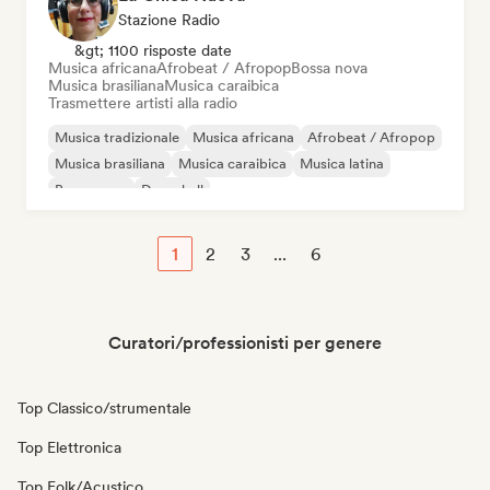
Stazione Radio
&gt; 1100 risposte date
Musica africana
Afrobeat / Afropop
Bossa nova
Musica brasiliana
Musica caraibica
Trasmettere artisti alla radio
Musica tradizionale
Musica africana
Afrobeat / Afropop
Musica brasiliana
Musica caraibica
Musica latina
Bossa nova
Dancehall
1
2
3
...
6
Curatori/professionisti per genere
Top Classico/strumentale
Top Elettronica
Top Folk/Acustico