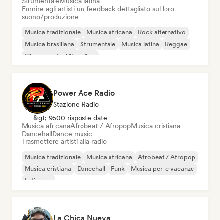
Strumentale
Musica latina
Fornire agli artisti un feedback dettagliato sul loro
suono/produzione
Musica tradizionale
Musica africana
Rock alternativo
Musica brasiliana
Strumentale
Musica latina
Reggae
Rilassamento / New Age
Power Ace Radio
Stazione Radio
&gt; 9500 risposte date
Musica africana
Afrobeat / Afropop
Musica cristiana
Dancehall
Dance music
Trasmettere artisti alla radio
Musica tradizionale
Musica africana
Afrobeat / Afropop
Musica cristiana
Dancehall
Funk
Musica per le vacanze
Indie pop
La Chica Nueva