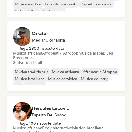
Musica asiatica
Pop internazionale
Rap internazionale
K-Pop/J-Pop
Rap francese
Orrator
Media/Giornalista
&gt; 2300 risposte date
Musica africana
Afrobeat / Afropop
Musica araba
Blues
Bossa nova
Scrivere articoli
Musica tradizionale
Musica africana
Afrobeat / Afropop
Musica brasiliana
Musica caraibica
Musica country
Dub
Jazz fusion
Hércules Lacovic
Esperto Del Suono
&gt; 100 risposte date
Musica africana
Rock alternativo
Musica brasiliana