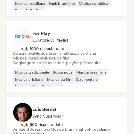
Musica brasiliana
Funk brasiliano
Musica caraibica
Dancehall
Dub
For Play
Curatore Di Playlist
&gt; 1900 risposte date
Bossa nova
Musica brasiliana
Musica cristiana
Musica classica
Musica da film
Aggiungere artisti nelle mie playlist più seguite
Musica tradizionale
Bossa nova
Musica brasiliana
Musica cristiana
Musica da film
Strumentale
Musica latina
Cantautore
Luis Bernal
Sync Supervisor
&gt; 600 risposte date
Ambient
Bossa nova
Musica brasiliana
Funk brasiliano