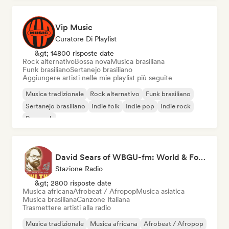
Vip Music
Curatore Di Playlist
&gt; 14800 risposte date
Rock alternativo
Bossa nova
Musica brasiliana
Funk brasiliano
Sertanejo brasiliano
Aggiungere artisti nelle mie playlist più seguite
Musica tradizionale
Rock alternativo
Funk brasiliano
Sertanejo brasiliano
Indie folk
Indie pop
Indie rock
Pop rock
David Sears of WBGU-fm: World & Folk Music DJ
Stazione Radio
&gt; 2800 risposte date
Musica africana
Afrobeat / Afropop
Musica asiatica
Musica brasiliana
Canzone Italiana
Trasmettere artisti alla radio
Musica tradizionale
Musica africana
Afrobeat / Afropop