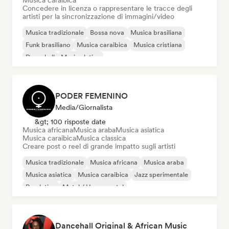
Musica caraibica
Concedere in licenza o rappresentare le tracce degli
artisti per la sincronizzazione di immagini/video
Musica tradizionale
Bossa nova
Musica brasiliana
Funk brasiliano
Musica caraibica
Musica cristiana
Dancehall
Musica latina
PODER FEMENINO
Media/Giornalista
&gt; 100 risposte date
Musica africana
Musica araba
Musica asiatica
Musica caraibica
Musica classica
Creare post o reel di grande impatto sugli artisti
Musica tradizionale
Musica africana
Musica araba
Musica asiatica
Musica caraibica
Jazz sperimentale
Pop latino
Metal / Heavy metal
Dancehall Original & African Music