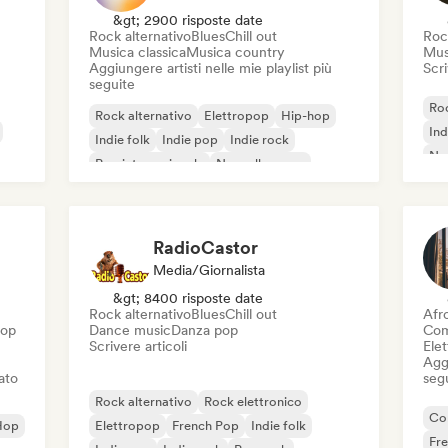
&gt; 2900 risposte date
Rock alternativo
Blues
Chill out
Roc
Musica classica
Musica country
Mus
Aggiungere artisti nelle mie playlist più
Scri
seguite
Roc
Rock alternativo
Elettropop
Hip-hop
Ind
Indie folk
Indie pop
Indie rock
Nou
Pop internazionale
Nouvelle scene
RadioCastor
Media/Giornalista
&gt; 8400 risposte date
Rock alternativo
Blues
Chill out
Afr
Hop
Dance music
Danza pop
Com
Scrivere articoli
Ele
Aggi
iato
seg
Rock alternativo
Rock elettronico
Co
Hop
Elettropop
French Pop
Indie folk
Fr