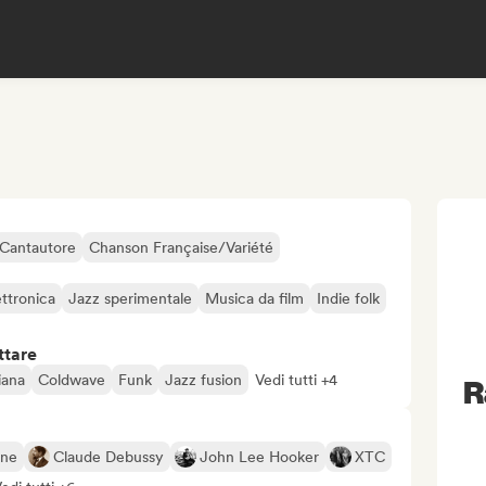
Cantautore
Chanson Française/Variété
ettronica
Jazz sperimentale
Musica da film
Indie folk
ttare
iana
Coldwave
Funk
Jazz fusion
Vedi tutti +4
R
one
Claude Debussy
John Lee Hooker
XTC