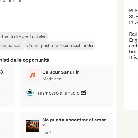
edi tutti +6
PLE
SUB
PLA
Radi
rtunità di eventi dal vivo
Engl
o o in podcast
Creare post o reel sui social media
and 
but 
this
isti delle opportunità
O -
Un Jour Sans Fin
Madeleen
Trasmesso alla radio
No puedo encontrar el amor
?
Funli