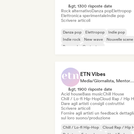
&gt; 1300 risposte date
Rock alternativo
Danza pop
Elettropop
Elettronica sperimentale
Indie pop
Scrivere articoli
Danza pop
Elettropop
Indie pop
Indie rock
New wave
Nouvelle scene
Pop rock
Cantautore
ETN Vibes
Media/Giornalista, Mentore, Esperto Del Suono
&gt; 1900 risposte date
Acid house
Bass music
Chill House
Chill / Lo-fi Hip-Hop
Cloud Rap / Hip 
Dare agli artisti consigli costruttivi
Scrivere articoli
Fornire agli artisti un feedback dettagl
sul loro suono/produzione
Chill / Lo-fi Hip-Hop
Cloud Rap / Hip 