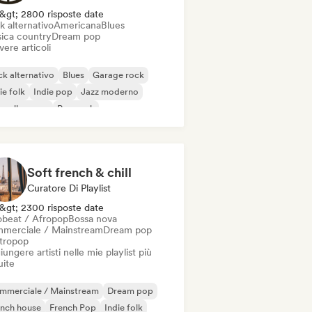
&gt; 2800 risposte date
k alternativo
Americana
Blues
ica country
Dream pop
vere articoli
k alternativo
Blues
Garage rock
ie folk
Indie pop
Jazz moderno
velle scene
Pop rock
Soft french & chill
Curatore Di Playlist
&gt; 2300 risposte date
obeat / Afropop
Bossa nova
merciale / Mainstream
Dream pop
ttropop
ungere artisti nelle mie playlist più
uite
mmerciale / Mainstream
Dream pop
ench house
French Pop
Indie folk