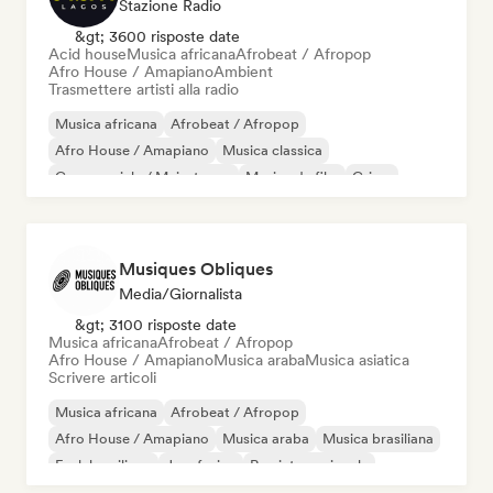
Stazione Radio
&gt; 3600 risposte date
Acid house
Musica africana
Afrobeat / Afropop
Afro House / Amapiano
Ambient
Trasmettere artisti alla radio
Musica africana
Afrobeat / Afropop
Afro House / Amapiano
Musica classica
Commerciale / Mainstream
Musica da film
Grime
Hip-hop
Musiques Obliques
Media/Giornalista
&gt; 3100 risposte date
Musica africana
Afrobeat / Afropop
Afro House / Amapiano
Musica araba
Musica asiatica
Scrivere articoli
Musica africana
Afrobeat / Afropop
Afro House / Amapiano
Musica araba
Musica brasiliana
Funk brasiliano
Jazz fusion
Rap internazionale