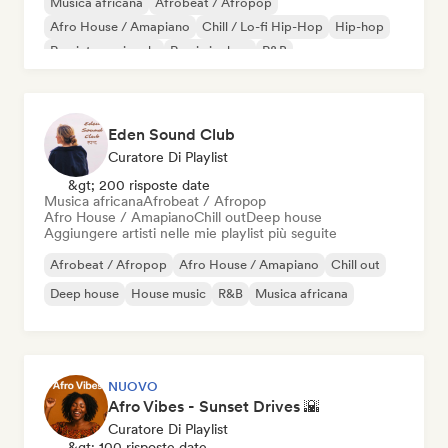
Musica africana
Afrobeat / Afropop
Afro House / Amapiano
Chill / Lo-fi Hip-Hop
Hip-hop
Rap internazionale
Rap in inglese
R&B
Eden Sound Club
Curatore Di Playlist
&gt; 200 risposte date
Musica africana
Afrobeat / Afropop
Afro House / Amapiano
Chill out
Deep house
Aggiungere artisti nelle mie playlist più seguite
Afrobeat / Afropop
Afro House / Amapiano
Chill out
Deep house
House music
R&B
Musica africana
NUOVO
Afro Vibes - Sunset Drives 🌇
Curatore Di Playlist
&gt; 100 risposte date