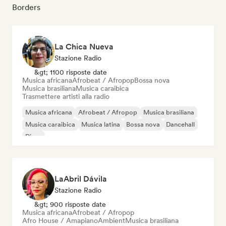
Borders
La Chica Nueva
Stazione Radio
&gt; 1100 risposte date
Musica africana
Afrobeat / Afropop
Bossa nova
Musica brasiliana
Musica caraibica
Trasmettere artisti alla radio
Musica africana
Afrobeat / Afropop
Musica brasiliana
Musica caraibica
Musica latina
Bossa nova
Dancehall
Disco
LaAbril Dávila
Stazione Radio
&gt; 900 risposte date
Musica africana
Afrobeat / Afropop
Afro House / Amapiano
Ambient
Musica brasiliana