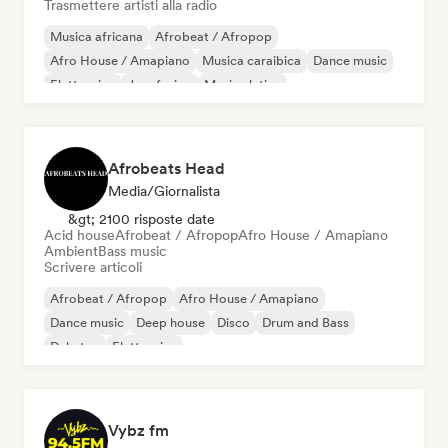
Trasmettere artisti alla radio
Musica africana
Afrobeat / Afropop
Afro House / Amapiano
Musica caraibica
Dance music
Elettronica
Jazz fusion
Musica latina
Afrobeats Head
Media/Giornalista
&gt; 2100 risposte date
Acid house
Afrobeat / Afropop
Afro House / Amapiano
Ambient
Bass music
Scrivere articoli
Afrobeat / Afropop
Afro House / Amapiano
Dance music
Deep house
Disco
Drum and Bass
Dubstep
Elettronica
Vybz fm