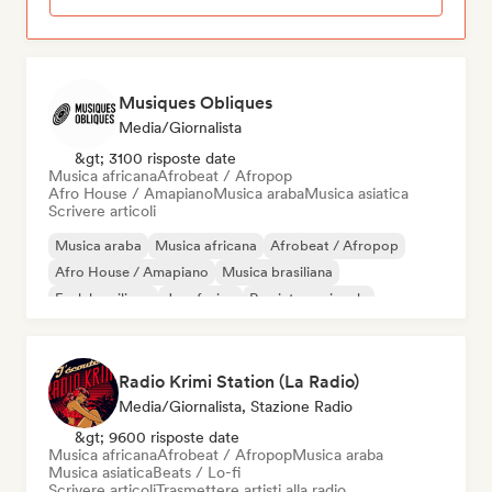
Musiques Obliques
Media/Giornalista
&gt; 3100 risposte date
Musica africana
Afrobeat / Afropop
Afro House / Amapiano
Musica araba
Musica asiatica
Scrivere articoli
Musica araba
Musica africana
Afrobeat / Afropop
Afro House / Amapiano
Musica brasiliana
Funk brasiliano
Jazz fusion
Rap internazionale
Radio Krimi Station (La Radio)
Media/Giornalista, Stazione Radio
&gt; 9600 risposte date
Musica africana
Afrobeat / Afropop
Musica araba
Musica asiatica
Beats / Lo-fi
Scrivere articoli
Trasmettere artisti alla radio