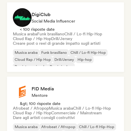
DigiClub
Social Media Influencer
< 100 risposte date
Musica araba
Funk brasiliano
Chill / Lo-fi Hip-Hop
Cloud Rap / Hip Hop
Drill/Jersey
Creare post o reel di grande impatto sugli artisti
Musica araba
Funk brasiliano
Chill / Lo-fi Hip-Hop
Cloud Rap / Hip Hop
Drill/Jersey
Hip-hop
Rap internazionale
Rap in inglese
FID Media
Mentore
&gt; 100 risposte date
Afrobeat / Afropop
Musica araba
Chill / Lo-fi Hip-Hop
Cloud Rap / Hip Hop
Commerciale / Mainstream
Dare agli artisti consigli costruttivi
Musica araba
Afrobeat / Afropop
Chill / Lo-fi Hip-Hop