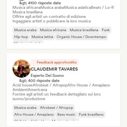
&gt; 4100 risposte date
Musica africana
Musica araba
Musica asiatica
Beats / Lo-fi
Musica brasiliana
Offrire agli artisti un contratto di edizione
Ingaggiare artisti o pubblicare la loro musica
Musica araba
Musica africana
Musica brasiliana
Funk
Hip-hop
Musica latina
Organic House / Downtempo
Musica orientale
Feedback approfondito
CLAUDEMIR TAVARES
Esperto Del Suono
&gt; 400 risposte date
Acid house
Afrobeat / Afropop
Afro House / Amapiano
Ambient
Americana
Fornire agli artisti un feedback dettagliato sul loro
suono/produzione
Musica araba
Afrobeat / Afropop
Afro House / Amapiano
Bass music
Funk brasiliano
Chill / Lo-fi Hip-Hop
Musica classica