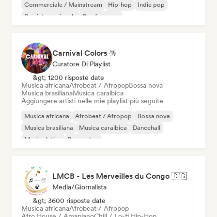
Commerciale / Mainstream
Hip-hop
Indie pop
Rap internazionale
Rap francese
Carnival Colors 🪅
Curatore Di Playlist
&gt; 1200 risposte date
Musica africana
Afrobeat / Afropop
Bossa nova
Musica brasiliana
Musica caraibica
Aggiungere artisti nelle mie playlist più seguite
Musica africana
Afrobeat / Afropop
Bossa nova
Musica brasiliana
Musica caraibica
Dancehall
Musica latina
Reggaeton
LMCB - Les Merveilles du Congo 🇨🇬
Media/Giornalista
&gt; 3600 risposte date
Musica africana
Afrobeat / Afropop
Afro House / Amapiano
Chill / Lo-fi Hip-Hop