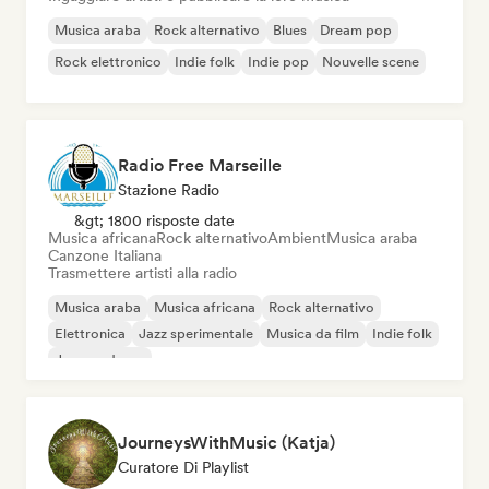
Musica araba
Rock alternativo
Blues
Dream pop
Rock elettronico
Indie folk
Indie pop
Nouvelle scene
Radio Free Marseille
Stazione Radio
&gt; 1800 risposte date
Musica africana
Rock alternativo
Ambient
Musica araba
Canzone Italiana
Trasmettere artisti alla radio
Musica araba
Musica africana
Rock alternativo
Elettronica
Jazz sperimentale
Musica da film
Indie folk
Jazz moderno
JourneysWithMusic (Katja)
Curatore Di Playlist