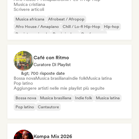
Musica cristiana
Scrivere articoli
Musica africana
Afrobeat / Afropop
Afro House / Amapiano
Chill / Lo-fi Hip-Hop
Hip-hop
Rap internazionale
Rap in inglese
Rap francese
Café con Ritmo
Curatore Di Playlist
&gt; 700 risposte date
Bossa nova
Musica brasiliana
Indie folk
Musica latina
Pop latino
Aggiungere artisti nelle mie playlist più seguite
Bossa nova
Musica brasiliana
Indie folk
Musica latina
Pop latino
Cantautore
Kompa Mix 2026