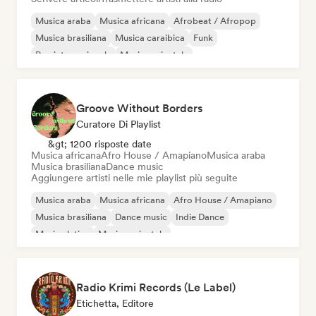
Musica araba
Musica africana
Afrobeat / Afropop
Musica brasiliana
Musica caraibica
Funk
Rap internazionale
Musica orientale
Groove Without Borders
Curatore Di Playlist
&gt; 1200 risposte date
Musica africana
Afro House / Amapiano
Musica araba
Musica brasiliana
Dance music
Aggiungere artisti nelle mie playlist più seguite
Musica araba
Musica africana
Afro House / Amapiano
Musica brasiliana
Dance music
Indie Dance
Musica latina
Musica orientale
Radio Krimi Records (Le Label)
Etichetta, Editore