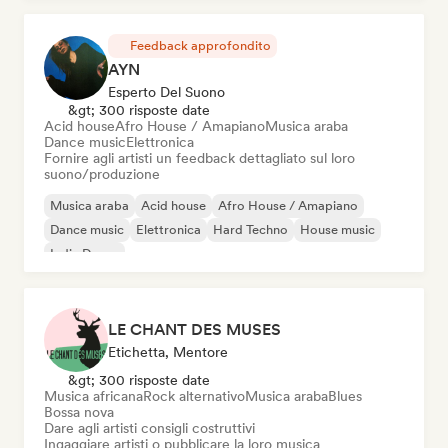
Cloud Rap / Hip Hop
Feedback approfondito
AYN
Esperto Del Suono
&gt; 300 risposte date
Acid house
Afro House / Amapiano
Musica araba
Dance music
Elettronica
Fornire agli artisti un feedback dettagliato sul loro
suono/produzione
Musica araba
Acid house
Afro House / Amapiano
Dance music
Elettronica
Hard Techno
House music
Indie Dance
LE CHANT DES MUSES
Etichetta, Mentore
&gt; 300 risposte date
Musica africana
Rock alternativo
Musica araba
Blues
Bossa nova
Dare agli artisti consigli costruttivi
Ingaggiare artisti o pubblicare la loro musica