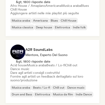
&gt; 1800 risposte date
Afro House / Amapiano
Americana
Musica araba
Blues
Chill House
Aggiungere artisti nelle mie playlist più seguite
Musica araba
Americana
Blues
Chill House
Musica classica
Deep house
Elettronica
Indie folk
A2R SoundLabs
Mentore, Esperto Del Suono
&gt; 1800 risposte date
Acid house
Musica araba
Beats / Lo-fi
Chill out
Dance music
Dare agli artisti consigli costruttivi
Fornire agli artisti un feedback dettagliato sul loro
suono/produzione
Musica araba
Beats / Lo-fi
Chill out
Dance music
Drum and Bass
Elettronica
Musica da film
Indie Dance