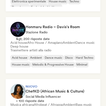
Elettronica sperimentale
House music
Techno
Deep house
Funky / Jackin House
Honmaru Radio – Davis’s Room
Stazione Radio
&gt; 200 risposte date
Acid house
Afro House / Amapiano
Ambient
Dance music
Deep house
Trasmettere artisti alla radio
Acid house
Ambient
Dance music
Disco
Hard Techno
House music
Melodic & Progressive House
Minimal
NUOVO
ChefKD (African Music & Culture)
Social Media Influencer
< 100 risposte date
Musica africana
Afrobeat / Afropop
Ambient
Bass music