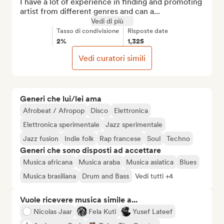
I have a lot of experience in finding and promoting 
artist from different genres and can a...
Vedi di più
Tasso di condivisione
Risposte date
2%
1,325
Vedi curatori simili
Generi che lui/lei ama
Afrobeat / Afropop
Disco
Elettronica
Elettronica sperimentale
Jazz sperimentale
Jazz fusion
Indie folk
Rap francese
Soul
Techno
Generi che sono disposti ad accettare
Musica africana
Musica araba
Musica asiatica
Blues
Musica brasiliana
Drum and Bass
Vedi tutti +4
Vuole ricevere musica simile a...
Nicolas Jaar
Fela Kuti
Yusef Lateef