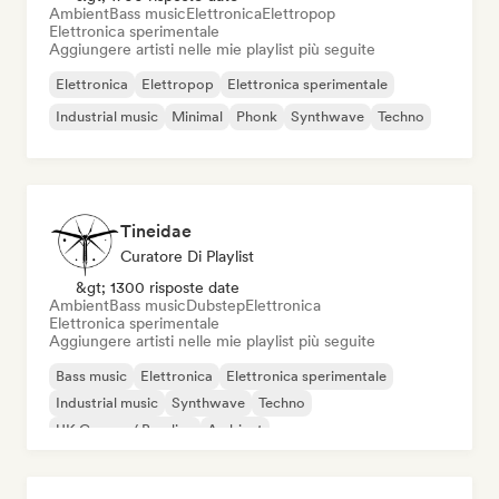
Ambient
Bass music
Elettronica
Elettropop
Elettronica sperimentale
Aggiungere artisti nelle mie playlist più seguite
Elettronica
Elettropop
Elettronica sperimentale
Industrial music
Minimal
Phonk
Synthwave
Techno
Tineidae
Curatore Di Playlist
&gt; 1300 risposte date
Ambient
Bass music
Dubstep
Elettronica
Elettronica sperimentale
Aggiungere artisti nelle mie playlist più seguite
Bass music
Elettronica
Elettronica sperimentale
Industrial music
Synthwave
Techno
UK Garage / Bassline
Ambient