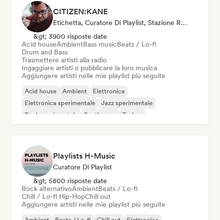
CITIZEN:KANE
Etichetta, Curatore Di Playlist, Stazione Radio
&gt; 3900 risposte date
Acid house
Ambient
Bass music
Beats / Lo-fi
Drum and Bass
Trasmettere artisti alla radio
Ingaggiare artisti o pubblicare la loro musica
Aggiungere artisti nelle mie playlist più seguite
Acid house
Ambient
Elettronica
Elettronica sperimentale
Jazz sperimentale
Rock sperimentale
Synthwave
Techno
Playlists H-Music
Curatore Di Playlist
&gt; 5800 risposte date
Rock alternativo
Ambient
Beats / Lo-fi
Chill / Lo-fi Hip-Hop
Chill out
Aggiungere artisti nelle mie playlist più seguite
Ambient
Beats / Lo-fi
Chill out
Elettronica