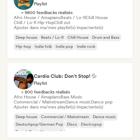
Playlist
> 9800 feedbacks réalisés
Afro House / Amapiano
Beats / Lo-fi
Chill House
Chill / Lo-fi Hip-Hop
Chill out
Ajouter dans ma/mes playlist(s) impactante(s)
Deep house
Beats / Lo-fi
Chill House
Drum and Bass
Hip-hop
Indie folk
Indie pop
Indie rock
Cardio Club: Don't Stop! 💦
Playlist
> 800 feedbacks réalisés
Afro House / Amapiano
Bass Music
Commercial / Mainstream
Dance music
Dance pop
Ajouter dans ma/mes playlist(s) impactante(s)
Deep house
Commercial / Mainstream
Dance music
Deutschpop/German Pop
Disco
Electropop
French Pop
House music