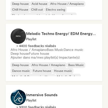
Deep house
Acid house
Afro House / Amapiano
Chill House
Chill out
Electro swing
Electronique expérimental
House française
Melodic Techno Energy/ EDM Energy/Techno Masters
Playlist
> 4400 feedbacks réalisés
Afro House / Amapiano
Bass Music
Dance music
Deep house
Future house
Ajouter dans ma/mes playlist(s) impactante(s)
Deep house
Afro House / Amapiano
Bass Music
Dance music
Future house
House music
Melodic & Progressive House
Melodic Techno
Inmersive Sounds
Playlist
> 9300 feedbacks réalisés