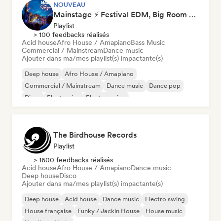
NOUVEAU
Mainstage ⚡ Festival EDM, Big Room & House Anthems
Playlist
> 100 feedbacks réalisés
Acid house
Afro House / Amapiano
Bass Music
Commercial / Mainstream
Dance music
Ajouter dans ma/mes playlist(s) impactante(s)
Deep house
Afro House / Amapiano
Commercial / Mainstream
Dance music
Dance pop
Disco
Electronica
Electro swing
The Birdhouse Records
Playlist
> 1600 feedbacks réalisés
Acid house
Afro House / Amapiano
Dance music
Deep house
Disco
Ajouter dans ma/mes playlist(s) impactante(s)
Deep house
Acid house
Dance music
Electro swing
House française
Funky / Jackin House
House music