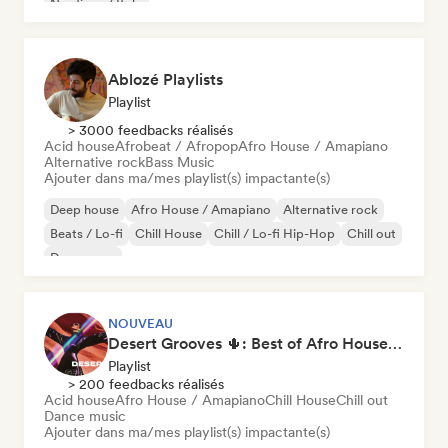
Nu-disco / Italo
Ablozé Playlists
Playlist
> 3000 feedbacks réalisés
Acid house
Afrobeat / Afropop
Afro House / Amapiano
Alternative rock
Bass Music
Ajouter dans ma/mes playlist(s) impactante(s)
Deep house
Afro House / Amapiano
Alternative rock
Beats / Lo-fi
Chill House
Chill / Lo-fi Hip-Hop
Chill out
Dream pop
NOUVEAU
Desert Grooves 🌵: Best of Afro House, Organic & Melodic
Playlist
> 200 feedbacks réalisés
Acid house
Afro House / Amapiano
Chill House
Chill out
Dance music
Ajouter dans ma/mes playlist(s) impactante(s)