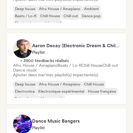
Deep house
Afro House / Amapiano
Ambient
Beats / Lo-fi
Chill House
Chill out
Dance pop
Electronique expérimental
Aaron Decay (Electronic Dream & Chill Electronic Dream playlists)
Playlist
> 3900 feedbacks réalisés
Afro House / Amapiano
Beats / Lo-fi
Chill House
Chill out
Dance music
Ajouter dans ma/mes playlist(s) impactante(s)
Deep house
Afro House / Amapiano
Chill House
Electronica
Electronique expérimental
House française
Future house
House music
Dance Music Bangers
Playlist