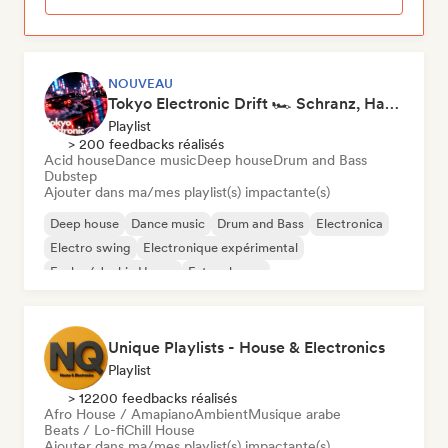
NOUVEAU
Tokyo Electronic Drift 🏎️ Schranz, Hard Techno & Anime EDM
Playlist
> 200 feedbacks réalisés
Acid house
Dance music
Deep house
Drum and Bass
Dubstep
Ajouter dans ma/mes playlist(s) impactante(s)
Deep house
Dance music
Drum and Bass
Electronica
Electro swing
Electronique expérimental
Funky / Jackin House
Future house
Unique Playlists - House & Electronics
Playlist
> 12200 feedbacks réalisés
Afro House / Amapiano
Ambient
Musique arabe
Beats / Lo-fi
Chill House
Ajouter dans ma/mes playlist(s) impactante(s)