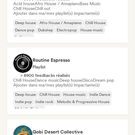
Acid house
Afro House / Amapiano
Bass Music
Chill House
Chill out
Ajouter dans ma/mes playlist(s) impactante(s)
Deep house
Afro House / Amapiano
Chill House
Dance pop
Dubstep
Electropop
House music
Indie pop
Routine Espresso
Playlist
> 8900 feedbacks réalisés
Chill House
Dance music
Deep house
Disco
Dream pop
Ajouter dans ma/mes playlist(s) impactante(s)
Deep house
Chill House
House music
Indie Dance
Indie pop
Indie rock
Melodic & Progressive House
Melodic Techno
Gobi Desert Collective