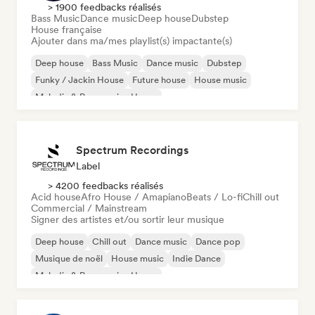
> 1900 feedbacks réalisés
Bass Music
Dance music
Deep house
Dubstep
House française
Ajouter dans ma/mes playlist(s) impactante(s)
Deep house
Bass Music
Dance music
Dubstep
Funky / Jackin House
Future house
House music
Melodic & Progressive House
Spectrum Recordings
Label
> 4200 feedbacks réalisés
Acid house
Afro House / Amapiano
Beats / Lo-fi
Chill out
Commercial / Mainstream
Signer des artistes et/ou sortir leur musique
Deep house
Chill out
Dance music
Dance pop
Musique de noël
House music
Indie Dance
Melodic & Progressive House