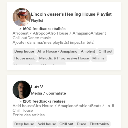
Lincoln Jesser's Healing House Playlist
Playlist
> 1600 feedbacks réalisés
Afrobeat / Afropop
Afro House / Amapiano
Ambient
Chill out
Dance music
Ajouter dans ma/mes playlist(s) impactante(s)
Deep house
Afro House / Amapiano
Ambient
Chill out
House music
Melodic & Progressive House
Minimal
Organic House / Downtempo
Luis V
Média / Journaliste
> 1200 feedbacks réalisés
Acid house
Afro House / Amapiano
Ambient
Beats / Lo-fi
Chill House
Écrire des articles
Deep house
Acid house
Chill out
Disco
Electronica