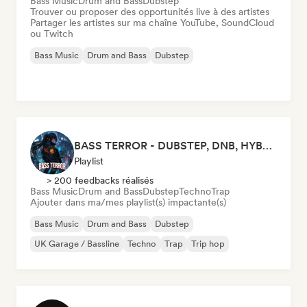
Bass Music
Drum and Bass
Dubstep
Trouver ou proposer des opportunités live à des artistes
Partager les artistes sur ma chaîne YouTube, SoundCloud
ou Twitch
Bass Music
Drum and Bass
Dubstep
BASS TERROR - DUBSTEP, DNB, HYBRID TRAP, ROCKTRONIC FOR WORKOUT AND GAMING
Playlist
> 200 feedbacks réalisés
Bass Music
Drum and Bass
Dubstep
Techno
Trap
Ajouter dans ma/mes playlist(s) impactante(s)
Bass Music
Drum and Bass
Dubstep
UK Garage / Bassline
Techno
Trap
Trip hop