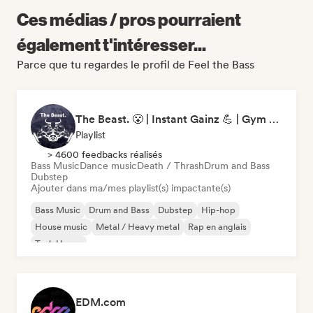
Ces médias / pros pourraient
également t'intéresser...
Parce que tu regardes le profil de Feel the Bass
The Beast. 😤 | Instant Gainz 💪 | Gym Workout & Motivation Music 🏋️
Playlist
> 4600 feedbacks réalisés
Bass Music
Dance music
Death / Thrash
Drum and Bass
Dubstep
Ajouter dans ma/mes playlist(s) impactante(s)
Bass Music
Drum and Bass
Dubstep
Hip-hop
House music
Metal / Heavy metal
Rap en anglais
Tech House
EDM.com