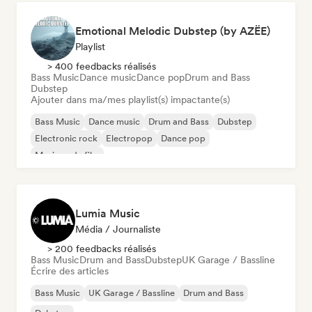
Emotional Melodic Dubstep (by AZËE)
Playlist
> 400 feedbacks réalisés
Bass Music
Dance music
Dance pop
Drum and Bass
Dubstep
Ajouter dans ma/mes playlist(s) impactante(s)
Bass Music
Dance music
Drum and Bass
Dubstep
Electronic rock
Electropop
Dance pop
Musique de film
Lumia Music
Média / Journaliste
> 200 feedbacks réalisés
Bass Music
Drum and Bass
Dubstep
UK Garage / Bassline
Écrire des articles
Bass Music
UK Garage / Bassline
Drum and Bass