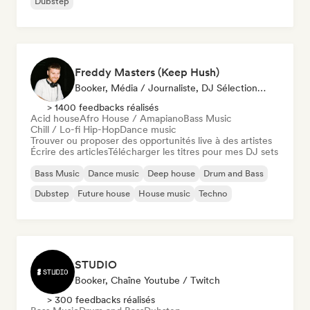
Dubstep
Freddy Masters (Keep Hush)
Booker, Média / Journaliste, DJ Sélectionné·e
> 1400 feedbacks réalisés
Acid house
Afro House / Amapiano
Bass Music
Chill / Lo-fi Hip-Hop
Dance music
Trouver ou proposer des opportunités live à des artistes
Écrire des articles
Télécharger les titres pour mes DJ sets
Bass Music
Dance music
Deep house
Drum and Bass
Dubstep
Future house
House music
Techno
STUDIO
Booker, Chaîne Youtube / Twitch
> 300 feedbacks réalisés