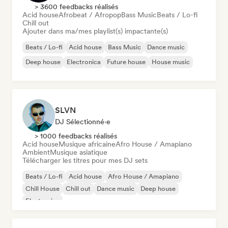
> 3600 feedbacks réalisés
Acid house
Afrobeat / Afropop
Bass Music
Beats / Lo-fi
Chill out
Ajouter dans ma/mes playlist(s) impactante(s)
Beats / Lo-fi
Acid house
Bass Music
Dance music
Deep house
Electronica
Future house
House music
SLVN
DJ Sélectionné·e
> 1000 feedbacks réalisés
Acid house
Musique africaine
Afro House / Amapiano
Ambient
Musique asiatique
Télécharger les titres pour mes DJ sets
Beats / Lo-fi
Acid house
Afro House / Amapiano
Chill House
Chill out
Dance music
Deep house
Electronica