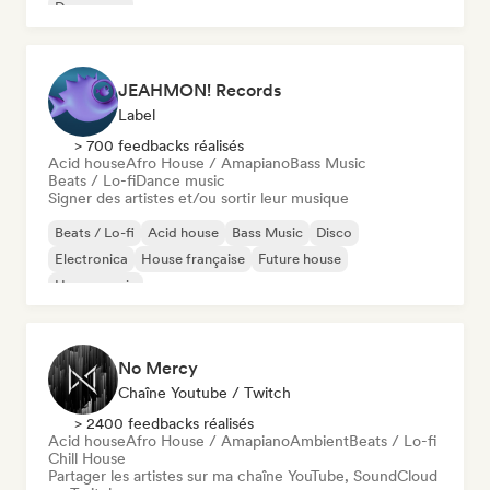
Dream pop
JEAHMON! Records
Label
> 700 feedbacks réalisés
Acid house
Afro House / Amapiano
Bass Music
Beats / Lo-fi
Dance music
Signer des artistes et/ou sortir leur musique
Beats / Lo-fi
Acid house
Bass Music
Disco
Electronica
House française
Future house
House music
No Mercy
Chaîne Youtube / Twitch
> 2400 feedbacks réalisés
Acid house
Afro House / Amapiano
Ambient
Beats / Lo-fi
Chill House
Partager les artistes sur ma chaîne YouTube, SoundCloud