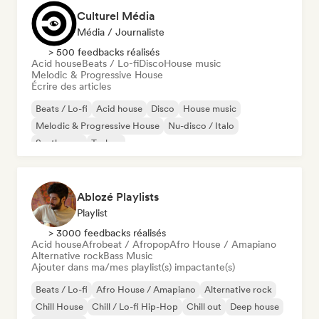
Culturel Média
Média / Journaliste
> 500 feedbacks réalisés
Acid house
Beats / Lo-fi
Disco
House music
Melodic & Progressive House
Écrire des articles
Beats / Lo-fi
Acid house
Disco
House music
Melodic & Progressive House
Nu-disco / Italo
Synthwave
Techno
Ablozé Playlists
Playlist
> 3000 feedbacks réalisés
Acid house
Afrobeat / Afropop
Afro House / Amapiano
Alternative rock
Bass Music
Ajouter dans ma/mes playlist(s) impactante(s)
Beats / Lo-fi
Afro House / Amapiano
Alternative rock
Chill House
Chill / Lo-fi Hip-Hop
Chill out
Deep house