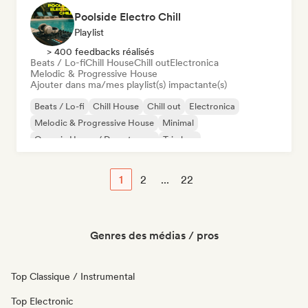
Poolside Electro Chill
Playlist
> 400 feedbacks réalisés
Beats / Lo-fi
Chill House
Chill out
Electronica
Melodic & Progressive House
Ajouter dans ma/mes playlist(s) impactante(s)
Beats / Lo-fi
Chill House
Chill out
Electronica
Melodic & Progressive House
Minimal
Organic House / Downtempo
Trip hop
1
2
...
22
Genres des médias / pros
Top Classique / Instrumental
Top Electronic