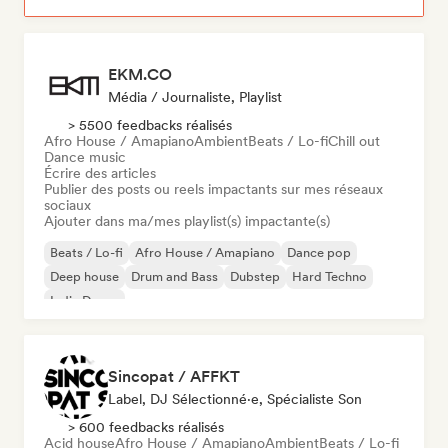
EKM.CO
Média / Journaliste, Playlist
> 5500 feedbacks réalisés
Afro House / Amapiano
Ambient
Beats / Lo-fi
Chill out
Dance music
Écrire des articles
Publier des posts ou reels impactants sur mes réseaux
sociaux
Ajouter dans ma/mes playlist(s) impactante(s)
Beats / Lo-fi
Afro House / Amapiano
Dance pop
Deep house
Drum and Bass
Dubstep
Hard Techno
Indie Dance
Sincopat / AFFKT
Label, DJ Sélectionné·e, Spécialiste Son
> 600 feedbacks réalisés
Acid house
Afro House / Amapiano
Ambient
Beats / Lo-fi