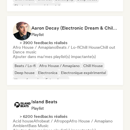
Electronique expérimental
Aaron Decay (Electronic Dream & Chill Electronic Dream playlists)
Playlist
> 3900 feedbacks réalisés
Afro House / Amapiano
Beats / Lo-fi
Chill House
Chill out
Dance music
Ajouter dans ma/mes playlist(s) impactante(s)
Beats / Lo-fi
Afro House / Amapiano
Chill House
Deep house
Electronica
Electronique expérimental
House française
Future house
Island Beats
Playlist
> 6200 feedbacks réalisés
Acid house
Afrobeat / Afropop
Afro House / Amapiano
Ambient
Bass Music