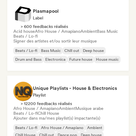
Plasmapool
Label
> 600 feedbacks réalisés
Acid house
Afro House / Amapiano
Ambient
Bass Music
Beats / Lo-fi
Signer des artistes et/ou sortir leur musique
Beats / Lo-fi
Bass Music
Chill out
Deep house
Drum and Bass
Electronica
Future house
House music
Unique Playlists - House & Electronics
Playlist
> 12200 feedbacks réalisés
Afro House / Amapiano
Ambient
Musique arabe
Beats / Lo-fi
Chill House
Ajouter dans ma/mes playlist(s) impactante(s)
Beats / Lo-fi
Afro House / Amapiano
Ambient
Chill House
Chill out
Dance pop
Deep house