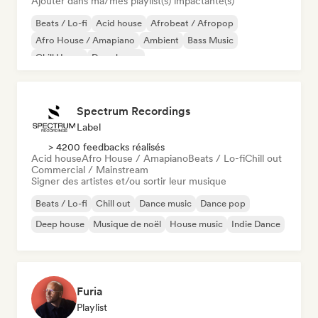
Ajouter dans ma/mes playlist(s) impactante(s)
Beats / Lo-fi
Acid house
Afrobeat / Afropop
Afro House / Amapiano
Ambient
Bass Music
Chill House
Deep house
Spectrum Recordings
Label
> 4200 feedbacks réalisés
Acid house
Afro House / Amapiano
Beats / Lo-fi
Chill out
Commercial / Mainstream
Signer des artistes et/ou sortir leur musique
Beats / Lo-fi
Chill out
Dance music
Dance pop
Deep house
Musique de noël
House music
Indie Dance
Furia
Playlist