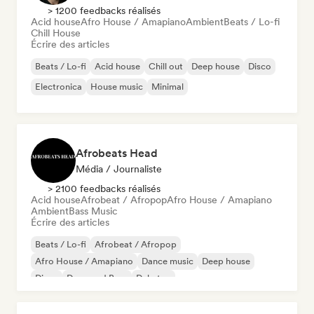
> 1200 feedbacks réalisés
Acid house
Afro House / Amapiano
Ambient
Beats / Lo-fi
Chill House
Écrire des articles
Beats / Lo-fi
Acid house
Chill out
Deep house
Disco
Electronica
House music
Minimal
Afrobeats Head
Média / Journaliste
> 2100 feedbacks réalisés
Acid house
Afrobeat / Afropop
Afro House / Amapiano
Ambient
Bass Music
Écrire des articles
Beats / Lo-fi
Afrobeat / Afropop
Afro House / Amapiano
Dance music
Deep house
Disco
Drum and Bass
Dubstep