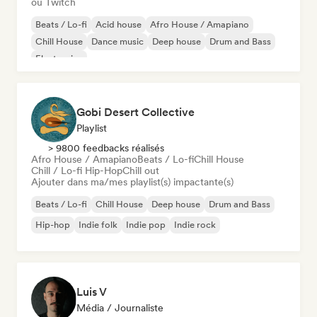
ou Twitch
Beats / Lo-fi
Acid house
Afro House / Amapiano
Chill House
Dance music
Deep house
Drum and Bass
Electronica
Gobi Desert Collective
Playlist
> 9800 feedbacks réalisés
Afro House / Amapiano
Beats / Lo-fi
Chill House
Chill / Lo-fi Hip-Hop
Chill out
Ajouter dans ma/mes playlist(s) impactante(s)
Beats / Lo-fi
Chill House
Deep house
Drum and Bass
Hip-hop
Indie folk
Indie pop
Indie rock
Luis V
Média / Journaliste