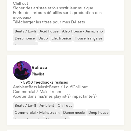
Chill out
Signer des artistes et/ou sortir leur musique
Ecrire des retours détaillés sur la production des
morceaux
Télécharger les titres pour mes DJ sets
Beats / Lo-fi
Acid house
Afro House / Amapiano
Deep house
Disco
Electronica
House française
House music
Rolipso
Playlist
> 5900 feedbacks réalisés
Ambient
Bass Music
Beats / Lo-fi
Chill out
Commercial / Mainstream
Ajouter dans ma/mes playlist(s) impactante(s)
Beats / Lo-fi
Ambient
Chill out
Commercial / Mainstream
Dance music
Deep house
House française
House music