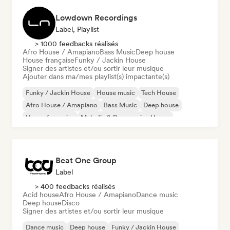
Lowdown Recordings
Label, Playlist
> 1000 feedbacks réalisés
Afro House / Amapiano
Bass Music
Deep house
House française
Funky / Jackin House
Signer des artistes et/ou sortir leur musique
Ajouter dans ma/mes playlist(s) impactante(s)
Funky / Jackin House
House music
Tech House
Afro House / Amapiano
Bass Music
Deep house
House française
Melodic & Progressive House
Beat One Group
Label
> 400 feedbacks réalisés
Acid house
Afro House / Amapiano
Dance music
Deep house
Disco
Signer des artistes et/ou sortir leur musique
Dance music
Deep house
Funky / Jackin House