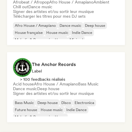
Afrobeat / Afropop
Afro House / Amapiano
Ambient
Chill out
Dance music
Signer des artistes et/ou sortir leur musique
Télécharger les titres pour mes DJ sets
Afro House / Amapiano
Dance music
Deep house
House française
House music
Indie Dance
Melodic & Progressive House
Minimal
The Anchor Records
Label
> 100 feedbacks réalisés
Acid house
Afro House / Amapiano
Bass Music
Dance music
Deep house
Signer des artistes et/ou sortir leur musique
Bass Music
Deep house
Disco
Electronica
Future house
House music
Indie Dance
Melodic & Progressive House