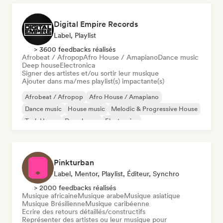
Digital Empire Records
Label, Playlist
> 3600 feedbacks réalisés
Afrobeat / Afropop
Afro House / Amapiano
Dance music
Deep house
Electronica
Signer des artistes et/ou sortir leur musique
Ajouter dans ma/mes playlist(s) impactante(s)
Afrobeat / Afropop
Afro House / Amapiano
Dance music
House music
Melodic & Progressive House
Tech House
Deep house
Electronica
Pinkturban
Label, Mentor, Playlist, Éditeur, Synchro
> 2000 feedbacks réalisés
Musique africaine
Musique arabe
Musique asiatique
Musique Brésilienne
Musique caribéenne
Ecrire des retours détaillés/constructifs
Représenter des artistes ou leur musique pour