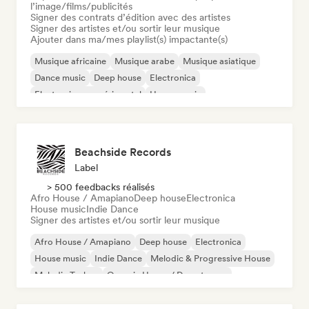
l’image/films/publicités
Signer des contrats d’édition avec des artistes
Signer des artistes et/ou sortir leur musique
Ajouter dans ma/mes playlist(s) impactante(s)
Musique africaine
Musique arabe
Musique asiatique
Dance music
Deep house
Electronica
Electronique expérimental
House music
Beachside Records
Label
> 500 feedbacks réalisés
Afro House / Amapiano
Deep house
Electronica
House music
Indie Dance
Signer des artistes et/ou sortir leur musique
Afro House / Amapiano
Deep house
Electronica
House music
Indie Dance
Melodic & Progressive House
Melodic Techno
Organic House / Downtempo