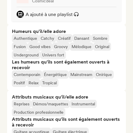
Cosmicdeal
A ajouté à une playlist
Humeurs qu’il/elle adore
Authentique
Catchy
Créatif
Dansant
Sombre
Fusion
Good vibes
Groovy
Mélodique
Original
Underground
Univers fort
Les humeurs qu’ils sont également ouverts à
recevoir
Contemporain
Énergétique
Mainstream
Onirique
Positif
Relax
Tropical
Attributs musicaux qu’il/elle adore
Reprises
Démos/maquettes
Instrumental
Production professionnelle
Attributs musicaux qu’ils sont également ouverts
à recevoir
Guitare acoustique
Guitare électrique