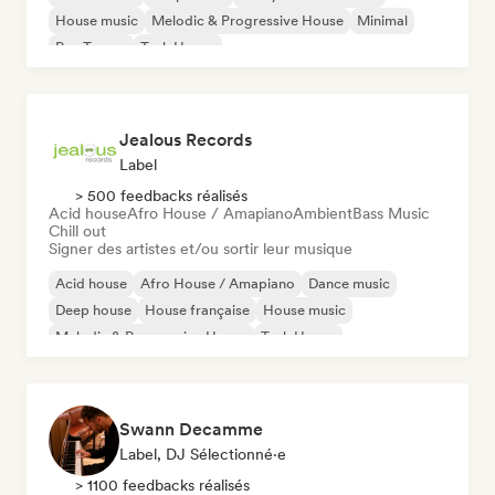
House music
Melodic & Progressive House
Minimal
Psy-Trance
Tech House
Jealous Records
Label
> 500 feedbacks réalisés
Acid house
Afro House / Amapiano
Ambient
Bass Music
Chill out
Signer des artistes et/ou sortir leur musique
Acid house
Afro House / Amapiano
Dance music
Deep house
House française
House music
Melodic & Progressive House
Tech House
Swann Decamme
Label, DJ Sélectionné·e
> 1100 feedbacks réalisés