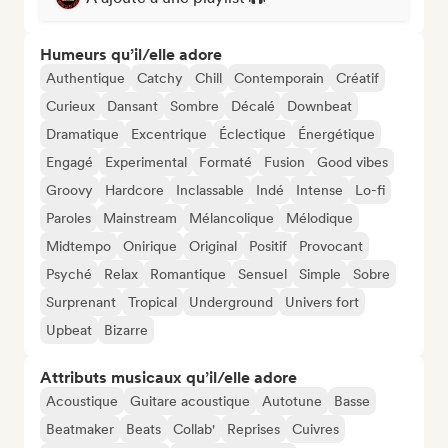
Humeurs qu’il/elle adore
Authentique
Catchy
Chill
Contemporain
Créatif
Curieux
Dansant
Sombre
Décalé
Downbeat
Dramatique
Excentrique
Éclectique
Énergétique
Engagé
Experimental
Formaté
Fusion
Good vibes
Groovy
Hardcore
Inclassable
Indé
Intense
Lo-fi
Paroles
Mainstream
Mélancolique
Mélodique
Midtempo
Onirique
Original
Positif
Provocant
Psyché
Relax
Romantique
Sensuel
Simple
Sobre
Surprenant
Tropical
Underground
Univers fort
Upbeat
Bizarre
Attributs musicaux qu’il/elle adore
Acoustique
Guitare acoustique
Autotune
Basse
Beatmaker
Beats
Collab'
Reprises
Cuivres