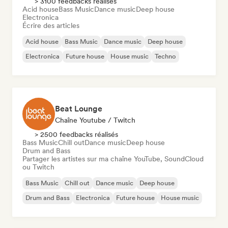
> 3100 feedbacks réalisés
Acid house
Bass Music
Dance music
Deep house
Electronica
Écrire des articles
Acid house
Bass Music
Dance music
Deep house
Electronica
Future house
House music
Techno
Beat Lounge
Chaîne Youtube / Twitch
> 2500 feedbacks réalisés
Bass Music
Chill out
Dance music
Deep house
Drum and Bass
Partager les artistes sur ma chaîne YouTube, SoundCloud
ou Twitch
Bass Music
Chill out
Dance music
Deep house
Drum and Bass
Electronica
Future house
House music