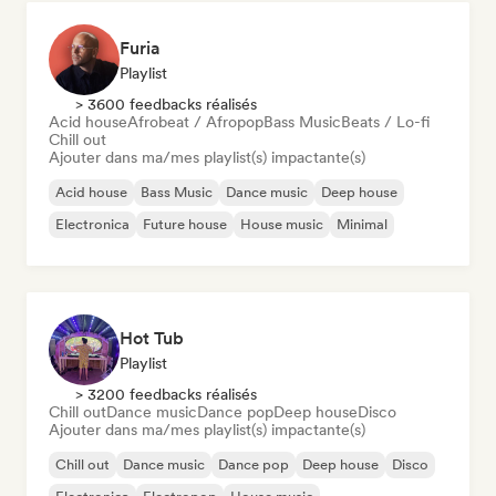
Furia
Playlist
> 3600 feedbacks réalisés
Acid house
Afrobeat / Afropop
Bass Music
Beats / Lo-fi
Chill out
Ajouter dans ma/mes playlist(s) impactante(s)
Acid house
Bass Music
Dance music
Deep house
Electronica
Future house
House music
Minimal
Hot Tub
Playlist
> 3200 feedbacks réalisés
Chill out
Dance music
Dance pop
Deep house
Disco
Ajouter dans ma/mes playlist(s) impactante(s)
Chill out
Dance music
Dance pop
Deep house
Disco