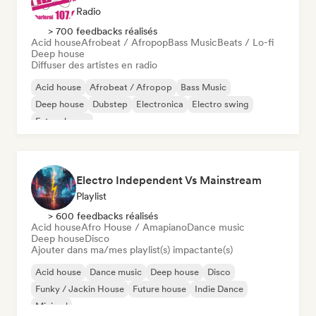
Radio
> 700 feedbacks réalisés
Acid house
Afrobeat / Afropop
Bass Music
Beats / Lo-fi
Deep house
Diffuser des artistes en radio
Acid house
Afrobeat / Afropop
Bass Music
Deep house
Dubstep
Electronica
Electro swing
Future house
Electro Independent Vs Mainstream
Playlist
> 600 feedbacks réalisés
Acid house
Afro House / Amapiano
Dance music
Deep house
Disco
Ajouter dans ma/mes playlist(s) impactante(s)
Acid house
Dance music
Deep house
Disco
Funky / Jackin House
Future house
Indie Dance
Minimal