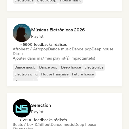
Electronica
Electropop
House music
Músicas Eletrônicas 2026
Playlist
> 5900 feedbacks réalisés
Afrobeat / Afropop
Dance music
Dance pop
Deep house
Disco
Ajouter dans ma/mes playlist(s) impactante(s)
Dance music
Dance pop
Deep house
Electronica
Electro swing
House française
Future house
House music
Selection
Playlist
> 2200 feedbacks réalisés
Beats / Lo-fi
Chill out
Dance music
Deep house