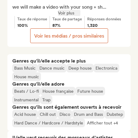
we will make a video with your song + sh...
Voir plus
Taux de réponse
Taux de partage
Réponses données
100%
87%
1,320
Voir les médias / pros similaires
Genres qu’il/elle accepte le plus
Bass Music
Dance music
Deep house
Electronica
House music
Genres qu’il/elle adore
Beats / Lo-fi
House française
Future house
Instrumental
Trap
Genres qu'ils sont également ouverts à recevoir
Acid house
Chill out
Disco
Drum and Bass
Dubstep
Hard Dance / Hardcore / Hardstyle
Afficher tout +4
Il/elle veut recevoir des morceaux d’artistes