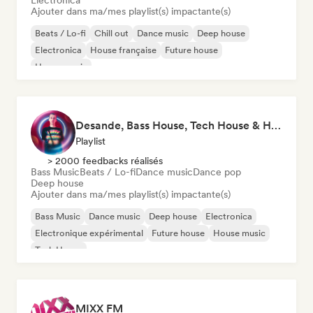
Electronica
Ajouter dans ma/mes playlist(s) impactante(s)
Beats / Lo-fi
Chill out
Dance music
Deep house
Electronica
House française
Future house
House music
Desande, Bass House, Tech House & House 2021
Playlist
> 2000 feedbacks réalisés
Bass Music
Beats / Lo-fi
Dance music
Dance pop
Deep house
Ajouter dans ma/mes playlist(s) impactante(s)
Bass Music
Dance music
Deep house
Electronica
Electronique expérimental
Future house
House music
Tech House
MIXX FM