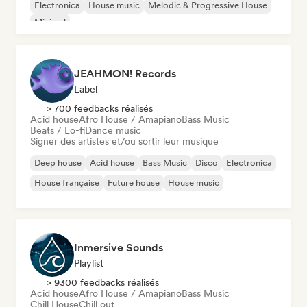
Electronica
House music
Melodic & Progressive House
Minimal
JEAHMON! Records
Label
> 700 feedbacks réalisés
Acid house
Afro House / Amapiano
Bass Music
Beats / Lo-fi
Dance music
Signer des artistes et/ou sortir leur musique
Deep house
Acid house
Bass Music
Disco
Electronica
House française
Future house
House music
Inmersive Sounds
Playlist
> 9300 feedbacks réalisés
Acid house
Afro House / Amapiano
Bass Music
Chill House
Chill out