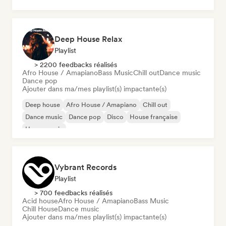
Melodic & Progressive House
Deep House Relax
Playlist
> 2200 feedbacks réalisés
Afro House / Amapiano
Bass Music
Chill out
Dance music
Dance pop
Ajouter dans ma/mes playlist(s) impactante(s)
Deep house
Afro House / Amapiano
Chill out
Dance music
Dance pop
Disco
House française
House music
Vybrant Records
Playlist
> 700 feedbacks réalisés
Acid house
Afro House / Amapiano
Bass Music
Chill House
Dance music
Ajouter dans ma/mes playlist(s) impactante(s)