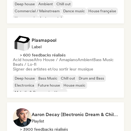
Deep house
Ambient
Chill out
Commercial / Mainstream
Dance music
House française
House music
Instrumental
Plasmapool
Label
> 600 feedbacks réalisés
Acid house
Afro House / Amapiano
Ambient
Bass Music
Beats / Lo-fi
Signer des artistes et/ou sortir leur musique
Deep house
Bass Music
Chill out
Drum and Bass
Electronica
Future house
House music
Melodic & Progressive House
Aaron Decay (Electronic Dream & Chill Electronic Dream playlists)
Playlist
> 3900 feedbacks réalisés