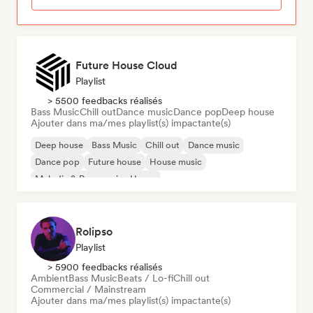
Future House Cloud
Playlist
> 5500 feedbacks réalisés
Bass Music
Chill out
Dance music
Dance pop
Deep house
Ajouter dans ma/mes playlist(s) impactante(s)
Deep house
Bass Music
Chill out
Dance music
Dance pop
Future house
House music
Melodic & Progressive House
Rolipso
Playlist
> 5900 feedbacks réalisés
Ambient
Bass Music
Beats / Lo-fi
Chill out
Commercial / Mainstream
Ajouter dans ma/mes playlist(s) impactante(s)