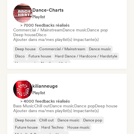
Dance-Charts
Playlist
> 7000 feedbacks réalisés
Commercial / Mainstream
Dance music
Dance pop
Deep house
Disco
Ajouter dans ma/mes playlist(s) impactante(s)
Deep house
Commercial / Mainstream
Dance music
Disco
Future house
Hard Dance / Hardcore / Hardstyle
House music
Nu-disco / Italo
kilianneuge
Playlist
> 4000 feedbacks réalisés
Bass Music
Chill out
Dance music
Dance pop
Deep house
Ajouter dans ma/mes playlist(s) impactante(s)
Deep house
Chill out
Dance music
Dance pop
Future house
Hard Techno
House music