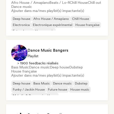
Afro House / Amapiano
Beats / Lo-fi
Chill House
Chill out
Dance music
Ajouter dans ma/mes playlist(s) impactante(s)
Deep house
Afro House / Amapiano
Chill House
Electronica
Electronique expérimental
House française
Future house
House music
Dance Music Bangers
Playlist
> 1900 feedbacks réalisés
Bass Music
Dance music
Deep house
Dubstep
House française
Ajouter dans ma/mes playlist(s) impactante(s)
Deep house
Bass Music
Dance music
Dubstep
Funky / Jackin House
Future house
House music
Melodic & Progressive House