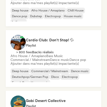
Ajouter dans ma/mes playlist(s) impactante(s)
Deep house
Afro House / Amapiano
Chill House
Dance pop
Dubstep
Electropop
House music
Indie pop
Cardio Club: Don't Stop! 💦
Playlist
> 800 feedbacks réalisés
Afro House / Amapiano
Bass Music
Commercial / Mainstream
Dance music
Dance pop
Ajouter dans ma/mes playlist(s) impactante(s)
Deep house
Commercial / Mainstream
Dance music
Deutschpop/German Pop
Disco
Electropop
French Pop
House music
Gobi Desert Collective
Playlist