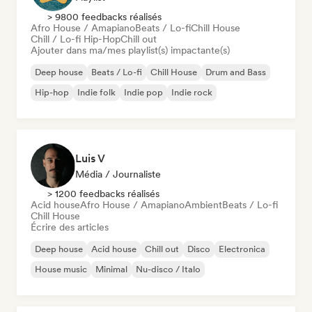
> 9800 feedbacks réalisés
Afro House / Amapiano
Beats / Lo-fi
Chill House
Chill / Lo-fi Hip-Hop
Chill out
Ajouter dans ma/mes playlist(s) impactante(s)
Deep house
Beats / Lo-fi
Chill House
Drum and Bass
Hip-hop
Indie folk
Indie pop
Indie rock
Luis V
Média / Journaliste
> 1200 feedbacks réalisés
Acid house
Afro House / Amapiano
Ambient
Beats / Lo-fi
Chill House
Écrire des articles
Deep house
Acid house
Chill out
Disco
Electronica
House music
Minimal
Nu-disco / Italo