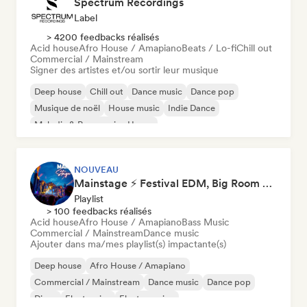
Spectrum Recordings
Label
> 4200 feedbacks réalisés
Acid house
Afro House / Amapiano
Beats / Lo-fi
Chill out
Commercial / Mainstream
Signer des artistes et/ou sortir leur musique
Deep house
Chill out
Dance music
Dance pop
Musique de noël
House music
Indie Dance
Melodic & Progressive House
NOUVEAU
Mainstage ⚡ Festival EDM, Big Room & House Anthems
Playlist
> 100 feedbacks réalisés
Acid house
Afro House / Amapiano
Bass Music
Commercial / Mainstream
Dance music
Ajouter dans ma/mes playlist(s) impactante(s)
Deep house
Afro House / Amapiano
Commercial / Mainstream
Dance music
Dance pop
Disco
Electronica
Electro swing