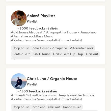
Ablozé Playlists
Playlist
> 3000 feedbacks réalisés
Acid house
Afrobeat / Afropop
Afro House / Amapiano
Alternative rock
Bass Music
Ajouter dans ma/mes playlist(s) impactante(s)
Deep house
Afro House / Amapiano
Alternative rock
Beats / Lo-fi
Chill House
Chill / Lo-fi Hip-Hop
Chill out
Dream pop
Chris Luno / Organic House
Playlist
> 4800 feedbacks réalisés
Ambient
Chill out
Dance music
Deep house
Electronica
Ajouter dans ma/mes playlist(s) impactante(s)
Deep house
Ambient
Chill out
Dance music