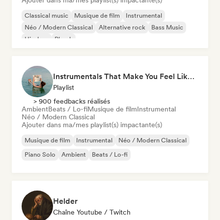
Ajouter dans ma/mes playlist(s) impactante(s)
Classical music
Musique de film
Instrumental
Néo / Modern Classical
Alternative rock
Bass Music
Hip-hop
Phonk
Instrumentals That Make You Feel Like Floating
Playlist
> 900 feedbacks réalisés
Ambient
Beats / Lo-fi
Musique de film
Instrumental
Néo / Modern Classical
Ajouter dans ma/mes playlist(s) impactante(s)
Musique de film
Instrumental
Néo / Modern Classical
Piano Solo
Ambient
Beats / Lo-fi
Helder
Chaîne Youtube / Twitch