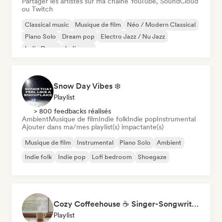
Partager les artistes sur ma chaîne YouTube, SoundCloud
ou Twitch
Classical music
Musique de film
Néo / Modern Classical
Piano Solo
Dream pop
Electro Jazz / Nu Jazz
Indie Dance
Indie pop
Snow Day Vibes ❄️
Playlist
> 800 feedbacks réalisés
Ambient
Musique de film
Indie folk
Indie pop
Instrumental
Ajouter dans ma/mes playlist(s) impactante(s)
Musique de film
Instrumental
Piano Solo
Ambient
Indie folk
Indie pop
Lofi bedroom
Shoegaze
Cozy Coffeehouse ☕ Singer-Songwriter, Indie Folk & Acoustic
Playlist