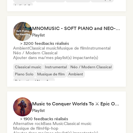
Indie folk
MNOMUSIC - SOFT PIANO and NEO-CLASSICAL
Playlist
> 3200 feedbacks réalisés
Ambient
Classical music
Musique de film
Instrumental
Néo / Modern Classical
Ajouter dans ma/mes playlist(s) impactante(s)
Classical music
Instrumental
Néo / Modern Classical
Piano Solo
Musique de film
Ambient
Relaxation / New Age
Music to Conquer Worlds To ⚔️ Epic Orchestral, Cinematic & Trailer Music
Playlist
> 1900 feedbacks réalisés
Alternative rock
Bass Music
Classical music
Musique de film
Hip-hop