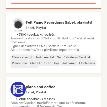
Felt Piano Recordings (label, playlists)
Label, Playlist
> 3100 feedbacks réalisés
Ambient
Beats / Lo-fi
Chill / Lo-fi Hip-Hop
Classical music
Coldwave
Signer des artistes et/ou sortir leur musique
Ajouter dans ma/mes playlist(s) impactante(s)
Classical music
Instrumental
Néo / Modern Classical
Piano Solo
Chill / Lo-fi Hip-Hop
Coldwave
Electronica
Jazz expérimental
piano and coffee
Label, Playlist
> 2100 feedbacks réalisés
Ambient
Classical music
Electronique expérimental
Jazz expérimental
Musique de film