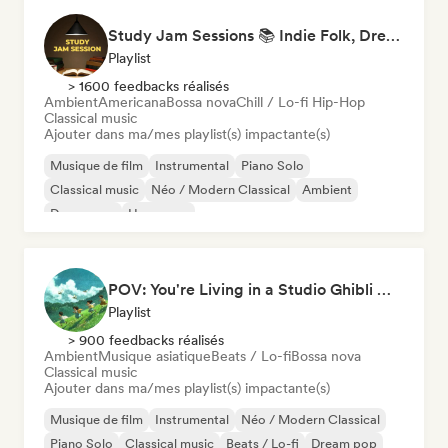
Study Jam Sessions 📚 Indie Folk, Dream Pop & Singer-Songwriter
Playlist
> 1600 feedbacks réalisés
Ambient
Americana
Bossa nova
Chill / Lo-fi Hip-Hop
Classical music
Ajouter dans ma/mes playlist(s) impactante(s)
Musique de film
Instrumental
Piano Solo
Classical music
Néo / Modern Classical
Ambient
Dream pop
Hyperpop
POV: You're Living in a Studio Ghibli Movie 🌱 Neo-Classical Piano & Dream Pop
Playlist
> 900 feedbacks réalisés
Ambient
Musique asiatique
Beats / Lo-fi
Bossa nova
Classical music
Ajouter dans ma/mes playlist(s) impactante(s)
Musique de film
Instrumental
Néo / Modern Classical
Piano Solo
Classical music
Beats / Lo-fi
Dream pop