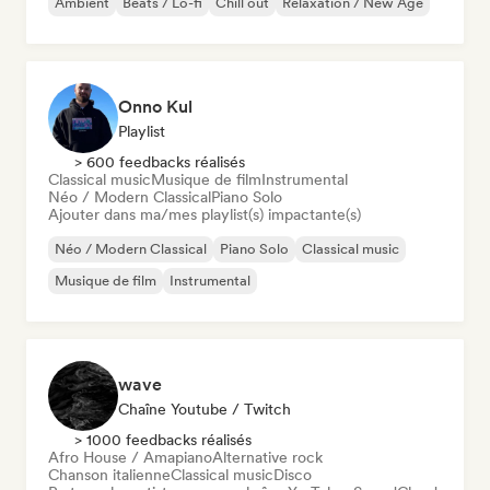
Ambient
Beats / Lo-fi
Chill out
Relaxation / New Age
Onno Kul
Playlist
> 600 feedbacks réalisés
Classical music
Musique de film
Instrumental
Néo / Modern Classical
Piano Solo
Ajouter dans ma/mes playlist(s) impactante(s)
Néo / Modern Classical
Piano Solo
Classical music
Musique de film
Instrumental
wave
Chaîne Youtube / Twitch
> 1000 feedbacks réalisés
Afro House / Amapiano
Alternative rock
Chanson italienne
Classical music
Disco