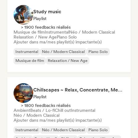
Study music
Playlist
> 1900 feedbacks réalisés
Musique de film
Instrumental
Néo / Modern Classical
Relaxation / New Age
Piano Solo
Ajouter dans ma/mes playlist(s) impactante(s)
Instrumental
Néo / Modern Classical
Piano Solo
Musique de film
Relaxation / New Age
Chillscapes ~ Relax, Concentrate, Meditate, Sleep, Dream
Playlist
> 1800 feedbacks réalisés
Ambient
Beats / Lo-fi
Chill out
Instrumental
Néo / Modern Classical
Ajouter dans ma/mes playlist(s) impactante(s)
Instrumental
Néo / Modern Classical
Piano Solo