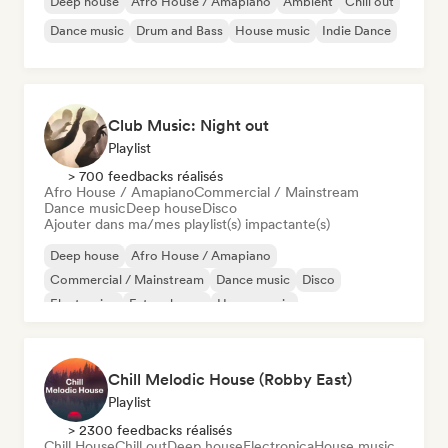
Deep house
Afro House / Amapiano
Ambient
Chill out
Dance music
Drum and Bass
House music
Indie Dance
Club Music: Night out
Playlist
> 700 feedbacks réalisés
Afro House / Amapiano
Commercial / Mainstream
Dance music
Deep house
Disco
Ajouter dans ma/mes playlist(s) impactante(s)
Deep house
Afro House / Amapiano
Commercial / Mainstream
Dance music
Disco
Electronica
Future house
House music
Chill Melodic House (Robby East)
Playlist
> 2300 feedbacks réalisés
Chill House
Chill out
Deep house
Electronica
House music