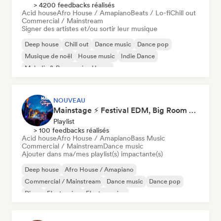
> 4200 feedbacks réalisés
Acid house
Afro House / Amapiano
Beats / Lo-fi
Chill out
Commercial / Mainstream
Signer des artistes et/ou sortir leur musique
Deep house
Chill out
Dance music
Dance pop
Musique de noël
House music
Indie Dance
Melodic & Progressive House
NOUVEAU
Mainstage ⚡ Festival EDM, Big Room & House Anthems
Playlist
> 100 feedbacks réalisés
Acid house
Afro House / Amapiano
Bass Music
Commercial / Mainstream
Dance music
Ajouter dans ma/mes playlist(s) impactante(s)
Deep house
Afro House / Amapiano
Commercial / Mainstream
Dance music
Dance pop
Disco
Electronica
Electro swing