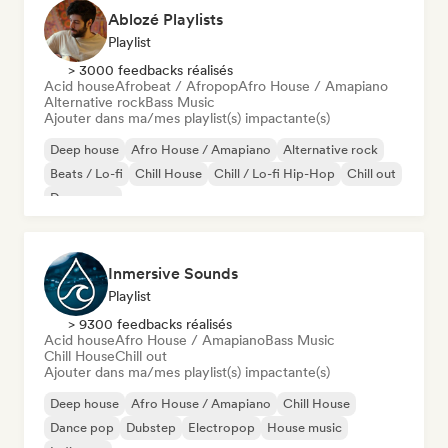
Ablozé Playlists
Playlist
> 3000 feedbacks réalisés
Acid house
Afrobeat / Afropop
Afro House / Amapiano
Alternative rock
Bass Music
Ajouter dans ma/mes playlist(s) impactante(s)
Deep house
Afro House / Amapiano
Alternative rock
Beats / Lo-fi
Chill House
Chill / Lo-fi Hip-Hop
Chill out
Dream pop
Inmersive Sounds
Playlist
> 9300 feedbacks réalisés
Acid house
Afro House / Amapiano
Bass Music
Chill House
Chill out
Ajouter dans ma/mes playlist(s) impactante(s)
Deep house
Afro House / Amapiano
Chill House
Dance pop
Dubstep
Electropop
House music