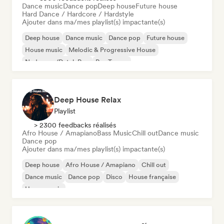
Dance music
Dance pop
Deep house
Future house
Hard Dance / Hardcore / Hardstyle
Ajouter dans ma/mes playlist(s) impactante(s)
Deep house
Dance music
Dance pop
Future house
House music
Melodic & Progressive House
Nederpop/Dutch Pop
Psy-Trance
Deep House Relax
Playlist
> 2300 feedbacks réalisés
Afro House / Amapiano
Bass Music
Chill out
Dance music
Dance pop
Ajouter dans ma/mes playlist(s) impactante(s)
Deep house
Afro House / Amapiano
Chill out
Dance music
Dance pop
Disco
House française
House music