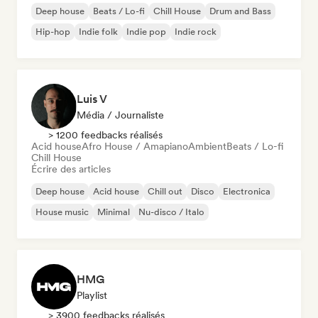
Deep house
Beats / Lo-fi
Chill House
Drum and Bass
Hip-hop
Indie folk
Indie pop
Indie rock
Luis V
Média / Journaliste
> 1200 feedbacks réalisés
Acid house
Afro House / Amapiano
Ambient
Beats / Lo-fi
Chill House
Écrire des articles
Deep house
Acid house
Chill out
Disco
Electronica
House music
Minimal
Nu-disco / Italo
HMG
Playlist
> 3900 feedbacks réalisés