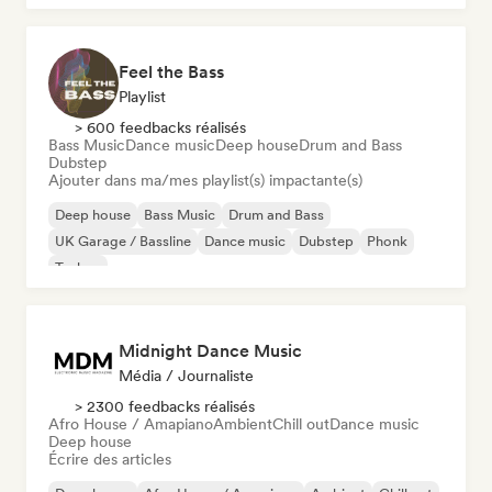
Feel the Bass
Playlist
> 600 feedbacks réalisés
Bass Music
Dance music
Deep house
Drum and Bass
Dubstep
Ajouter dans ma/mes playlist(s) impactante(s)
Deep house
Bass Music
Drum and Bass
UK Garage / Bassline
Dance music
Dubstep
Phonk
Techno
Midnight Dance Music
Média / Journaliste
> 2300 feedbacks réalisés
Afro House / Amapiano
Ambient
Chill out
Dance music
Deep house
Écrire des articles