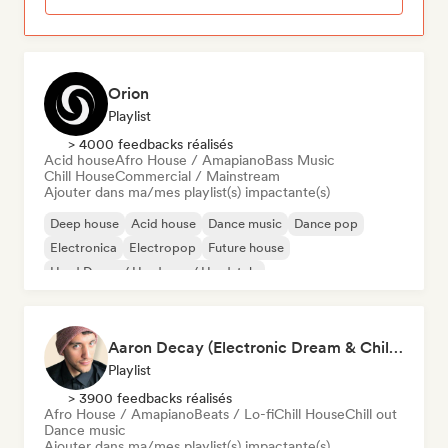
Orion
Playlist
> 4000 feedbacks réalisés
Acid house
Afro House / Amapiano
Bass Music
Chill House
Commercial / Mainstream
Ajouter dans ma/mes playlist(s) impactante(s)
Deep house
Acid house
Dance music
Dance pop
Electronica
Electropop
Future house
Hard Dance / Hardcore / Hardstyle
Aaron Decay (Electronic Dream & Chill Electronic Dream playlists)
Playlist
> 3900 feedbacks réalisés
Afro House / Amapiano
Beats / Lo-fi
Chill House
Chill out
Dance music
Ajouter dans ma/mes playlist(s) impactante(s)