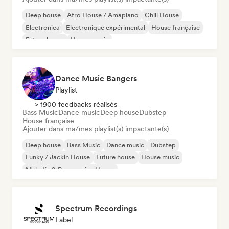
Deep house
Afro House / Amapiano
Chill House
Electronica
Electronique expérimental
House française
Future house
House music
Dance Music Bangers
Playlist
> 1900 feedbacks réalisés
Bass Music
Dance music
Deep house
Dubstep
House française
Ajouter dans ma/mes playlist(s) impactante(s)
Deep house
Bass Music
Dance music
Dubstep
Funky / Jackin House
Future house
House music
Melodic & Progressive House
Spectrum Recordings
Label