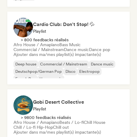
Indie pop
Cardio Club: Don't Stop! 💦
Playlist
> 800 feedbacks réalisés
Afro House / Amapiano
Bass Music
Commercial / Mainstream
Dance music
Dance pop
Ajouter dans ma/mes playlist(s) impactante(s)
Deep house
Commercial / Mainstream
Dance music
Deutschpop/German Pop
Disco
Electropop
French Pop
House music
Gobi Desert Collective
Playlist
> 9800 feedbacks réalisés
Afro House / Amapiano
Beats / Lo-fi
Chill House
Chill / Lo-fi Hip-Hop
Chill out
Ajouter dans ma/mes playlist(s) impactante(s)