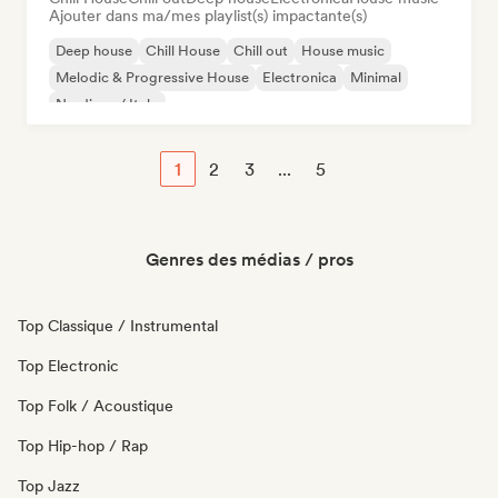
Ajouter dans ma/mes playlist(s) impactante(s)
Deep house
Chill House
Chill out
House music
Melodic & Progressive House
Electronica
Minimal
Nu-disco / Italo
1
2
3
...
5
Genres des médias / pros
Top Classique / Instrumental
Top Electronic
Top Folk / Acoustique
Top Hip-hop / Rap
Top Jazz