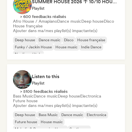
SUMMER HOUSE 2026 🌴 10/10 HOUSE BANGERS
Playlist
> 600 feedbacks réalisés
Afro House / Amapiano
Dance music
Deep house
Disco
House française
Ajouter dans ma/mes playlist(s) impactante(s)
Deep house
Dance music
Disco
House française
Funky / Jackin House
House music
Indie Dance
Nu-disco / Italo
Listen to this
Playlist
> 5100 feedbacks réalisés
Bass Music
Dance music
Deep house
Electronica
Future house
Ajouter dans ma/mes playlist(s) impactante(s)
Deep house
Bass Music
Dance music
Electronica
Future house
House music
Melodic & Progressive House
Synthwave