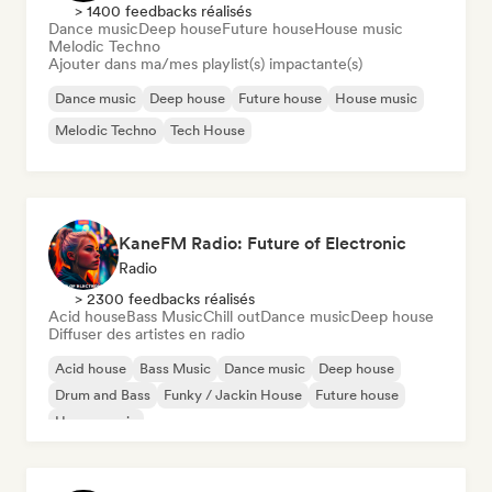
> 1400 feedbacks réalisés
Dance music
Deep house
Future house
House music
Melodic Techno
Ajouter dans ma/mes playlist(s) impactante(s)
Dance music
Deep house
Future house
House music
Melodic Techno
Tech House
KaneFM Radio: Future of Electronic
Radio
> 2300 feedbacks réalisés
Acid house
Bass Music
Chill out
Dance music
Deep house
Diffuser des artistes en radio
Acid house
Bass Music
Dance music
Deep house
Drum and Bass
Funky / Jackin House
Future house
House music