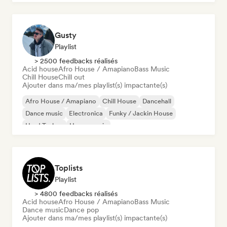
Gusty
Playlist
> 2500 feedbacks réalisés
Acid house
Afro House / Amapiano
Bass Music
Chill House
Chill out
Ajouter dans ma/mes playlist(s) impactante(s)
Afro House / Amapiano
Chill House
Dancehall
Dance music
Electronica
Funky / Jackin House
Hard Techno
House music
Toplists
Playlist
> 4800 feedbacks réalisés
Acid house
Afro House / Amapiano
Bass Music
Dance music
Dance pop
Ajouter dans ma/mes playlist(s) impactante(s)