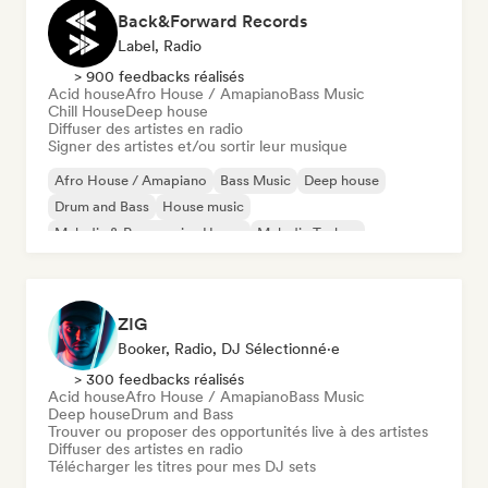
Back&Forward Records
Label, Radio
> 900 feedbacks réalisés
Acid house
Afro House / Amapiano
Bass Music
Chill House
Deep house
Diffuser des artistes en radio
Signer des artistes et/ou sortir leur musique
Afro House / Amapiano
Bass Music
Deep house
Drum and Bass
House music
Melodic & Progressive House
Melodic Techno
Tech House
ZIG
Booker, Radio, DJ Sélectionné·e
> 300 feedbacks réalisés
Acid house
Afro House / Amapiano
Bass Music
Deep house
Drum and Bass
Trouver ou proposer des opportunités live à des artistes
Diffuser des artistes en radio
Télécharger les titres pour mes DJ sets