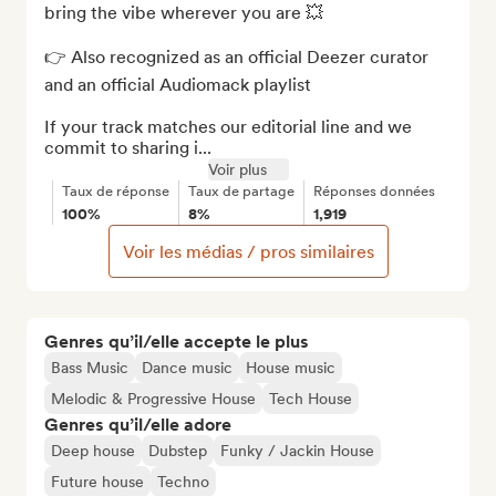
bring the vibe wherever you are 💥

👉 Also recognized as an official Deezer curator 
and an official Audiomack playlist

If your track matches our editorial line and we 
commit to sharing i...
Voir plus
Taux de réponse
Taux de partage
Réponses données
100%
8%
1,919
Voir les médias / pros similaires
Genres qu’il/elle accepte le plus
Bass Music
Dance music
House music
Melodic & Progressive House
Tech House
Genres qu’il/elle adore
Deep house
Dubstep
Funky / Jackin House
Future house
Techno