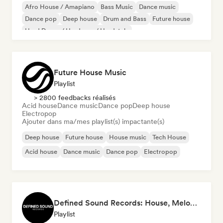
Afro House / Amapiano
Bass Music
Dance music
Dance pop
Deep house
Drum and Bass
Future house
Hard Dance / Hardcore / Hardstyle
Future House Music
Playlist
> 2800 feedbacks réalisés
Acid house
Dance music
Dance pop
Deep house
Electropop
Ajouter dans ma/mes playlist(s) impactante(s)
Deep house
Future house
House music
Tech House
Acid house
Dance music
Dance pop
Electropop
Defined Sound Records: House, Melodic Techno and EDM - Playlists Curated by DJ Nick Proof
Playlist