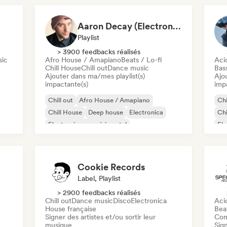
Aaron Decay (Electronic Dream & Chill Electronic Dream playlists)
Playlist
> 3900 feedbacks réalisés
sic
Afro House / Amapiano
Beats / Lo-fi
Aci
Chill House
Chill out
Dance music
Bas
Ajouter dans ma/mes playlist(s)
Ajo
impactante(s)
imp
Chill out
Afro House / Amapiano
Chi
Chill House
Deep house
Electronica
Chi
Electronique expérimental
Ele
House française
Future house
Ha
Cookie Records
Label, Playlist
> 2900 feedbacks réalisés
Chill out
Dance music
Disco
Electronica
Aci
House française
Beat
Signer des artistes et/ou sortir leur
Com
musique
Sign