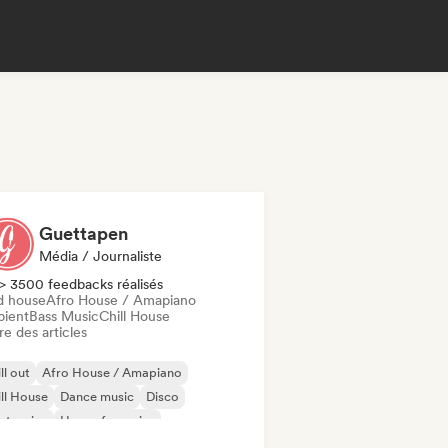
Guettapen
Média / Journaliste
> 3500 feedbacks réalisés
d house
Afro House / Amapiano
ient
Bass Music
Chill House
re des articles
ll out
Afro House / Amapiano
ll House
Dance music
Disco
ctronica
House française
ky / Jackin House