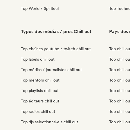
Top World / Spirituel
Top Techn
Types des médias / pros Chill out
Pays des 
Top chaînes youtube / twitch chill out
Top chill o
Top labels chill out
Top chill ou
Top médias / journalistes chill out
Top chill o
Top mentors chill out
Top chill o
Top playlists chill out
Top chill o
Top éditeurs chill out
Top chill out
Top radios chill out
Top chill o
Top djs sélectionné·e·s chill out
Top chill o