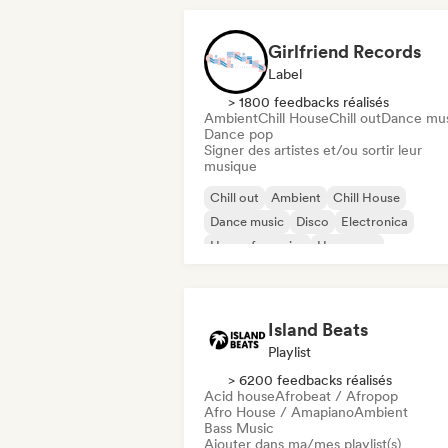
Girlfriend Records
Label
> 1800 feedbacks réalisés
Ambient
Chill House
Chill out
Dance mu
Dance pop
Signer des artistes et/ou sortir leur
musique
Chill out
Ambient
Chill House
Dance music
Disco
Electronica
House française
Hyperpop
Island Beats
Playlist
> 6200 feedbacks réalisés
Acid house
Afrobeat / Afropop
Afro House / Amapiano
Ambient
Bass Music
Ajouter dans ma/mes playlist(s)