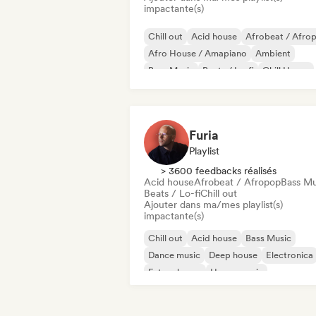
impactante(s)
Chill out
Acid house
Afrobeat / Afro
Afro House / Amapiano
Ambient
Bass Music
Beats / Lo-fi
Chill House
Furia
Playlist
> 3600 feedbacks réalisés
Acid house
Afrobeat / Afropop
Bass Mu
Beats / Lo-fi
Chill out
Ajouter dans ma/mes playlist(s)
impactante(s)
Chill out
Acid house
Bass Music
Dance music
Deep house
Electronica
Future house
House music