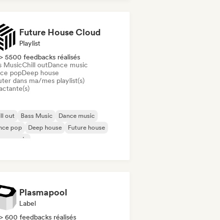
Future House Cloud
Playlist
> 5500 feedbacks réalisés
s Music
Chill out
Dance music
ce pop
Deep house
uter dans ma/mes playlist(s)
actante(s)
ll out
Bass Music
Dance music
nce pop
Deep house
Future house
use music
odic & Progressive House
Plasmapool
Label
> 600 feedbacks réalisés