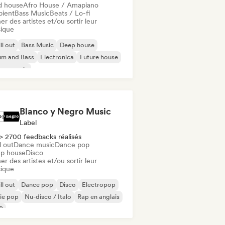
d house
Afro House / Amapiano
ient
Bass Music
Beats / Lo-fi
er des artistes et/ou sortir leur
ique
ll out
Bass Music
Deep house
um and Bass
Electronica
Future house
use music
odic & Progressive House
Blanco y Negro Music
Label
> 2700 feedbacks réalisés
l out
Dance music
Dance pop
p house
Disco
er des artistes et/ou sortir leur
ique
ll out
Dance pop
Disco
Electropop
ie pop
Nu-disco / Italo
Rap en anglais
B