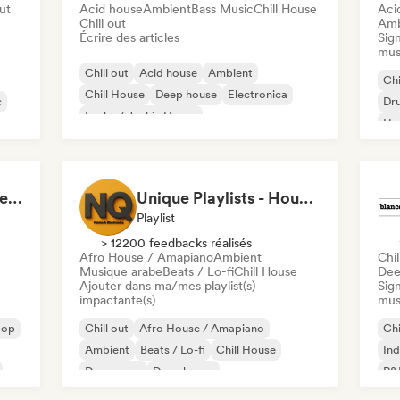
out
Acid house
Ambient
Bass Music
Chill House
Aci
Chill out
Amb
Écrire des articles
Sign
mus
Chill out
Acid house
Ambient
Chi
Chill House
Deep house
Electronica
c
Dr
Funky / Jackin House
Ho
Hard Dance / Hardcore / Hardstyle
Mel
La Radio du bord de l'eau - DAB+ Radio Station (Switzerland)
Unique Playlists - House & Electronics
Playlist
> 12200 feedbacks réalisés
Afro House / Amapiano
Ambient
Chil
Musique arabe
Beats / Lo-fi
Chill House
Dee
Ajouter dans ma/mes playlist(s)
Sign
impactante(s)
mus
pop
Chill out
Afro House / Amapiano
Chi
Ambient
Beats / Lo-fi
Chill House
Ind
Dance pop
Deep house
R&
Electronique expérimental