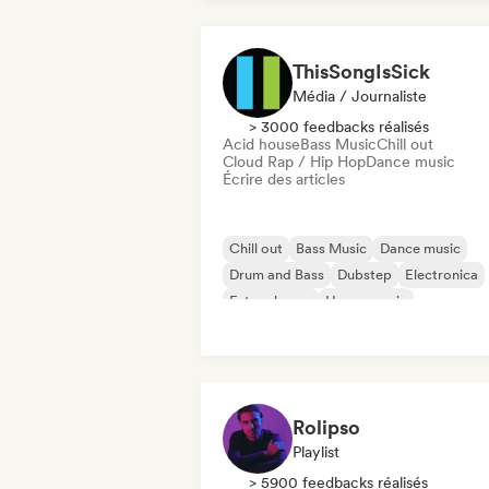
ThisSongIsSick
Média / Journaliste
> 3000 feedbacks réalisés
Acid house
Bass Music
Chill out
Cloud Rap / Hip Hop
Dance music
Écrire des articles
Chill out
Bass Music
Dance music
Drum and Bass
Dubstep
Electronica
Future house
House music
Rolipso
Playlist
> 5900 feedbacks réalisés