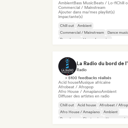
Ambient
Bass Music
Beats / Lo-fi
Chill 
Commercial / Mainstream
Ajouter dans ma/mes playlist(s)
impactante(s)
Chill out
Ambient
Commercial / Mainstream
Dance musi
Deep house
House française
House music
Instrumental
Radio
> 5100 feedbacks réalisés
Acid house
Musique africaine
Afrobeat / Afropop
Afro House / Amapiano
Ambient
Diffuser des artistes en radio
Chill out
Acid house
Afrobeat / Afro
Afro House / Amapiano
Ambient
Deep house
Electronica
House music