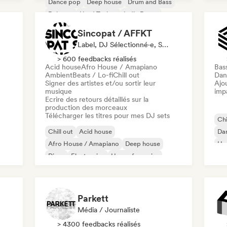
Dance pop
Deep house
Drum and Bass
Dubstep
Hard Techno
Indie Dance
Sincopat / AFFKT
Label, DJ Sélectionné·e, Spécialiste Son
> 600 feedbacks réalisés
Acid house
Afro House / Amapiano
Bas
Ambient
Beats / Lo-fi
Chill out
Dan
Signer des artistes et/ou sortir leur
Ajo
musique
imp
Ecrire des retours détaillés sur la
production des morceaux
Télécharger les titres pour mes DJ sets
Chi
Chill out
Acid house
Da
Afro House / Amapiano
Deep house
Ho
Disco
Electronica
House française
Mel
House music
Parkett
Média / Journaliste
> 4300 feedbacks réalisés