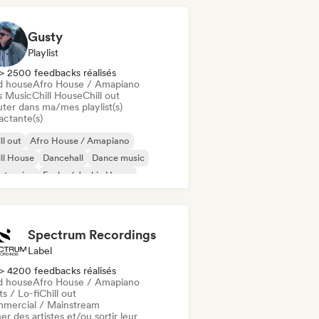
Gusty
Playlist
> 2500 feedbacks réalisés
d house
Afro House / Amapiano
s Music
Chill House
Chill out
uter dans ma/mes playlist(s)
actante(s)
ll out
Afro House / Amapiano
ll House
Dancehall
Dance music
ctronica
Funky / Jackin House
rd Techno
Spectrum Recordings
Label
> 4200 feedbacks réalisés
d house
Afro House / Amapiano
s / Lo-fi
Chill out
mercial / Mainstream
er des artistes et/ou sortir leur