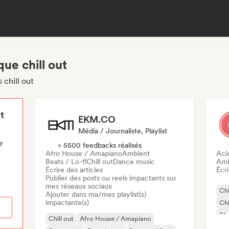
ue chill out
 chill out
t
EKM.CO
Média / Journaliste, Playlist
r
> 5500 feedbacks réalisés
Afro House / Amapiano
Ambient
Aci
Beats / Lo-fi
Chill out
Dance music
Amb
Écrire des articles
Écri
Publier des posts ou reels impactants sur
mes réseaux sociaux
Chi
Ajouter dans ma/mes playlist(s)
impactante(s)
Chi
Ele
Chill out
Afro House / Amapiano
Fun