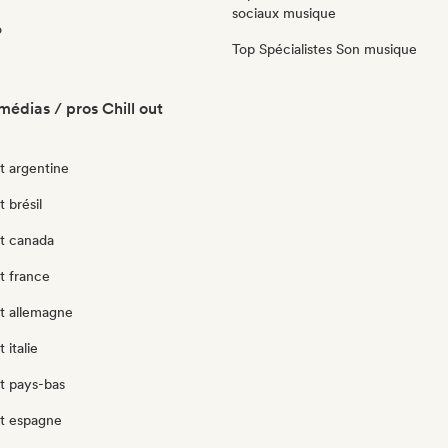
sociaux musique
o
Top Spécialistes Son musique
médias / pros Chill out
ut argentine
t brésil
ut canada
ut france
ut allemagne
 italie
ut pays-bas
ut espagne