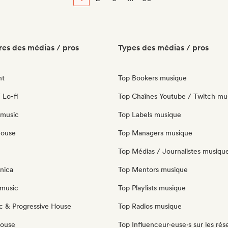
es des médias / pros
Types des médias / pros
nt
Top Bookers musique
 Lo-fi
Top Chaînes Youtube / Twitch mu
 music
Top Labels musique
house
Top Managers musique
Top Médias / Journalistes musiqu
nica
Top Mentors musique
music
Top Playlists musique
c & Progressive House
Top Radios musique
House
Top Influenceur·euse·s sur les rés