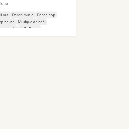
ique
ll out
Dance music
Dance pop
ep house
Musique de noël
use music
Indie Dance
odic & Progressive House