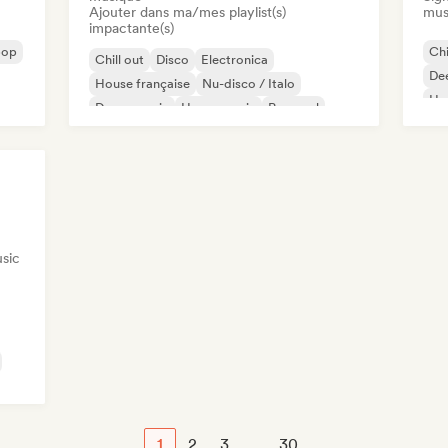
Ajouter dans ma/mes playlist(s)
mus
impactante(s)
pop
Chi
Chill out
Disco
Electronica
De
House française
Nu-disco / Italo
Ho
Dance music
House music
Pop soul
Mel
sic
1
2
3
...
30