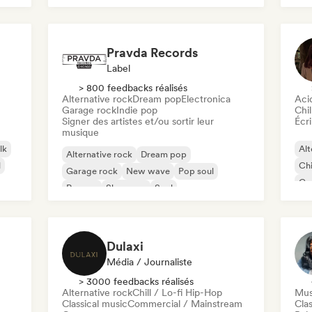
Pravda Records
Label
> 800 feedbacks réalisés
Alternative rock
Dream pop
Electronica
Aci
Garage rock
Indie pop
Chil
Signer des artistes et/ou sortir leur
Écri
musique
lk
Alt
Alternative rock
Dream pop
l
Chi
Garage rock
New wave
Pop soul
Co
Reggae
Shoegaze
Soul
Di
Dulaxi
Média / Journaliste
> 3000 feedbacks réalisés
Alternative rock
Chill / Lo-fi Hip-Hop
Mus
Classical music
Commercial / Mainstream
Clas