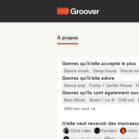
À propos
Genres qu’il/elle accepte le plus
Dance music
Deep house
House mu
Genres qu’il/elle adore
Dance pop
Funky / Jackin House
H
Genres qu'ils sont également ouv
Bass Music
Beats / Lo-fi
Chill out
Afficher tout +4
Il/elle veut recevoir des morceaux
Chris Lake
Excision
John