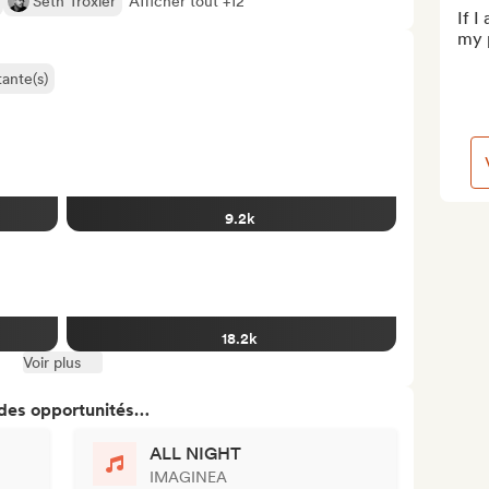
Seth Troxler
Afficher tout +12
If I
my p
ante(s)
9.2k
18.2k
Voir plus
 des opportunités…
ALL NIGHT
IMAGINEA