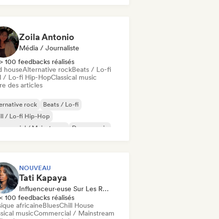
Zoila Antonio
Média / Journaliste
> 100 feedbacks réalisés
d house
Alternative rock
Beats / Lo-fi
l / Lo-fi Hip-Hop
Classical music
re des articles
ernative rock
Beats / Lo-fi
ll / Lo-fi Hip-Hop
mmercial / Mainstream
Dance music
sco
Dream pop
House music
NOUVEAU
Tati Kapaya
Influenceur·euse Sur Les Réseaux Sociaux
< 100 feedbacks réalisés
ique africaine
Blues
Chill House
sical music
Commercial / Mainstream