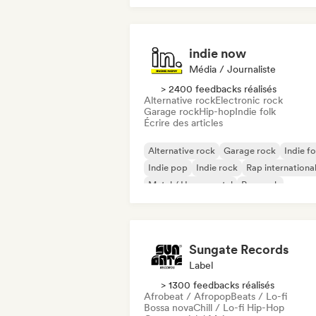
indie now
Média / Journaliste
> 2400 feedbacks réalisés
Alternative rock
Electronic rock
Garage rock
Hip-hop
Indie folk
Écrire des articles
Alternative rock
Garage rock
Indie fo
Indie pop
Indie rock
Rap internationa
Metal / Heavy metal
Pop rock
Sungate Records
Label
> 1300 feedbacks réalisés
Afrobeat / Afropop
Beats / Lo-fi
Bossa nova
Chill / Lo-fi Hip-Hop