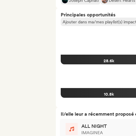
Joseph Capriati
Desert Hearts
Principales opportunités
Ajouter dans ma/mes playlist(s) impact
28.6k
10.8k
Il/elle leur a récemment proposé
ALL NIGHT
IMAGINEA