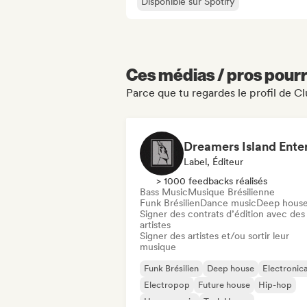
Disponible sur Spotify
Ces médias / pros pourr
Parce que tu regardes le profil de Cl
Label, Éditeur
> 1000 feedbacks réalisés
Bass Music
Musique Brésilienne
Funk Brésilien
Dance music
Deep hous
Signer des contrats d’édition avec des
artistes
Signer des artistes et/ou sortir leur
musique
Funk Brésilien
Deep house
Electronic
Electropop
Future house
Hip-hop
House music
Tech House