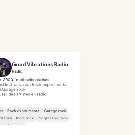
Good Vibrations Radio
Radio
> 2900 feedbacks réalisés
es
Electronic rock
Rock expérimental
k
Garage rock
user des artistes en radio
es
Rock expérimental
Garage rock
rd rock
Indie rock
Progressive rock
chedelic rock
k & Roll / Classic Rock