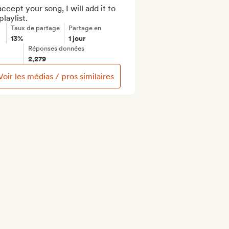
 accept your song, I will add it to 
laylist.
Taux de partage
Partage en
13%
1 jour
Réponses données
2,279
Voir les médias / pros similaires