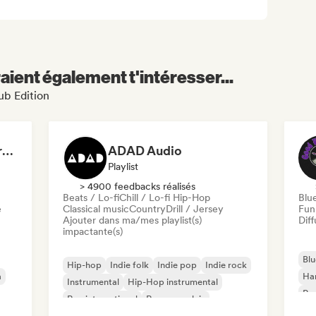
aient également t'intéresser...
ub Edition
Dreamers Island Entertainment
ADAD Audio
Playlist
> 4900 feedbacks réalisés
Beats / Lo-fi
Chill / Lo-fi Hip-Hop
Blu
e
Classical music
Country
Drill / Jersey
Fun
Ajouter dans ma/mes playlist(s)
Diff
impactante(s)
Blu
Hip-hop
Indie folk
Indie pop
Indie rock
a
Ha
Instrumental
Hip-Hop instrumental
Psy
Rap international
Rap en anglais
Roc