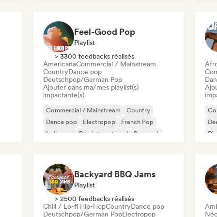
Feel-Good Pop
Playlist
> 3300 feedbacks réalisés
Americana
Commercial / Mainstream
Afr
Country
Dance pop
Com
Deutschpop/German Pop
Dan
Ajouter dans ma/mes playlist(s)
Ajo
impactante(s)
imp
Commercial / Mainstream
Country
Co
Dance pop
Electropop
French Pop
De
Indie pop
Pop international
Pop rock
Di
Ho
Backyard BBQ Jams
Playlist
> 2500 feedbacks réalisés
Chill / Lo-fi Hip-Hop
Country
Dance pop
Amb
Deutschpop/German Pop
Electropop
Néo