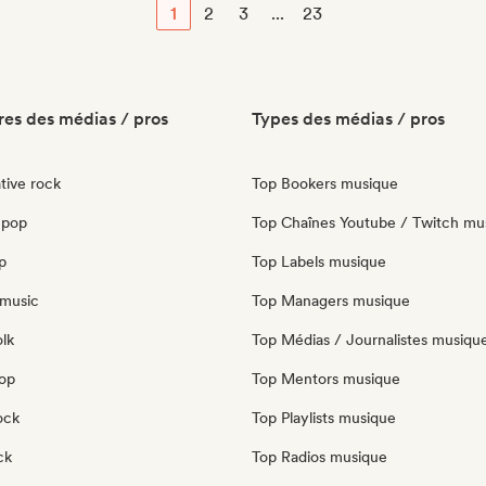
1
2
3
...
23
es des médias / pros
Types des médias / pros
tive rock
Top Bookers musique
 pop
Top Chaînes Youtube / Twitch mu
p
Top Labels musique
music
Top Managers musique
olk
Top Médias / Journalistes musiqu
pop
Top Mentors musique
ock
Top Playlists musique
ck
Top Radios musique