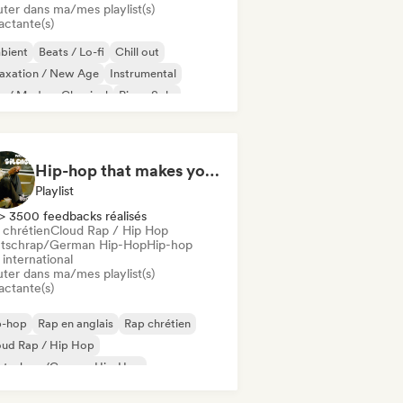
uter dans ma/mes playlist(s)
actante(s)
bient
Beats / Lo-fi
Chill out
laxation / New Age
Instrumental
 / Modern Classical
Piano Solo
Hip-hop that makes you nod in silence
Playlist
> 3500 feedbacks réalisés
 chrétien
Cloud Rap / Hip Hop
tschrap/German Hip-Hop
Hip-hop
international
uter dans ma/mes playlist(s)
actante(s)
p-hop
Rap en anglais
Rap chrétien
oud Rap / Hip Hop
utschrap/German Hip-Hop
 international