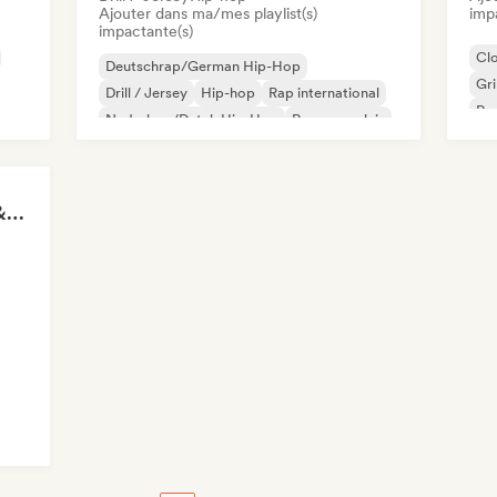
Ajouter dans ma/mes playlist(s)
imp
impactante(s)
Cl
Deutschrap/German Hip-Hop
Gr
Drill / Jersey
Hip-hop
Rap international
Rap
Nederhop/Dutch Hip-Hop
Rap en anglais
Rap francais
Rap/Trap Italiano
Rock for Salted Hair & Sandy Toes