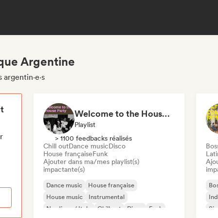
que Argentine
 argentin·e·s
t
Welcome to the House Party
Playlist
r
> 1100 feedbacks réalisés
Chill out
Dance music
Disco
Bos
House française
Funk
Lat
Ajouter dans ma/mes playlist(s)
Ajo
impactante(s)
imp
Dance music
House française
Bo
House music
Instrumental
Ind
Nu-disco / Italo
Chill out
Disco
Funk
Sin