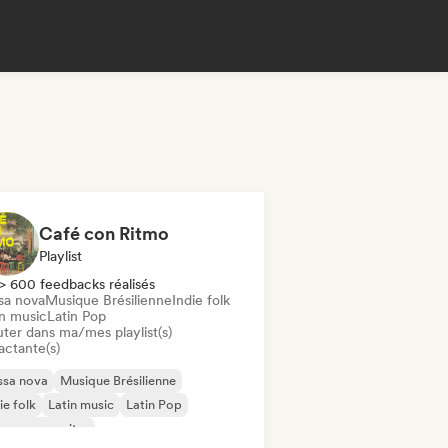
Café con Ritmo
Playlist
> 600 feedbacks réalisés
sa nova
Musique Brésilienne
Indie folk
in music
Latin Pop
uter dans ma/mes playlist(s)
actante(s)
ssa nova
Musique Brésilienne
ie folk
Latin music
Latin Pop
ger-songwriter