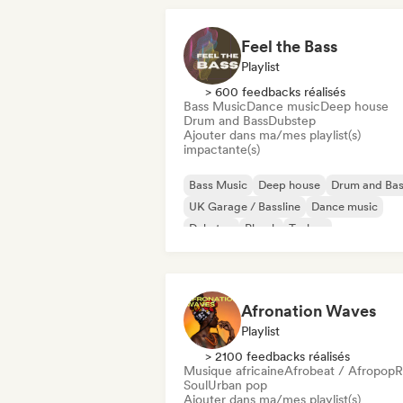
Feel the Bass
Playlist
> 600 feedbacks réalisés
Bass Music
Dance music
Deep house
Drum and Bass
Dubstep
Ajouter dans ma/mes playlist(s)
impactante(s)
Bass Music
Deep house
Drum and Ba
UK Garage / Bassline
Dance music
Dubstep
Phonk
Techno
Afronation Waves
Playlist
> 2100 feedbacks réalisés
Musique africaine
Afrobeat / Afropop
Soul
Urban pop
Ajouter dans ma/mes playlist(s)