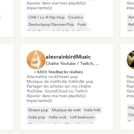
Ajouter dans ma/mes playlist(s)
Ajo
impactante(s)
imp
Chill / Lo-fi Hip-Hop
Country
Am
Deutschpop/German Pop
Funk
Re
Indie Dance
Indie folk
Indie pop
Néo
Indie rock
alexrainbirdMusic
Chaîne Youtube / Twitch, Playlist
> 6300 feedbacks réalisés
Alternative rock
Dream pop
Rap
Musique de noël
Indie folk
Indie pop
Deu
Partager les artistes sur ma chaîne
Rap 
YouTube, SoundCloud ou Twitch
Ajo
Ajouter dans ma/mes playlist(s)
imp
impactante(s)
Hi
Dream pop
Musique de noël
Indie folk
Cl
Indie pop
Indie rock
Lofi bedroom
De
Singer-songwriter
Alternative rock
Rap