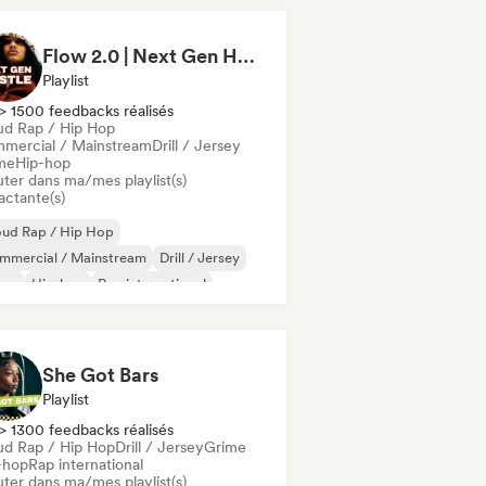
derhop/Dutch Hip-Hop
Rap francais
Flow 2.0 | Next Gen Hustle
Playlist
> 1500 feedbacks réalisés
ud Rap / Hip Hop
mercial / Mainstream
Drill / Jersey
me
Hip-hop
uter dans ma/mes playlist(s)
actante(s)
oud Rap / Hip Hop
mmercial / Mainstream
Drill / Jersey
ime
Hip-hop
Rap international
 en anglais
Rap francais
She Got Bars
Playlist
> 1300 feedbacks réalisés
ud Rap / Hip Hop
Drill / Jersey
Grime
-hop
Rap international
uter dans ma/mes playlist(s)