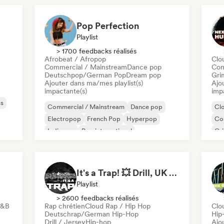
Ne
Pop Perfection
Playlist
> 1700 feedbacks réalisés
Afrobeat / Afropop
Clo
Commercial / Mainstream
Dance pop
Com
Deutschpop/German Pop
Dream pop
Gri
Ajouter dans ma/mes playlist(s)
Ajo
impactante(s)
imp
ss
Commercial / Mainstream
Dance pop
Cl
Electropop
French Pop
Hyperpop
Co
Indie pop
Pop international
Gr
K-Pop/J-Pop
Rap
It's a Trap! 💥 Drill, UK Drill & Hard-Hitting Trap
Playlist
> 2600 feedbacks réalisés
R&B
Rap chrétien
Cloud Rap / Hip Hop
Clo
Deutschrap/German Hip-Hop
Hip
Drill / Jersey
Hip-hop
Ajo