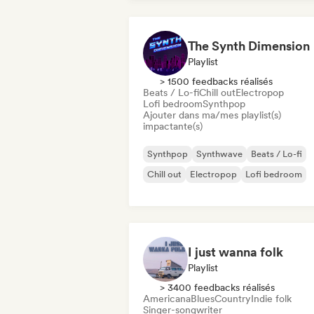
The Synth Dimension
Playlist
> 1500 feedbacks réalisés
Beats / Lo-fi
Chill out
Electropop
Lofi bedroom
Synthpop
Ajouter dans ma/mes playlist(s)
impactante(s)
Synthpop
Synthwave
Beats / Lo-fi
Chill out
Electropop
Lofi bedroom
I just wanna folk
Playlist
> 3400 feedbacks réalisés
Americana
Blues
Country
Indie folk
Singer-songwriter