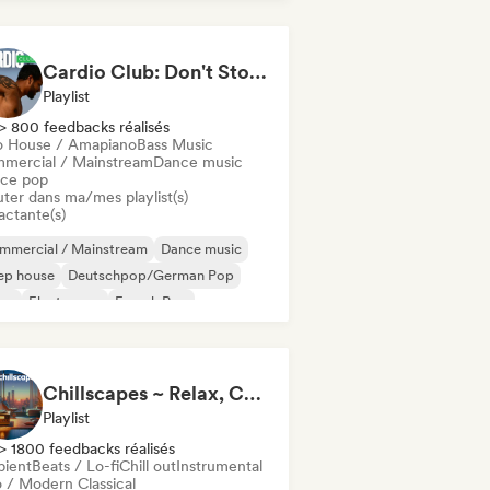
Cardio Club: Don't Stop! 💦
Playlist
> 800 feedbacks réalisés
o House / Amapiano
Bass Music
mercial / Mainstream
Dance music
ce pop
uter dans ma/mes playlist(s)
actante(s)
mmercial / Mainstream
Dance music
ep house
Deutschpop/German Pop
sco
Electropop
French Pop
use music
Chillscapes ~ Relax, Concentrate, Meditate, Sleep, Dream
Playlist
> 1800 feedbacks réalisés
ient
Beats / Lo-fi
Chill out
Instrumental
 / Modern Classical