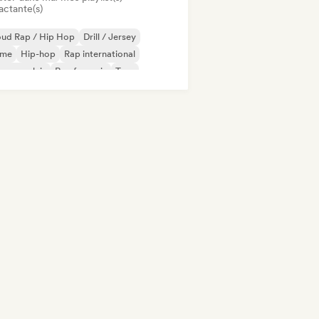
actante(s)
oud Rap / Hip Hop
Drill / Jersey
ime
Hip-hop
Rap international
 en anglais
Rap francais
Trap