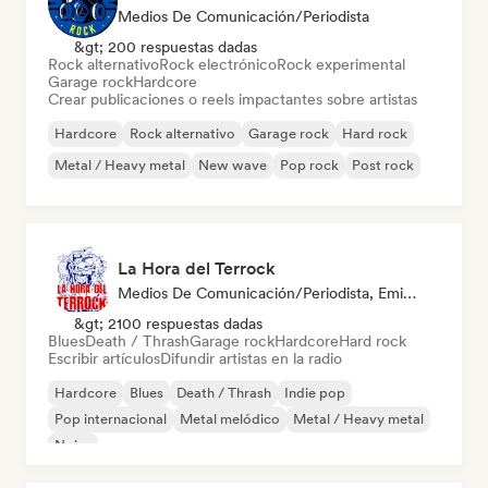
Medios De Comunicación/Periodista
&gt; 200 respuestas dadas
Rock alternativo
Rock electrónico
Rock experimental
Garage rock
Hardcore
Crear publicaciones o reels impactantes sobre artistas
Hardcore
Rock alternativo
Garage rock
Hard rock
Metal / Heavy metal
New wave
Pop rock
Post rock
La Hora del Terrock
Medios De Comunicación/Periodista, Emisoras De Radio
&gt; 2100 respuestas dadas
Blues
Death / Thrash
Garage rock
Hardcore
Hard rock
Escribir artículos
Difundir artistas en la radio
Hardcore
Blues
Death / Thrash
Indie pop
Pop internacional
Metal melódico
Metal / Heavy metal
Noise