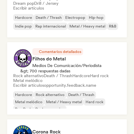
Dream pop
Drill / Jersey
Escribir artículos
Hardcore
Death / Thrash
Electropop
Hip-hop
Indie pop
Rap internacional
Metal / Heavy metal
R&B
Comentarios detallados
Filhos do Metal
Medios De Comunicación/Periodista
&gt; 700 respuestas dadas
Rock alternativo
Death / Thrash
Hardcore
Hard rock
Metal melódico
Escribir artículos
opportunity.feedback.name
Hardcore
Rock alternativo
Death / Thrash
Metal melódico
Metal / Heavy metal
Hard rock
Pop Punk
Rock progresivo
Corona Rock