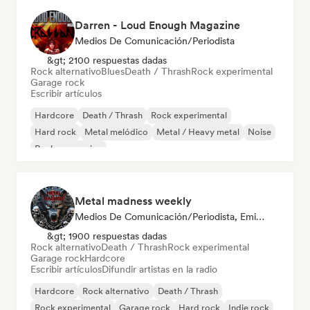
Darren - Loud Enough Magazine
Medios De Comunicación/Periodista
&gt; 2100 respuestas dadas
Rock alternativo
Blues
Death / Thrash
Rock experimental
Garage rock
Escribir artículos
Hardcore
Death / Thrash
Rock experimental
Hard rock
Metal melódico
Metal / Heavy metal
Noise
Rock progresivo
Metal madness weekly
Medios De Comunicación/Periodista, Emisoras De Radio
&gt; 1900 respuestas dadas
Rock alternativo
Death / Thrash
Rock experimental
Garage rock
Hardcore
Escribir artículos
Difundir artistas en la radio
Hardcore
Rock alternativo
Death / Thrash
Rock experimental
Garage rock
Hard rock
Indie rock