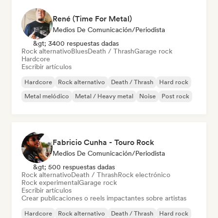
René (Time For Metal)
Medios De Comunicación/Periodista
&gt; 3400 respuestas dadas
Rock alternativo
Blues
Death / Thrash
Garage rock
Hardcore
Escribir artículos
Hardcore
Rock alternativo
Death / Thrash
Hard rock
Metal melódico
Metal / Heavy metal
Noise
Post rock
Fabricio Cunha - Touro Rock
Medios De Comunicación/Periodista
&gt; 500 respuestas dadas
Rock alternativo
Death / Thrash
Rock electrónico
Rock experimental
Garage rock
Escribir artículos
Crear publicaciones o reels impactantes sobre artistas
Hardcore
Rock alternativo
Death / Thrash
Hard rock