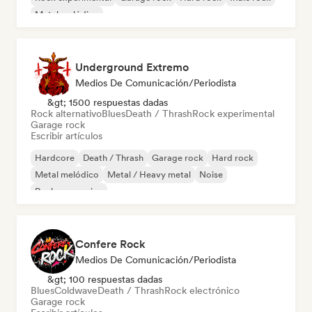
Metal melódico
Underground Extremo
Medios De Comunicación/Periodista
&gt; 1500 respuestas dadas
Rock alternativo
Blues
Death / Thrash
Rock experimental
Garage rock
Escribir artículos
Hardcore
Death / Thrash
Garage rock
Hard rock
Metal melódico
Metal / Heavy metal
Noise
Rock progresivo
Confere Rock
Medios De Comunicación/Periodista
&gt; 100 respuestas dadas
Blues
Coldwave
Death / Thrash
Rock electrónico
Garage rock