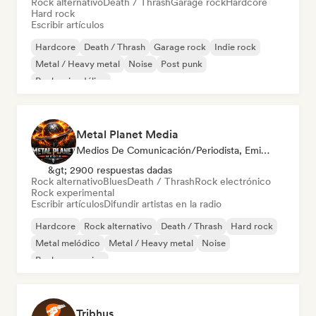
Rock alternativo
Death / Thrash
Garage rock
Hardcore
Hard rock
Escribir artículos
Hardcore
Death / Thrash
Garage rock
Indie rock
Metal / Heavy metal
Noise
Post punk
Rock psicodélico
Metal Planet Media
Medios De Comunicación/Periodista, Emisoras De Radio
&gt; 2900 respuestas dadas
Rock alternativo
Blues
Death / Thrash
Rock electrónico
Rock experimental
Escribir artículos
Difundir artistas en la radio
Hardcore
Rock alternativo
Death / Thrash
Hard rock
Metal melódico
Metal / Heavy metal
Noise
Rock progresivo
Tribhus