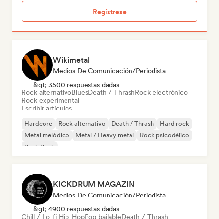
Regístrese
Wikimetal
Medios De Comunicación/Periodista
&gt; 3500 respuestas dadas
Rock alternativo
Blues
Death / Thrash
Rock electrónico
Rock experimental
Escribir artículos
Hardcore
Rock alternativo
Death / Thrash
Hard rock
Metal melódico
Metal / Heavy metal
Rock psicodélico
Punk Rock
KICKDRUM MAGAZIN
Medios De Comunicación/Periodista
&gt; 4900 respuestas dadas
Chill / Lo-fi Hip-Hop
Pop bailable
Death / Thrash