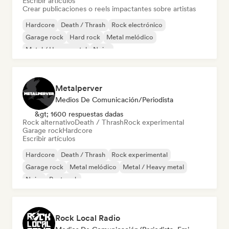
Escribir artículos
Crear publicaciones o reels impactantes sobre artistas
Hardcore
Death / Thrash
Rock electrónico
Garage rock
Hard rock
Metal melódico
Metal / Heavy metal
Noise
Metalperver
Medios De Comunicación/Periodista
&gt; 1600 respuestas dadas
Rock alternativo
Death / Thrash
Rock experimental
Garage rock
Hardcore
Escribir artículos
Hardcore
Death / Thrash
Rock experimental
Garage rock
Metal melódico
Metal / Heavy metal
Noise
Post rock
Rock Local Radio