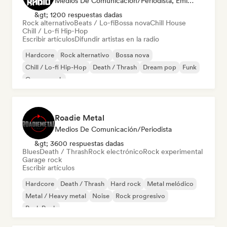
Medios De Comunicación/Periodista, Emisoras De Radio
&gt; 1200 respuestas dadas
Rock alternativo
Beats / Lo-fi
Bossa nova
Chill House
Chill / Lo-fi Hip-Hop
Escribir artículos
Difundir artistas en la radio
Hardcore
Rock alternativo
Bossa nova
Chill / Lo-fi Hip-Hop
Death / Thrash
Dream pop
Funk
Garage rock
Roadie Metal
Medios De Comunicación/Periodista
&gt; 3600 respuestas dadas
Blues
Death / Thrash
Rock electrónico
Rock experimental
Garage rock
Escribir artículos
Hardcore
Death / Thrash
Hard rock
Metal melódico
Metal / Heavy metal
Noise
Rock progresivo
Punk Rock