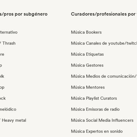
s/pros por subgénero
Curadores/profesionales por 
ternativo
Música Bookers
/ Thrash
Música Canales de youtube/twitc
re
Música Etiquetas
p
Música Gestores
olk
Música Medios de comunicación/P
pop
Música Mentores
ock
Música Playlist Curators
melódico
Música Emisoras de radio
/ Heavy metal
Música Social Media Influencers
Música Expertos en sonido