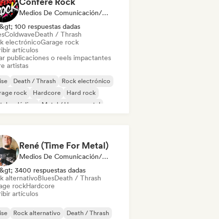
Confere Rock
Medios De Comunicación/Periodista
&gt; 100 respuestas dadas
es
Coldwave
Death / Thrash
k electrónico
Garage rock
ibir artículos
ar publicaciones o reels impactantes
e artistas
ise
Death / Thrash
Rock electrónico
rage rock
Hardcore
Hard rock
tal melódico
Metal / Heavy metal
René (Time For Metal)
Medios De Comunicación/Periodista
&gt; 3400 respuestas dadas
k alternativo
Blues
Death / Thrash
age rock
Hardcore
ibir artículos
ise
Rock alternativo
Death / Thrash