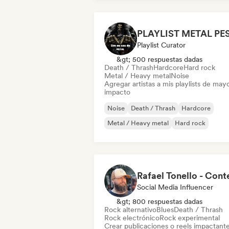
Playlist Curator
&gt; 500 respuestas dadas
Death / Thrash
Hardcore
Hard rock
Metal / Heavy metal
Noise
Agregar artistas a mis playlists de may
impacto
Noise
Death / Thrash
Hardcore
Metal / Heavy metal
Hard rock
Social Media Influencer
&gt; 800 respuestas dadas
Rock alternativo
Blues
Death / Thrash
Rock electrónico
Rock experimental
Crear publicaciones o reels impactant