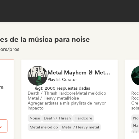
es de la música para noise
tors/pros
Metal Mayhem 🤘 Metalcore, Deathcore & Progressive Metal
Playlist Curator
ra
&gt; 2000 respuestas dadas
Death / Thrash
Hardcore
Metal melódico
Roc
Metal / Heavy metal
Noise
Roc
Agregar artistas a mis playlists de mayor
Cre
impacto
sobr
Noise
Death / Thrash
Hardcore
No
Ha
o
Metal melódico
Metal / Heavy metal
Met