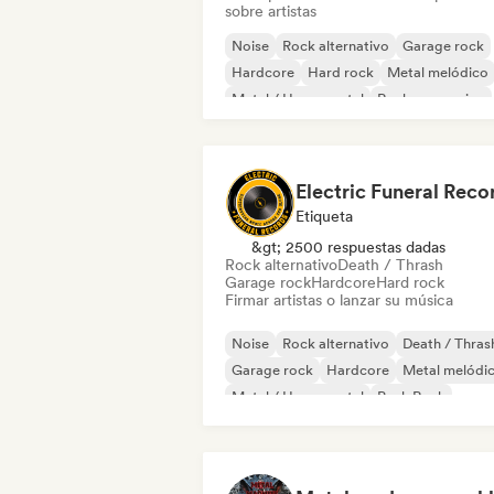
sobre artistas
Noise
Rock alternativo
Garage rock
Hardcore
Hard rock
Metal melódico
Metal / Heavy metal
Rock progresivo
Electric Funeral Reco
Etiqueta
&gt; 2500 respuestas dadas
Rock alternativo
Death / Thrash
Garage rock
Hardcore
Hard rock
Firmar artistas o lanzar su música
Noise
Rock alternativo
Death / Thras
Garage rock
Hardcore
Metal melódi
Metal / Heavy metal
Punk Rock