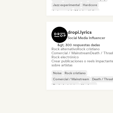
Jazz experimental
Hardcore
Instrumental
Metal melódico
Metal / Heavy metal
dropi.lyrics
Social Media Influencer
&gt; 300 respuestas dadas
Rock alternativo
Rock cristiano
Comercial / Mainstream
Death / Thras
Rock electrónico
Crear publicaciones o reels impactant
sobre artistas
Noise
Rock cristiano
Comercial / Mainstream
Death / Thras
Rock electrónico
Hardcore
Metal melódico
Metal / Heavy metal