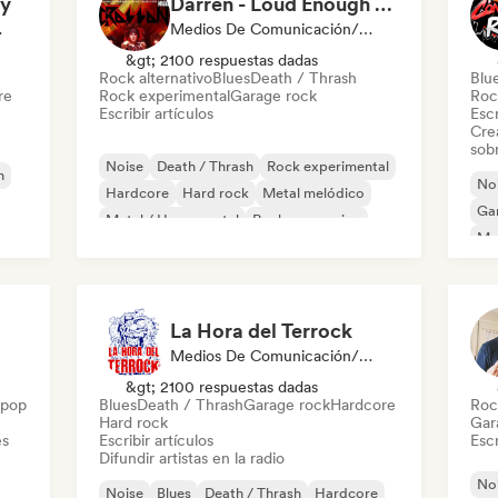
ly
Darren - Loud Enough Magazine
 De Radio
Medios De Comunicación/Periodista
&gt; 2100 respuestas dadas
Rock alternativo
Blues
Death / Thrash
Blu
re
Rock experimental
Garage rock
Roc
Escribir artículos
Escr
Cre
sobr
Noise
Death / Thrash
Rock experimental
h
No
Hardcore
Hard rock
Metal melódico
Ga
Metal / Heavy metal
Rock progresivo
Me
La Hora del Terrock
Medios De Comunicación/Periodista, Emisoras De Radio
&gt; 2100 respuestas dadas
 pop
Blues
Death / Thrash
Garage rock
Hardcore
Roc
Hard rock
Gar
es
Escribir artículos
Escr
Difundir artistas en la radio
No
Noise
Blues
Death / Thrash
Hardcore