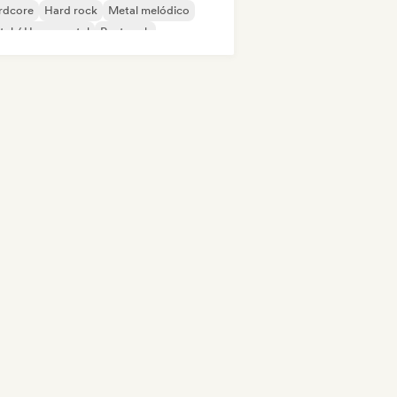
rdcore
Hard rock
Metal melódico
al / Heavy metal
Post rock