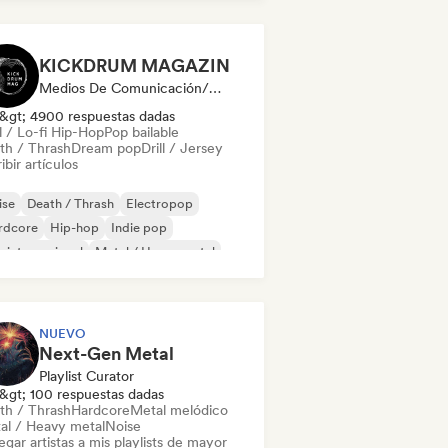
KICKDRUM MAGAZIN
Medios De Comunicación/Periodista
&gt; 4900 respuestas dadas
l / Lo-fi Hip-Hop
Pop bailable
th / Thrash
Dream pop
Drill / Jersey
ibir artículos
ise
Death / Thrash
Electropop
rdcore
Hip-hop
Indie pop
 internacional
Metal / Heavy metal
NUEVO
Next-Gen Metal
Playlist Curator
&gt; 100 respuestas dadas
th / Thrash
Hardcore
Metal melódico
al / Heavy metal
Noise
gar artistas a mis playlists de mayor