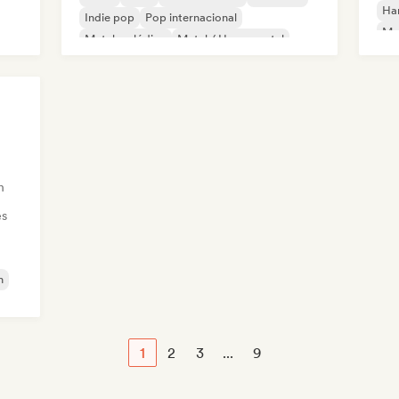
Ha
Indie pop
Pop internacional
Met
Metal melódico
Metal / Heavy metal
h
es
h
1
2
3
...
9