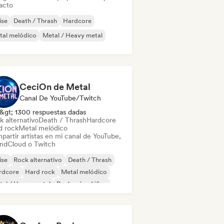
acto
ise
Death / Thrash
Hardcore
tal melódico
Metal / Heavy metal
CeciOn de Metal
Canal De YouTube/Twitch
&gt; 1300 respuestas dadas
k alternativo
Death / Thrash
Hardcore
d rock
Metal melódico
partir artistas en mi canal de YouTube,
ndCloud o Twitch
ise
Rock alternativo
Death / Thrash
rdcore
Hard rock
Metal melódico
al / Heavy metal
Rock psicodélico