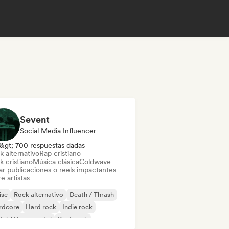
Sevent
Social Media Influencer
&gt; 700 respuestas dadas
k alternativo
Rap cristiano
k cristiano
Música clásica
Coldwave
ar publicaciones o reels impactantes
e artistas
ise
Rock alternativo
Death / Thrash
rdcore
Hard rock
Indie rock
al / Heavy metal
Post punk