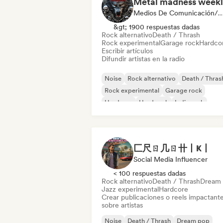
Metal madness week
Medios De Comunicación/Periodista, Emisoras
&gt; 1900 respuestas dadas
Rock alternativo
Death / Thrash
Rock experimental
Garage rock
Hardco
Escribir artículos
Difundir artistas en la radio
Noise
Rock alternativo
Death / Thras
Rock experimental
Garage rock
Hardcore
Hard rock
Indie rock
匚尺ㄖ几ㄖ卄丨Ҝ丨
Social Media Influencer
< 100 respuestas dadas
Rock alternativo
Death / Thrash
Dream
Jazz experimental
Hardcore
Crear publicaciones o reels impactant
sobre artistas
Noise
Death / Thrash
Dream pop