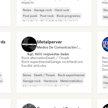
impacto
imp
Noise
Garage rock
Hard rock
No
Post punk
Post rock
Rock progresivo
Me
Punk Rock
Rock & Roll / Rock clásico
rds
Metalperver
Medios De Comunicación/Periodista
&gt; 1600 respuestas dadas
Rock alternativo
Death / Thrash
Roc
Rock experimental
Garage rock
Hardcore
Har
Escribir artículos
Com
Sou
h
Noise
Death / Thrash
Rock experimental
No
co
Garage rock
Hardcore
Metal melódico
Ha
Metal / Heavy metal
Post rock
Met