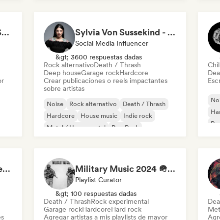
PLAYLIST METAL PESADO
Sylvia Von Sussekind - Content Creator
Social Media Influencer
&gt; 3600 respuestas dadas
Rock alternativo
Death / Thrash
Chil
Deep house
Garage rock
Hardcore
Dea
or
Crear publicaciones o reels impactantes
Escr
sobre artistas
No
Noise
Rock alternativo
Death / Thrash
Ha
Hardcore
House music
Indie rock
Rap
Metal / Heavy metal
Pop Punk
Rafael Tonello - Content Creator
Military Music 2024 🪖 Rock Motivation
Playlist Curator
&gt; 100 respuestas dadas
Death / Thrash
Rock experimental
Dea
Garage rock
Hardcore
Hard rock
Met
es
Agregar artistas a mis playlists de mayor
Agre