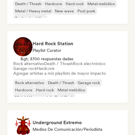
Death / Thrash
Hardcore
Hard rock
Metal melódico
Metal / Heavy metal
New wave
Post punk
Rock psicodélico
Hard Rock Station
Playlist Curator
&gt; 3700 respuestas dadas
Rock alternativo
Death / Thrash
Rock electrónico
Garage rock
Hardcore
Agregar artistas a mis playlists de mayor impacto
Rock alternativo
Death / Thrash
Garage rock
Hardcore
Hard rock
Metal melódico
Metal / Heavy metal
Punk Rock
Underground Extremo
Medios De Comunicación/Periodista