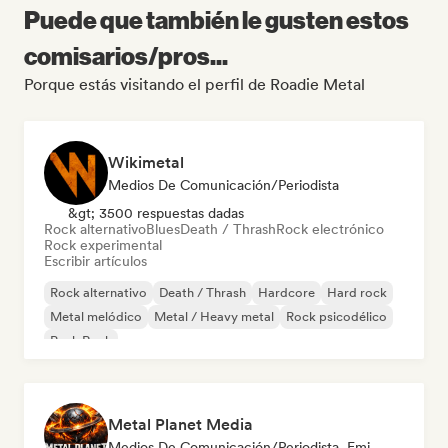
Puede que también le gusten estos
comisarios/pros...
Porque estás visitando el perfil de Roadie Metal
Wikimetal
Medios De Comunicación/Periodista
&gt; 3500 respuestas dadas
Rock alternativo
Blues
Death / Thrash
Rock electrónico
Rock experimental
Escribir artículos
Rock alternativo
Death / Thrash
Hardcore
Hard rock
Metal melódico
Metal / Heavy metal
Rock psicodélico
Punk Rock
Metal Planet Media
Medios De Comunicación/Periodista, Emisoras De Radio