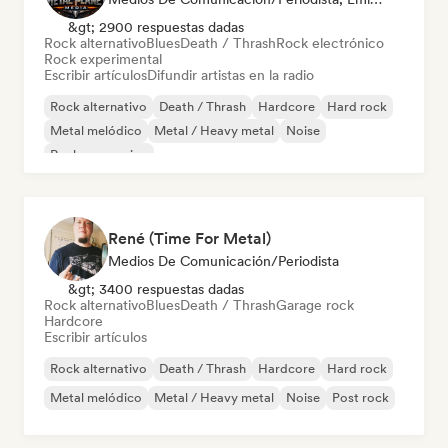
&gt; 2900 respuestas dadas
Rock alternativo
Blues
Death / Thrash
Rock electrónico
Rock experimental
Escribir artículos
Difundir artistas en la radio
Rock alternativo
Death / Thrash
Hardcore
Hard rock
Metal melódico
Metal / Heavy metal
Noise
Rock progresivo
René (Time For Metal)
Medios De Comunicación/Periodista
&gt; 3400 respuestas dadas
Rock alternativo
Blues
Death / Thrash
Garage rock
Hardcore
Escribir artículos
Rock alternativo
Death / Thrash
Hardcore
Hard rock
Metal melódico
Metal / Heavy metal
Noise
Post rock