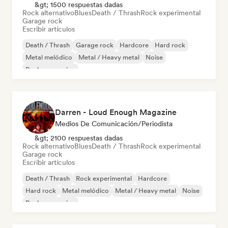
&gt; 1500 respuestas dadas
Rock alternativo
Blues
Death / Thrash
Rock experimental
Garage rock
Escribir artículos
Death / Thrash
Garage rock
Hardcore
Hard rock
Metal melódico
Metal / Heavy metal
Noise
Rock progresivo
Darren - Loud Enough Magazine
Medios De Comunicación/Periodista
&gt; 2100 respuestas dadas
Rock alternativo
Blues
Death / Thrash
Rock experimental
Garage rock
Escribir artículos
Death / Thrash
Rock experimental
Hardcore
Hard rock
Metal melódico
Metal / Heavy metal
Noise
Rock progresivo