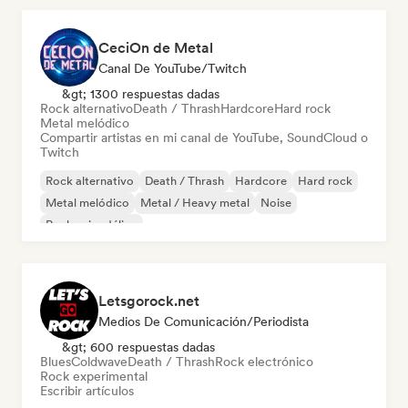
CeciOn de Metal
Canal De YouTube/Twitch
&gt; 1300 respuestas dadas
Rock alternativo
Death / Thrash
Hardcore
Hard rock
Metal melódico
Compartir artistas en mi canal de YouTube, SoundCloud o
Twitch
Rock alternativo
Death / Thrash
Hardcore
Hard rock
Metal melódico
Metal / Heavy metal
Noise
Rock psicodélico
Letsgorock.net
Medios De Comunicación/Periodista
&gt; 600 respuestas dadas
Blues
Coldwave
Death / Thrash
Rock electrónico
Rock experimental
Escribir artículos