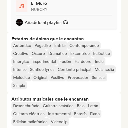
El Muro
NURCRY
Añadido al playlist
Estados de ánimo que le encantan
Auténtico
Pegadizo
Enfriar
Contemporáneo
Creativo
Oscuro
Dramático
Excéntrico
Ecléctico
Enérgico
Experimental
Fusión
Hardcore
Indie
Intenso
Sentido lyrics
Corriente principal
Melancolía
Melódico
Original
Positivo
Provocador
Sensual
Simple
Atributos musicales que le encantan
Desenchufado
Guitarra acústica
Bajo
Latón
Guitarra eléctrica
Instrumental
Batería
Piano
Edición radiofónica
Videoclip