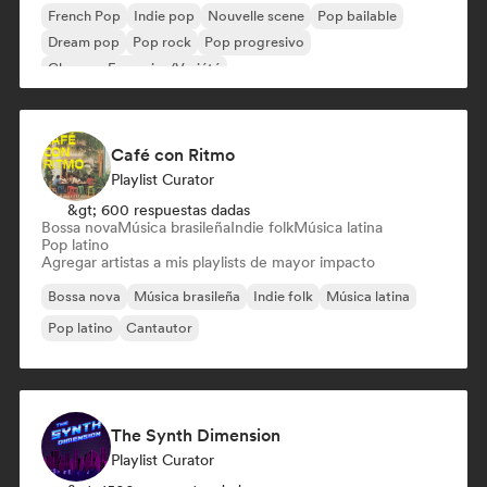
French Pop
Indie pop
Nouvelle scene
Pop bailable
Dream pop
Pop rock
Pop progresivo
Chanson Française/Variété
Café con Ritmo
Playlist Curator
&gt; 600 respuestas dadas
Bossa nova
Música brasileña
Indie folk
Música latina
Pop latino
Agregar artistas a mis playlists de mayor impacto
Bossa nova
Música brasileña
Indie folk
Música latina
Pop latino
Cantautor
The Synth Dimension
Playlist Curator