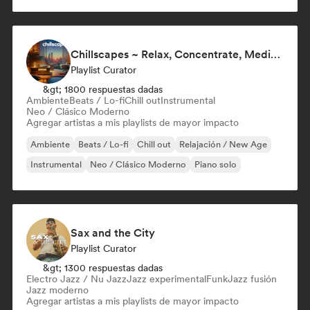
Chillscapes ~ Relax, Concentrate, Meditate, Sleep, Dream
Playlist Curator
&gt; 1800 respuestas dadas
Ambiente
Beats / Lo-fi
Chill out
Instrumental
Neo / Clásico Moderno
Agregar artistas a mis playlists de mayor impacto
Ambiente
Beats / Lo-fi
Chill out
Relajación / New Age
Instrumental
Neo / Clásico Moderno
Piano solo
Sax and the City
Playlist Curator
&gt; 1300 respuestas dadas
Electro Jazz / Nu Jazz
Jazz experimental
Funk
Jazz fusión
Jazz moderno
Agregar artistas a mis playlists de mayor impacto