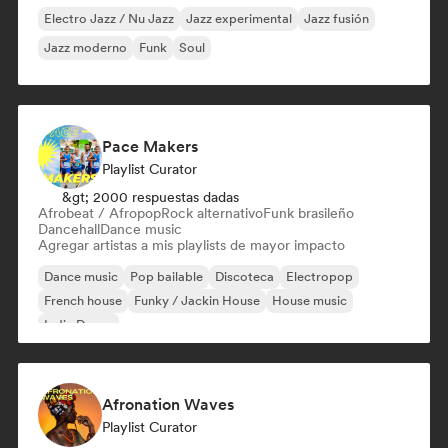
Electro Jazz / Nu Jazz
Jazz experimental
Jazz fusión
Jazz moderno
Funk
Soul
Pace Makers
Playlist Curator
&gt; 2000 respuestas dadas
Afrobeat / Afropop
Rock alternativo
Funk brasileño
Dancehall
Dance music
Agregar artistas a mis playlists de mayor impacto
Dance music
Pop bailable
Discoteca
Electropop
French house
Funky / Jackin House
House music
Indie Dance
Afronation Waves
Playlist Curator