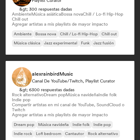
Playlist Curator
&gt; 300 respuestas dadas
Ambiente
Música asiática
Bossa nova
Chill / Lo-fi Hip-Hop
Chill out
Agregar artistas a mis playlists de mayor impacto
Ambiente
Bossa nova
Chill / Lo-fi Hip-Hop
Chill out
Música clásica
Jazz experimental
Funk
Jazz fusión
alexrainbirdMusic
Canal De YouTube/Twitch, Playlist Curator
&gt; 6300 respuestas dadas
Rock alternativo
Dream pop
Música navideña
Indie folk
Indie pop
Compartir artistas en mi canal de YouTube, SoundCloud o
Twitch
Agregar artistas a mis playlists de mayor impacto
Dream pop
Música navideña
Indie folk
Indie pop
Indie rock
Lofi bedroom
Cantautor
Rock alternativo