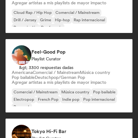
Agregar artistas a mis playlists de mayor impacto
Cloud Rap / Hip Hop
Comercial / Mainstream
Drill / Jersey
Grime
Hip-hop
Rap internacional
Rap en inglés
Rap francés
Feel-Good Pop
Playlist Curator
&gt; 3300 respuestas dadas
Americana
Comercial / Mainstream
Música country
Pop bailable
Deutschpop/German Pop
Agregar artistas a mis playlists de mayor impacto
Comercial / Mainstream
Música country
Pop bailable
Electropop
French Pop
Indie pop
Pop internacional
Pop rock
Tokyo Hi-Fi Bar