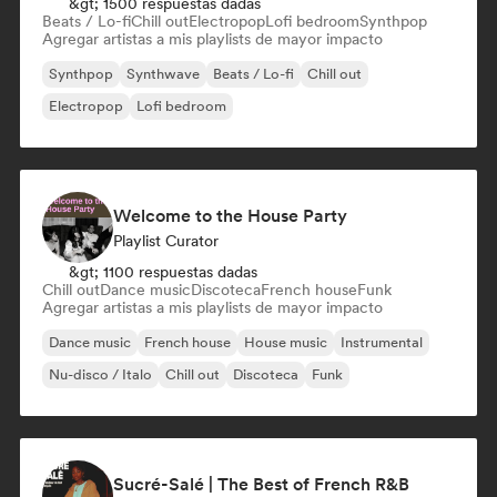
&gt; 1500 respuestas dadas
Beats / Lo-fi
Chill out
Electropop
Lofi bedroom
Synthpop
Agregar artistas a mis playlists de mayor impacto
Synthpop
Synthwave
Beats / Lo-fi
Chill out
Electropop
Lofi bedroom
Welcome to the House Party
Playlist Curator
&gt; 1100 respuestas dadas
Chill out
Dance music
Discoteca
French house
Funk
Agregar artistas a mis playlists de mayor impacto
Dance music
French house
House music
Instrumental
Nu-disco / Italo
Chill out
Discoteca
Funk
Sucré-Salé | The Best of French R&B