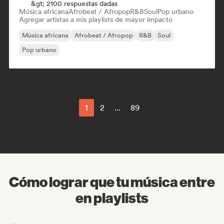
&gt; 2100 respuestas dadas
Música africana
Afrobeat / Afropop
R&B
Soul
Pop urbano
Agregar artistas a mis playlists de mayor impacto
Música africana
Afrobeat / Afropop
R&B
Soul
Pop urbano
1
2
...
89
Cómo lograr que tu música entre
en playlists