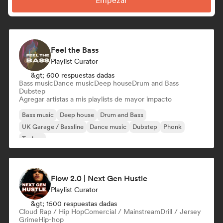
Empezar
Feel the Bass
Playlist Curator
&gt; 600 respuestas dadas
Bass music
Dance music
Deep house
Drum and Bass
Dubstep
Agregar artistas a mis playlists de mayor impacto
Bass music
Deep house
Drum and Bass
UK Garage / Bassline
Dance music
Dubstep
Phonk
Techno
Flow 2.0 | Next Gen Hustle
Playlist Curator
&gt; 1500 respuestas dadas
Cloud Rap / Hip Hop
Comercial / Mainstream
Drill / Jersey
Grime
Hip-hop