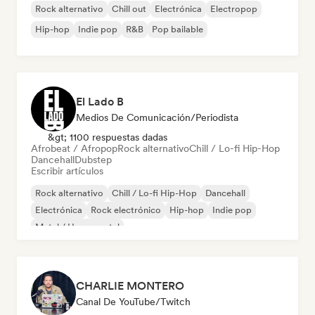
Rock alternativo
Chill out
Electrónica
Electropop
Hip-hop
Indie pop
R&B
Pop bailable
El Lado B
Medios De Comunicación/Periodista
&gt; 1100 respuestas dadas
Afrobeat / Afropop
Rock alternativo
Chill / Lo-fi Hip-Hop
Dancehall
Dubstep
Escribir artículos
Rock alternativo
Chill / Lo-fi Hip-Hop
Dancehall
Electrónica
Rock electrónico
Hip-hop
Indie pop
Metal / Heavy metal
CHARLIE MONTERO
Canal De YouTube/Twitch