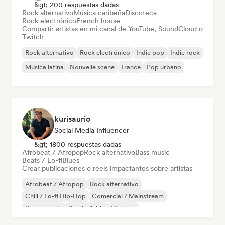
&gt; 200 respuestas dadas
Rock alternativo
Música caribeña
Discoteca
Rock electrónico
French house
Compartir artistas en mi canal de YouTube, SoundCloud o
Twitch
Rock alternativo
Rock electrónico
Indie pop
Indie rock
Música latina
Nouvelle scene
Trance
Pop urbano
kurisaurio
Social Media Influencer
&gt; 1800 respuestas dadas
Afrobeat / Afropop
Rock alternativo
Bass music
Beats / Lo-fi
Blues
Crear publicaciones o reels impactantes sobre artistas
Afrobeat / Afropop
Rock alternativo
Chill / Lo-fi Hip-Hop
Comercial / Mainstream
Dance music
Pop bailable
Hip-hop
Metal / Heavy metal