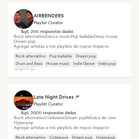
AIRBENDERS
Playlist Curator
&gt; 200 respuestas dadas
Rock alternativo
Dance music
Pop bailable
Deep house
Dream pop
Agregar artistas a mis playlists de mayor impacto
Rock alternativo
Pop bailable
Dream pop
Drum and Bass
House music
Indie Dance
Indie pop
Indie rock
Late Night Drives 🎆
Playlist Curator
&gt; 2000 respuestas dadas
Rock alternativo
Coldwave
Dream pop
Música de cine
Hyperpop
Agregar artistas a mis playlists de mayor impacto
Rock alternativo
Coldwave
Dream pop
Hyperpop