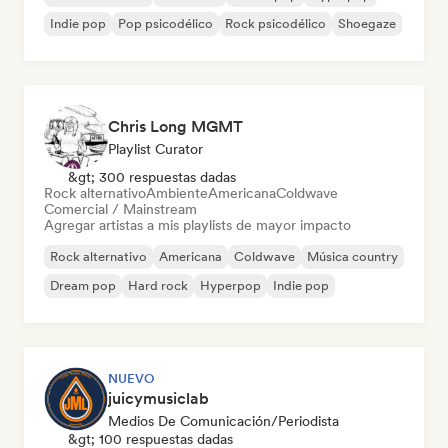
Indie pop
Pop psicodélico
Rock psicodélico
Shoegaze
Chris Long MGMT
Playlist Curator
&gt; 300 respuestas dadas
Rock alternativo
Ambiente
Americana
Coldwave
Comercial / Mainstream
Agregar artistas a mis playlists de mayor impacto
Rock alternativo
Americana
Coldwave
Música country
Dream pop
Hard rock
Hyperpop
Indie pop
NUEVO
juicymusiclab
Medios De Comunicación/Periodista
&gt; 100 respuestas dadas