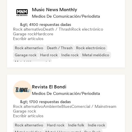
Music News Monthly
Medios De Comunicación/Periodista
&gt; 4100 respuestas dadas
Rock alternativo
Death / Thrash
Rock electrónico
Garage rock
Hardcore
Escribir artículos
Rock alternativo
Death / Thrash
Rock electrónico
Garage rock
Hard rock
Indie rock
Metal melódico
Metal / Heavy metal
Revista El Bondi
Medios De Comunicación/Periodista
&gt; 1700 respuestas dadas
Rock alternativo
Ambiente
Blues
Comercial / Mainstream
Garage rock
Escribir artículos
Rock alternativo
Hard rock
Indie folk
Indie rock