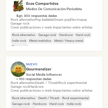
Ecos Compartidos
Medios De Comunicación/Periodista
&gt; 300 respuestas dadas
Rock alternativo
Pop bailable
Dream pop
Electropop
Garage rock
Crear publicaciones o reels impactantes sobre artistas
Rock alternativo
Garage rock
Hardcore
Hard rock
Indie rock
Metal melódico
Metal / Heavy metal
New wave
NUEVO
Gourmandizer
Social Media Influencer
< 100 respuestas dadas
Rock alternativo
Death / Thrash
Rock experimental
Garage rock
Hardcore
Crear publicaciones o reels impactantes sobre artistas
Rock alternativo
Death / Thrash
Rock experimental
Garage rock
Hardcore
Hard rock
Indie rock