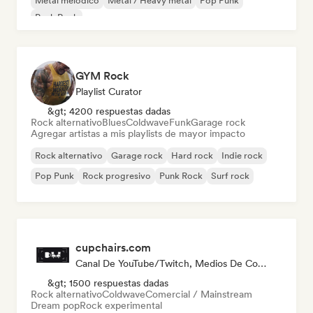
Metal melódico
Metal / Heavy metal
Pop Punk
Punk Rock
GYM Rock
Playlist Curator
&gt; 4200 respuestas dadas
Rock alternativo
Blues
Coldwave
Funk
Garage rock
Agregar artistas a mis playlists de mayor impacto
Rock alternativo
Garage rock
Hard rock
Indie rock
Pop Punk
Rock progresivo
Punk Rock
Surf rock
cupchairs.com
Canal De YouTube/Twitch, Medios De Comunicación/Periodista
&gt; 1500 respuestas dadas
Rock alternativo
Coldwave
Comercial / Mainstream
Dream pop
Rock experimental