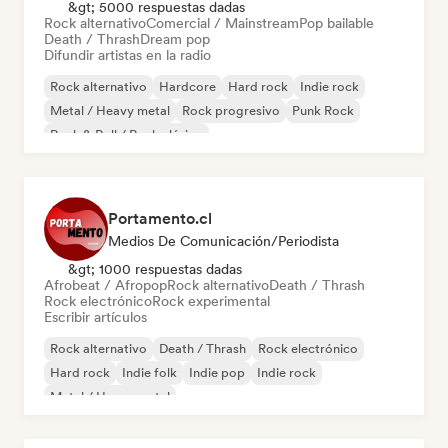
&gt; 5000 respuestas dadas
Rock alternativo
Comercial / Mainstream
Pop bailable
Death / Thrash
Dream pop
Difundir artistas en la radio
Rock alternativo
Hardcore
Hard rock
Indie rock
Metal / Heavy metal
Rock progresivo
Punk Rock
Rock & Roll / Rock clásico
Portamento.cl
Medios De Comunicación/Periodista
&gt; 1000 respuestas dadas
Afrobeat / Afropop
Rock alternativo
Death / Thrash
Rock electrónico
Rock experimental
Escribir artículos
Rock alternativo
Death / Thrash
Rock electrónico
Hard rock
Indie folk
Indie pop
Indie rock
Metal / Heavy metal