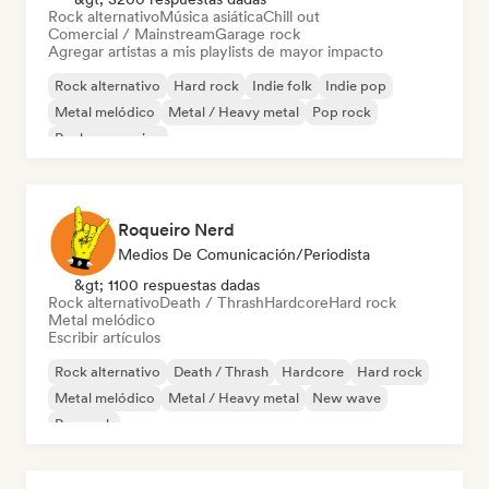
Rock alternativo
Música asiática
Chill out
Comercial / Mainstream
Garage rock
Agregar artistas a mis playlists de mayor impacto
Rock alternativo
Hard rock
Indie folk
Indie pop
Metal melódico
Metal / Heavy metal
Pop rock
Rock progresivo
Roqueiro Nerd
Medios De Comunicación/Periodista
&gt; 1100 respuestas dadas
Rock alternativo
Death / Thrash
Hardcore
Hard rock
Metal melódico
Escribir artículos
Rock alternativo
Death / Thrash
Hardcore
Hard rock
Metal melódico
Metal / Heavy metal
New wave
Pop rock