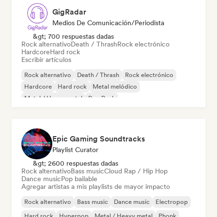
GigRadar
Medios De Comunicación/Periodista
&gt; 700 respuestas dadas
Rock alternativo
Death / Thrash
Rock electrónico
Hardcore
Hard rock
Escribir artículos
Rock alternativo
Death / Thrash
Rock electrónico
Hardcore
Hard rock
Metal melódico
Metal / Heavy metal
Pop Punk
Epic Gaming Soundtracks
Playlist Curator
&gt; 2600 respuestas dadas
Rock alternativo
Bass music
Cloud Rap / Hip Hop
Dance music
Pop bailable
Agregar artistas a mis playlists de mayor impacto
Rock alternativo
Bass music
Dance music
Electropop
Hard rock
Hyperpop
Metal / Heavy metal
Phonk