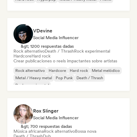
VDevine
Social Media Influencer
&gt; 1200 respuestas dadas
Rock alternativo
Death / Thrash
Rock experimental
Hardcore
Hard rock
Crear publicaciones o reels impactantes sobre artistas
Rock alternativo
Hardcore
Hard rock
Metal melódico
Metal / Heavy metal
Pop Punk
Death / Thrash
Rock experimental
Rox Slinger
Social Media Influencer
&gt; 700 respuestas dadas
Música africana
Rock alternativo
Bossa nova
Death / Thrash
Dub