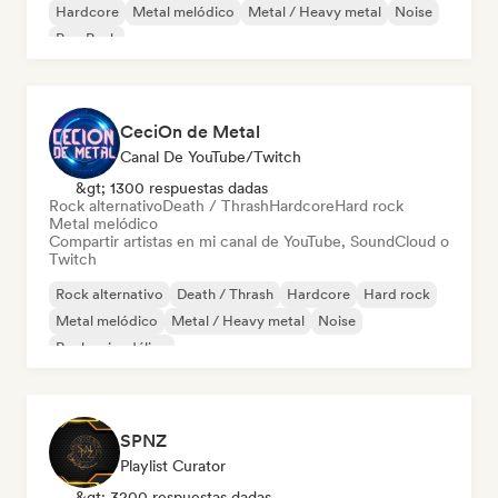
Hardcore
Metal melódico
Metal / Heavy metal
Noise
Pop Punk
CeciOn de Metal
Canal De YouTube/Twitch
&gt; 1300 respuestas dadas
Rock alternativo
Death / Thrash
Hardcore
Hard rock
Metal melódico
Compartir artistas en mi canal de YouTube, SoundCloud o
Twitch
Rock alternativo
Death / Thrash
Hardcore
Hard rock
Metal melódico
Metal / Heavy metal
Noise
Rock psicodélico
SPNZ
Playlist Curator
&gt; 3200 respuestas dadas