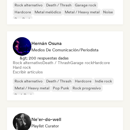
Rock alternativo
Death / Thrash
Garage rock
Hardcore
Metal melódico
Metal / Heavy metal
Noise
Pop Punk
Hernán Osuna
Medios De Comunicación/Periodista
&gt; 200 respuestas dadas
Rock alternativo
Death / Thrash
Garage rock
Hardcore
Hard rock
Escribir artículos
Rock alternativo
Death / Thrash
Hardcore
Indie rock
Metal / Heavy metal
Pop Punk
Rock progresivo
Punk Rock
Ne’er-do-well
Playlist Curator