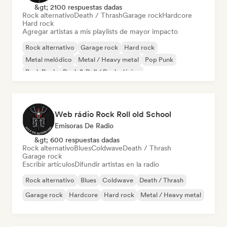
&gt; 2100 respuestas dadas
Rock alternativo
Death / Thrash
Garage rock
Hardcore
Hard rock
Agregar artistas a mis playlists de mayor impacto
Rock alternativo
Garage rock
Hard rock
Metal melódico
Metal / Heavy metal
Pop Punk
Punk Rock
Rock & Roll / Rock clásico
Web rádio Rock Roll old School
Emisoras De Radio
&gt; 600 respuestas dadas
Rock alternativo
Blues
Coldwave
Death / Thrash
Garage rock
Escribir artículos
Difundir artistas en la radio
Rock alternativo
Blues
Coldwave
Death / Thrash
Garage rock
Hardcore
Hard rock
Metal / Heavy metal