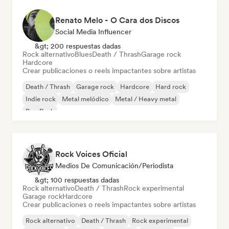
Renato Melo - O Cara dos Discos
Social Media Influencer
&gt; 200 respuestas dadas
Rock alternativo
Blues
Death / Thrash
Garage rock
Hardcore
Crear publicaciones o reels impactantes sobre artistas
Death / Thrash
Garage rock
Hardcore
Hard rock
Indie rock
Metal melódico
Metal / Heavy metal
Pop Punk
Rock Voices Oficial
Medios De Comunicación/Periodista
&gt; 100 respuestas dadas
Rock alternativo
Death / Thrash
Rock experimental
Garage rock
Hardcore
Crear publicaciones o reels impactantes sobre artistas
Rock alternativo
Death / Thrash
Rock experimental