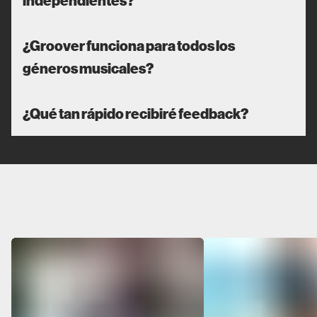
¿Groover funciona para todos los
géneros musicales?
¿Qué tan rápido recibiré feedback?