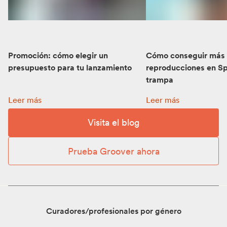
Promoción: cómo elegir un
Cómo conseguir más
presupuesto para tu lanzamiento
reproducciones en Sp
trampa
Promoción: cómo elegir un presupuesto para tu lanzamient
Cómo conseguir más r
Leer más
Leer más
Visita el blog
Prueba Groover ahora
Curadores/profesionales por género