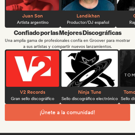
Juan Son
Landikhan
Artista argentino
Productor/DJ español
Ra
Confiado por las Mejores Discográficas
Una amplia gama de profesionales confía en Groover para mostrar
a sus artistas y compartir nuevos lanzamientos.
V2 Records
Ninja Tune
Tomo
Gran sello discográfico
Sello discográfico electrónico
Sello d
¡Únete a la comunidad!