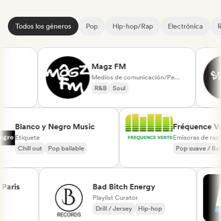
Todos los géneros
Pop
Hip-hop/Rap
Electrónica
Magz FM
Medios de comunicación/Periodista
R&B
Soul
Blanco y Negro Music
Fréquenc
Etiqueta
Emisoras d
Chill out
Pop bailable
Pop suave
Chanson F
is
Bad Bitch Energy
Playlist Curator
Drill / Jersey
Hip-hop