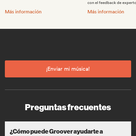
con el feedback de experto
Haz promoción de tu música:
Consigue que tu músic
Más información
Más información
¡Enviar mi música!
Preguntas frecuentes
¿Cómo puede Groover ayudarte a