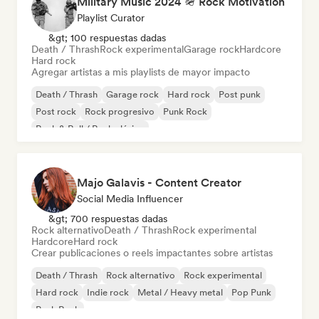
Military Music 2024 🪖 Rock Motivation
Playlist Curator
&gt; 100 respuestas dadas
Death / Thrash
Rock experimental
Garage rock
Hardcore
Hard rock
Agregar artistas a mis playlists de mayor impacto
Death / Thrash
Garage rock
Hard rock
Post punk
Post rock
Rock progresivo
Punk Rock
Rock & Roll / Rock clásico
Majo Galavis - Content Creator
Social Media Influencer
&gt; 700 respuestas dadas
Rock alternativo
Death / Thrash
Rock experimental
Hardcore
Hard rock
Crear publicaciones o reels impactantes sobre artistas
Death / Thrash
Rock alternativo
Rock experimental
Hard rock
Indie rock
Metal / Heavy metal
Pop Punk
Punk Rock