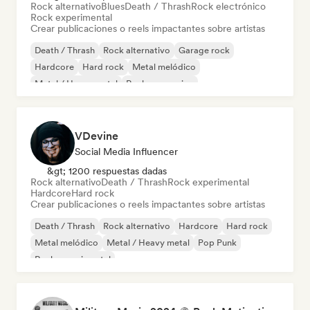
Rock alternativo
Blues
Death / Thrash
Rock electrónico
Rock experimental
Crear publicaciones o reels impactantes sobre artistas
Death / Thrash
Rock alternativo
Garage rock
Hardcore
Hard rock
Metal melódico
Metal / Heavy metal
Rock progresivo
VDevine
Social Media Influencer
&gt; 1200 respuestas dadas
Rock alternativo
Death / Thrash
Rock experimental
Hardcore
Hard rock
Crear publicaciones o reels impactantes sobre artistas
Death / Thrash
Rock alternativo
Hardcore
Hard rock
Metal melódico
Metal / Heavy metal
Pop Punk
Rock experimental