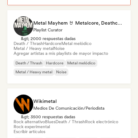
Metal Mayhem 🤘 Metalcore, Deathcore & Progressive Metal
Playlist Curator
&gt; 2000 respuestas dadas
Death / Thrash
Hardcore
Metal melódico
Metal / Heavy metal
Noise
Agregar artistas a mis playlists de mayor impacto
Death / Thrash
Hardcore
Metal melódico
Metal / Heavy metal
Noise
Wikimetal
Medios De Comunicación/Periodista
&gt; 3500 respuestas dadas
Rock alternativo
Blues
Death / Thrash
Rock electrónico
Rock experimental
Escribir artículos