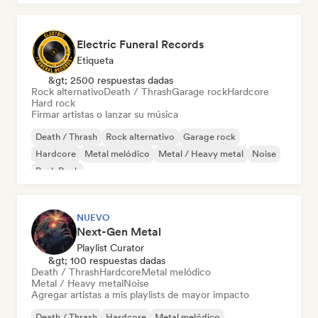
Electric Funeral Records
Etiqueta
&gt; 2500 respuestas dadas
Rock alternativo
Death / Thrash
Garage rock
Hardcore
Hard rock
Firmar artistas o lanzar su música
Death / Thrash
Rock alternativo
Garage rock
Hardcore
Metal melódico
Metal / Heavy metal
Noise
Punk Rock
NUEVO
Next-Gen Metal
Playlist Curator
&gt; 100 respuestas dadas
Death / Thrash
Hardcore
Metal melódico
Metal / Heavy metal
Noise
Agregar artistas a mis playlists de mayor impacto
Death / Thrash
Hardcore
Metal melódico