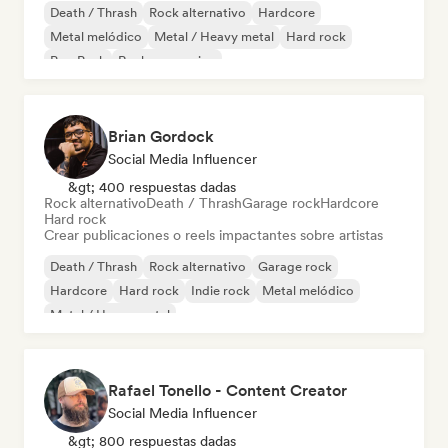
Death / Thrash
Rock alternativo
Hardcore
Metal melódico
Metal / Heavy metal
Hard rock
Pop Punk
Rock progresivo
Brian Gordock
Social Media Influencer
&gt; 400 respuestas dadas
Rock alternativo
Death / Thrash
Garage rock
Hardcore
Hard rock
Crear publicaciones o reels impactantes sobre artistas
Death / Thrash
Rock alternativo
Garage rock
Hardcore
Hard rock
Indie rock
Metal melódico
Metal / Heavy metal
Rafael Tonello - Content Creator
Social Media Influencer
&gt; 800 respuestas dadas