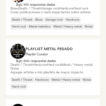
&gt; 100 respuestas dadas
Blues
Death / Thrash
Garage rock
Hardcore
Hard rock
Crear publicaciones o reels impactantes sobre artistas
Death / Thrash
Blues
Garage rock
Hardcore
Hard rock
Metal melódico
Metal / Heavy metal
Noise
PLAYLIST METAL PESADO
Playlist Curator
&gt; 500 respuestas dadas
Death / Thrash
Hardcore
Hard rock
Metal / Heavy metal
Noise
Agregar artistas a mis playlists de mayor impacto
Death / Thrash
Hardcore
Metal / Heavy metal
Noise
Hard rock