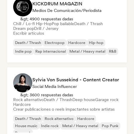
KICKDRUM MAGAZIN
Medios De Comunicación/Periodista
&gt; 4900 respuestas dadas
Chill / Lo-fi Hip-Hop
Pop bailable
Death / Thrash
Dream pop
Drill / Jersey
Escribir artículos
Death / Thrash
Electropop
Hardcore
Hip-hop
Indie pop
Rap internacional
Metal / Heavy metal
R&B
Sylvia Von Sussekind - Content Creator
Social Media Influencer
&gt; 3600 respuestas dadas
Rock alternativo
Death / Thrash
Deep house
Garage rock
Hardcore
Crear publicaciones o reels impactantes sobre artistas
Death / Thrash
Rock alternativo
Hardcore
House music
Indie rock
Metal / Heavy metal
Pop Punk
Pop rock