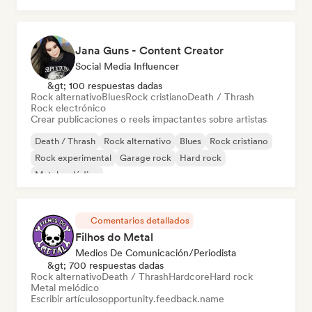
Jana Guns - Content Creator
Social Media Influencer
&gt; 100 respuestas dadas
Rock alternativo
Blues
Rock cristiano
Death / Thrash
Rock electrónico
Crear publicaciones o reels impactantes sobre artistas
Death / Thrash
Rock alternativo
Blues
Rock cristiano
Rock experimental
Garage rock
Hard rock
Metal melódico
Comentarios detallados
Filhos do Metal
Medios De Comunicación/Periodista
&gt; 700 respuestas dadas
Rock alternativo
Death / Thrash
Hardcore
Hard rock
Metal melódico
Escribir artículos
opportunity.feedback.name