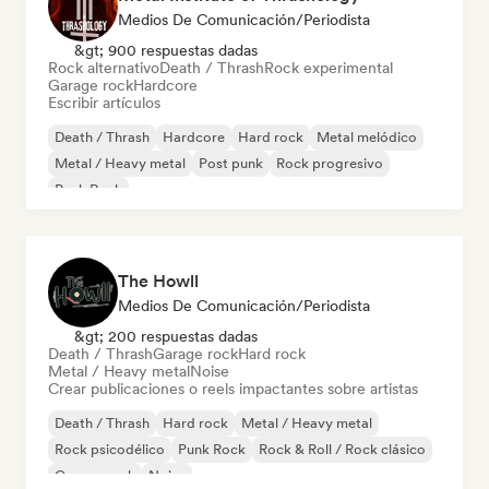
Medios De Comunicación/Periodista
&gt; 900 respuestas dadas
Rock alternativo
Death / Thrash
Rock experimental
Garage rock
Hardcore
Escribir artículos
Death / Thrash
Hardcore
Hard rock
Metal melódico
Metal / Heavy metal
Post punk
Rock progresivo
Punk Rock
The Howll
Medios De Comunicación/Periodista
&gt; 200 respuestas dadas
Death / Thrash
Garage rock
Hard rock
Metal / Heavy metal
Noise
Crear publicaciones o reels impactantes sobre artistas
Death / Thrash
Hard rock
Metal / Heavy metal
Rock psicodélico
Punk Rock
Rock & Roll / Rock clásico
Garage rock
Noise