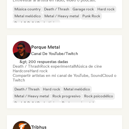
Entrevistar al artista en radio, video o podcast.
Música country
Death / Thrash
Garage rock
Hard rock
Metal melódico
Metal / Heavy metal
Punk Rock
Rock & Roll / Rock clásico
Porque Metal
Canal De YouTube/Twitch
&gt; 200 respuestas dadas
Death / Thrash
Rock experimental
Música de cine
Hardcore
Hard rock
Compartir artistas en mi canal de YouTube, SoundCloud o
Twitch
Death / Thrash
Hard rock
Metal melódico
Metal / Heavy metal
Rock progresivo
Rock psicodélico
Rock & Roll / Rock clásico
Rock experimental
Tribhus