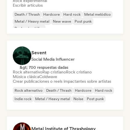
Rock experimental
Escribir artículos
Death / Thrash
Hardcore
Hard rock
Metal melódico
Metal / Heavy metal
New wave
Post punk
Rock psicodélico
Sevent
Social Media Influencer
&gt; 700 respuestas dadas
Rock alternativo
Rap cristiano
Rock cristiano
Música clásica
Coldwave
Crear publicaciones o reels impactantes sobre artistas
Rock alternativo
Death / Thrash
Hardcore
Hard rock
Indie rock
Metal / Heavy metal
Noise
Post punk
Metal Institute of Thrashology