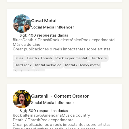
Casal Metal
Social Media Influencer
&gt; 400 respuestas dadas
Blues
Death / Thrash
Rock electrónico
Rock experimental
Música de cine
Crear publicaciones o reels impactantes sobre artistas
Blues
Death / Thrash
Rock experimental
Hardcore
Hard rock
Metal melódico
Metal / Heavy metal
Rock psicodélico
Gustahill - Content Creator
Social Media Influencer
&gt; 500 respuestas dadas
Rock alternativo
Americana
Música country
Death / Thrash
Rock experimental
Crear publicaciones o reels impactantes sobre artistas