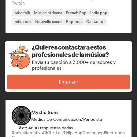
Twitch
Indie folk
Música africana
French Pop
Indie pop
Indie rock
Nouvelle scene
Pop rock
Cantautor
¿Quieres contactar a estos
profesionales de la música?
Envía tu canción a 3.000+ curadores y
profesionales.
Empezar
Mystic Sons
Medios De Comunicación/Periodista
&gt; 4600 respuestas dadas
Rock alternativo
Chill / Lo-fi Hip-Hop
Dream pop
Electropop