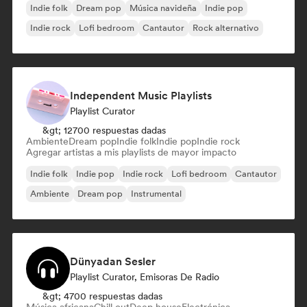
Indie folk
Dream pop
Música navideña
Indie pop
Indie rock
Lofi bedroom
Cantautor
Rock alternativo
Independent Music Playlists
Playlist Curator
&gt; 12700 respuestas dadas
Ambiente
Dream pop
Indie folk
Indie pop
Indie rock
Agregar artistas a mis playlists de mayor impacto
Indie folk
Indie pop
Indie rock
Lofi bedroom
Cantautor
Ambiente
Dream pop
Instrumental
Dünyadan Sesler
Playlist Curator, Emisoras De Radio
&gt; 4700 respuestas dadas