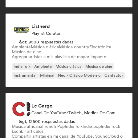
Listnerd
Playlist Curator
&gt; 9500 respuestas dadas
Ambiente
Música clásica
Música country
Electrónica
Música de cine
Agregar artistas a mis playlists de mayor impacto
Indie folk
Ambiente
Música clásica
Música de cine
Instrumental
Minimal
Neo / Clásico Moderno
Cantautor
Le Cargo
Canal De YouTube/Twitch, Medios De Comunicación/Periodista
&gt; 12500 respuestas dadas
Música africana
French Pop
Indie folk
Indie pop
Indie rock
Escribir artículos
Compartir artistas en mi canal de YouTube, SoundCloud o