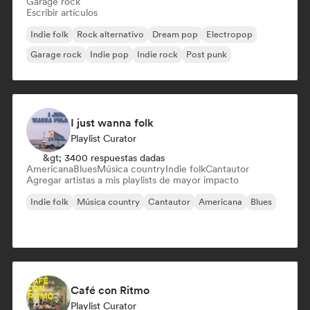
Garage rock
Escribir artículos
Indie folk
Rock alternativo
Dream pop
Electropop
Garage rock
Indie pop
Indie rock
Post punk
I just wanna folk
Playlist Curator
&gt; 3400 respuestas dadas
Americana
Blues
Música country
Indie folk
Cantautor
Agregar artistas a mis playlists de mayor impacto
Indie folk
Música country
Cantautor
Americana
Blues
Café con Ritmo
Playlist Curator