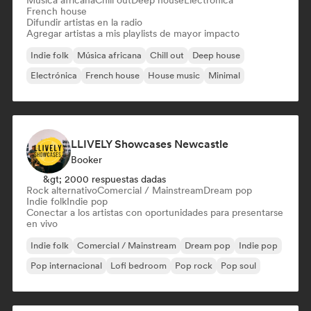
Música africana
Chill out
Deep house
Electrónica
French house
Difundir artistas en la radio
Agregar artistas a mis playlists de mayor impacto
Indie folk
Música africana
Chill out
Deep house
Electrónica
French house
House music
Minimal
LLIVELY Showcases Newcastle
Booker
&gt; 2000 respuestas dadas
Rock alternativo
Comercial / Mainstream
Dream pop
Indie folk
Indie pop
Conectar a los artistas con oportunidades para presentarse
en vivo
Indie folk
Comercial / Mainstream
Dream pop
Indie pop
Pop internacional
Lofi bedroom
Pop rock
Pop soul