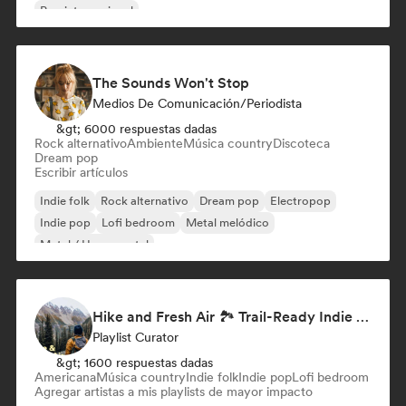
Pop internacional
The Sounds Won't Stop
Medios De Comunicación/Periodista
&gt; 6000 respuestas dadas
Rock alternativo
Ambiente
Música country
Discoteca
Dream pop
Escribir artículos
Indie folk
Rock alternativo
Dream pop
Electropop
Indie pop
Lofi bedroom
Metal melódico
Metal / Heavy metal
Hike and Fresh Air 🏞️ Trail-Ready Indie Folk & Acoustic
Playlist Curator
&gt; 1600 respuestas dadas
Americana
Música country
Indie folk
Indie pop
Lofi bedroom
Agregar artistas a mis playlists de mayor impacto