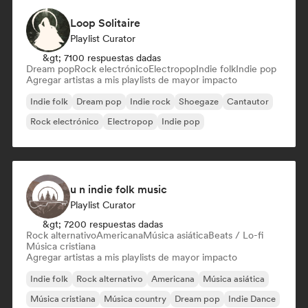
Loop Solitaire
Playlist Curator
&gt; 7100 respuestas dadas
Dream pop
Rock electrónico
Electropop
Indie folk
Indie pop
Agregar artistas a mis playlists de mayor impacto
Indie folk
Dream pop
Indie rock
Shoegaze
Cantautor
Rock electrónico
Electropop
Indie pop
u n indie folk music
Playlist Curator
&gt; 7200 respuestas dadas
Rock alternativo
Americana
Música asiática
Beats / Lo-fi
Música cristiana
Agregar artistas a mis playlists de mayor impacto
Indie folk
Rock alternativo
Americana
Música asiática
Música cristiana
Música country
Dream pop
Indie Dance