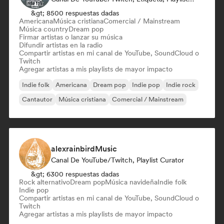
&gt; 8500 respuestas dadas
Americana
Música cristiana
Comercial / Mainstream
Música country
Dream pop
Firmar artistas o lanzar su música
Difundir artistas en la radio
Compartir artistas en mi canal de YouTube, SoundCloud o
Twitch
Agregar artistas a mis playlists de mayor impacto
Indie folk
Americana
Dream pop
Indie pop
Indie rock
Cantautor
Música cristiana
Comercial / Mainstream
alexrainbirdMusic
Canal De YouTube/Twitch, Playlist Curator
&gt; 6300 respuestas dadas
Rock alternativo
Dream pop
Música navideña
Indie folk
Indie pop
Compartir artistas en mi canal de YouTube, SoundCloud o
Twitch
Agregar artistas a mis playlists de mayor impacto