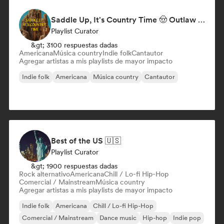
Saddle Up, It's Country Time 🤠 Outlaw Country, Americana & Country Rock
Playlist Curator
&gt; 3100 respuestas dadas
Americana
Música country
Indie folk
Cantautor
Agregar artistas a mis playlists de mayor impacto
Indie folk
Americana
Música country
Cantautor
Best of the US 🇺🇸
Playlist Curator
&gt; 1900 respuestas dadas
Rock alternativo
Americana
Chill / Lo-fi Hip-Hop
Comercial / Mainstream
Música country
Agregar artistas a mis playlists de mayor impacto
Indie folk
Americana
Chill / Lo-fi Hip-Hop
Comercial / Mainstream
Dance music
Hip-hop
Indie pop