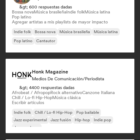
&gt; 600 respuestas dadas
Bossa nova
Música brasileña
Indie folk
Música latina
Pop latino
Agregar artistas a mis playlists de mayor impacto
Indie folk
Bossa nova
Música brasileña
Música latina
Pop latino
Cantautor
Honk Magazine
Medios De Comunicación/Periodista
&gt; 4400 respuestas dadas
Afrobeat / Afropop
Rock alternativo
Canzone Italiana
Chill / Lo-fi Hip-Hop
Música clásica
Escribir artículos
Indie folk
Chill / Lo-fi Hip-Hop
Pop bailable
Jazz experimental
Jazz fusión
Hip-hop
Indie pop
Jazz moderno