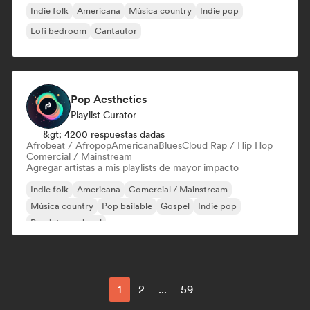
Indie folk
Americana
Música country
Indie pop
Lofi bedroom
Cantautor
Pop Aesthetics
Playlist Curator
&gt; 4200 respuestas dadas
Afrobeat / Afropop
Americana
Blues
Cloud Rap / Hip Hop
Comercial / Mainstream
Agregar artistas a mis playlists de mayor impacto
Indie folk
Americana
Comercial / Mainstream
Música country
Pop bailable
Gospel
Indie pop
Pop internacional
1
2
...
59