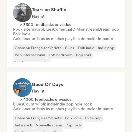
Tears on Shuffle
Playlist
> 3300 feedbacks enviados
Rock alternativo
Blues
Comercial / Mainstream
Dream pop
Folk indie
Adicionar artistas às minhas playlists de maior impacto
Chanson Française/Variété
Blues
Folk indie
Indie pop
Pop internacional
Lofi bedroom
Pop soul
Cantor-compositor
Good Ol' Days
Playlist
> 4000 feedbacks enviados
Blues
Country
Folk indie
Indie pop
Indie rock
Adicionar artistas às minhas playlists de maior impacto
Chanson Française/Variété
Folk indie
Indie pop
Indie rock
Nouvelle scene
Pop rock