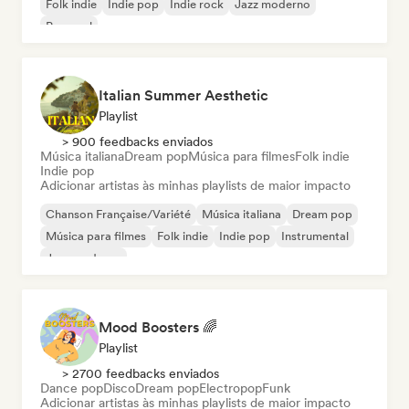
Folk indie
Indie pop
Indie rock
Jazz moderno
Pop soul
Italian Summer Aesthetic
Playlist
> 900 feedbacks enviados
Música italiana
Dream pop
Música para filmes
Folk indie
Indie pop
Adicionar artistas às minhas playlists de maior impacto
Chanson Française/Variété
Música italiana
Dream pop
Música para filmes
Folk indie
Indie pop
Instrumental
Jazz moderno
Mood Boosters 🌈
Playlist
> 2700 feedbacks enviados
Dance pop
Disco
Dream pop
Electropop
Funk
Adicionar artistas às minhas playlists de maior impacto