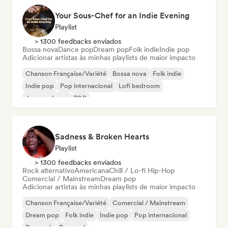
Your Sous-Chef for an Indie Evening
Playlist
> 1300 feedbacks enviados
Bossa nova
Dance pop
Dream pop
Folk indie
Indie pop
Adicionar artistas às minhas playlists de maior impacto
Chanson Française/Variété
Bossa nova
Folk indie
Indie pop
Pop internacional
Lofi bedroom
Jazz moderno
R&B
Sadness & Broken Hearts
Playlist
> 1300 feedbacks enviados
Rock alternativo
Americana
Chill / Lo-fi Hip-Hop
Comercial / Mainstream
Dream pop
Adicionar artistas às minhas playlists de maior impacto
Chanson Française/Variété
Comercial / Mainstream
Dream pop
Folk indie
Indie pop
Pop internacional
Pop rock
Pop soul