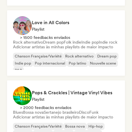
Cantor-compositor
Blues
Love in All Colors
Playlist
> 1500 feedbacks enviados
Rock alternativo
Dream pop
Folk indie
Indie pop
Indie rock
Adicionar artistas às minhas playlists de maior impacto
Chanson Française/Variété
Rock alternativo
Dream pop
Indie pop
Pop internacional
Pop latino
Nouvelle scene
R&B
Pops & Crackles | Vintage Vinyl Vibes
Playlist
> 2000 feedbacks enviados
Blues
Bossa nova
Sertanejo brasileiro
Disco
Funk
Adicionar artistas às minhas playlists de maior impacto
Chanson Française/Variété
Bossa nova
Hip-hop