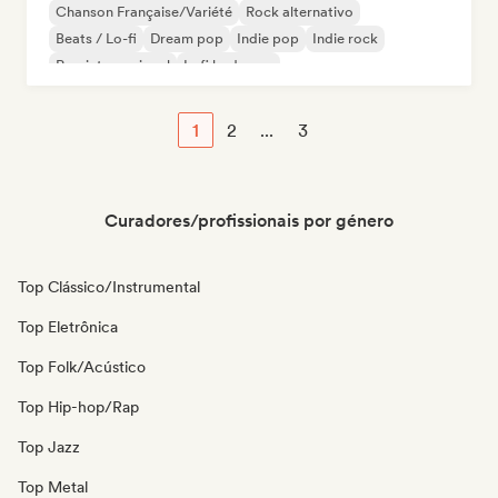
Chanson Française/Variété
Rock alternativo
Beats / Lo-fi
Dream pop
Indie pop
Indie rock
Pop internacional
Lofi bedroom
1
2
...
3
Curadores/profissionais por género
Top Clássico/Instrumental
Top Eletrônica
Top Folk/Acústico
Top Hip-hop/Rap
Top Jazz
Top Metal