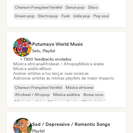
Chanson Française/Variété
Dance pop
Disco
Dream pop
Electropop
Funk
Indie pop
Pop soul
Putumayo World Music
Selo, Playlist
> 7300 feedbacks enviados
Música africana
Afrobeat / Afropop
Música árabe
Música asiática
Blues
Assinar artistas e/ou lançar suas músicas
Adicionar artistas às minhas playlists de maior impacto
Chanson Française/Variété
Música africana
Afrobeat / Afropop
Música asiática
Bossa nova
Música brasileira
Música caribenha
Música latina
Sad / Depressive / Romantic Songs
Playlist