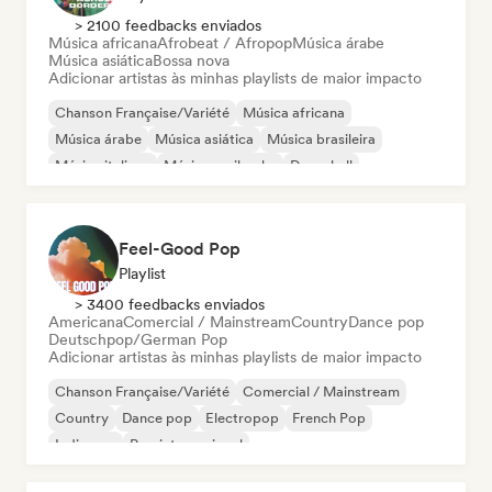
> 2100 feedbacks enviados
Música africana
Afrobeat / Afropop
Música árabe
Música asiática
Bossa nova
Adicionar artistas às minhas playlists de maior impacto
Chanson Française/Variété
Música africana
Música árabe
Música asiática
Música brasileira
Música italiana
Música caribenha
Dancehall
Feel-Good Pop
Playlist
> 3400 feedbacks enviados
Americana
Comercial / Mainstream
Country
Dance pop
Deutschpop/German Pop
Adicionar artistas às minhas playlists de maior impacto
Chanson Française/Variété
Comercial / Mainstream
Country
Dance pop
Electropop
French Pop
Indie pop
Pop internacional