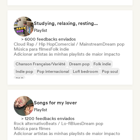
Studying, relaxing, resting...
Playlist
> 6000 feedbacks enviados
Cloud Rap / Hip Hop
Comercial / Mainstream
Dream pop
Música para filmes
Folk indie
Adicionar artistas às minhas playlists de maior impacto
Chanson Française/Variété
Dream pop
Folk indie
Indie pop
Pop internacional
Lofi bedroom
Pop soul
R&B
Songs for my lover
Playlist
> 1200 feedbacks enviados
Rock alternativo
Beats / Lo-fi
Blues
Dream pop
Música para filmes
Adicionar artistas às minhas playlists de maior impacto