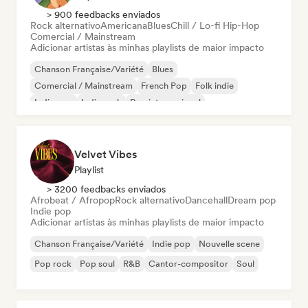
> 900 feedbacks enviados
Rock alternativo
Americana
Blues
Chill / Lo-fi Hip-Hop
Comercial / Mainstream
Adicionar artistas às minhas playlists de maior impacto
Chanson Française/Variété
Blues
Comercial / Mainstream
French Pop
Folk indie
Indie pop
Indie rock
Pop internacional
Velvet Vibes
Playlist
> 3200 feedbacks enviados
Afrobeat / Afropop
Rock alternativo
Dancehall
Dream pop
Indie pop
Adicionar artistas às minhas playlists de maior impacto
Chanson Française/Variété
Indie pop
Nouvelle scene
Pop rock
Pop soul
R&B
Cantor-compositor
Soul