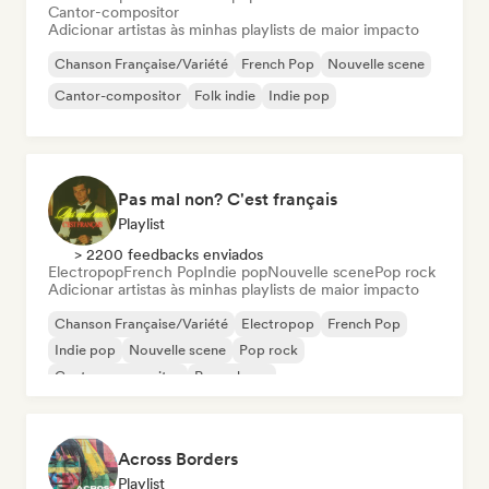
Cantor-compositor
Adicionar artistas às minhas playlists de maior impacto
Chanson Française/Variété
French Pop
Nouvelle scene
Cantor-compositor
Folk indie
Indie pop
Pas mal non? C'est français
Playlist
> 2200 feedbacks enviados
Electropop
French Pop
Indie pop
Nouvelle scene
Pop rock
Adicionar artistas às minhas playlists de maior impacto
Chanson Française/Variété
Electropop
French Pop
Indie pop
Nouvelle scene
Pop rock
Cantor-compositor
Pop urbano
Across Borders
Playlist