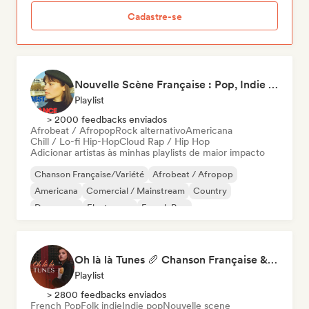
Cadastre-se
Nouvelle Scène Française : Pop, Indie & Chanson Émergente
Playlist
> 2000 feedbacks enviados
Afrobeat / Afropop
Rock alternativo
Americana
Chill / Lo-fi Hip-Hop
Cloud Rap / Hip Hop
Adicionar artistas às minhas playlists de maior impacto
Chanson Française/Variété
Afrobeat / Afropop
Americana
Comercial / Mainstream
Country
Dance pop
Electropop
French Pop
Oh là là Tunes 🥖 Chanson Française & Nouvelle Scène Française
Playlist
> 2800 feedbacks enviados
French Pop
Folk indie
Indie pop
Nouvelle scene