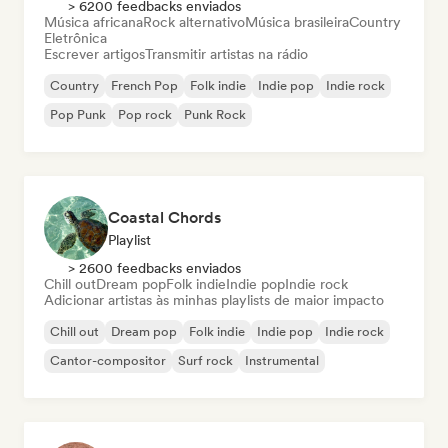
> 6200 feedbacks enviados
Música africana
Rock alternativo
Música brasileira
Country
Eletrônica
Escrever artigos
Transmitir artistas na rádio
Country
French Pop
Folk indie
Indie pop
Indie rock
Pop Punk
Pop rock
Punk Rock
Coastal Chords
Playlist
> 2600 feedbacks enviados
Chill out
Dream pop
Folk indie
Indie pop
Indie rock
Adicionar artistas às minhas playlists de maior impacto
Chill out
Dream pop
Folk indie
Indie pop
Indie rock
Cantor-compositor
Surf rock
Instrumental