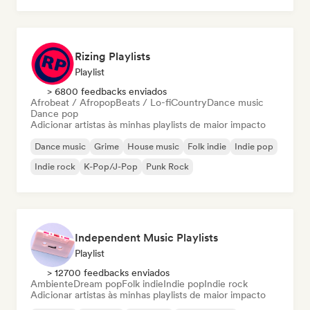
Rizing Playlists
Playlist
> 6800 feedbacks enviados
Afrobeat / Afropop
Beats / Lo-fi
Country
Dance music
Dance pop
Adicionar artistas às minhas playlists de maior impacto
Dance music
Grime
House music
Folk indie
Indie pop
Indie rock
K-Pop/J-Pop
Punk Rock
Independent Music Playlists
Playlist
> 12700 feedbacks enviados
Ambiente
Dream pop
Folk indie
Indie pop
Indie rock
Adicionar artistas às minhas playlists de maior impacto