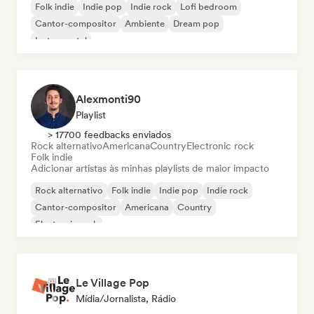
Folk indie
Indie pop
Indie rock
Lofi bedroom
Cantor-compositor
Ambiente
Dream pop
Instrumental
Alexmonti90
Playlist
> 17700 feedbacks enviados
Rock alternativo
Americana
Country
Electronic rock
Folk indie
Adicionar artistas às minhas playlists de maior impacto
Rock alternativo
Folk indie
Indie pop
Indie rock
Cantor-compositor
Americana
Country
Electronic rock
Le Village Pop
Mídia/Jornalista, Rádio