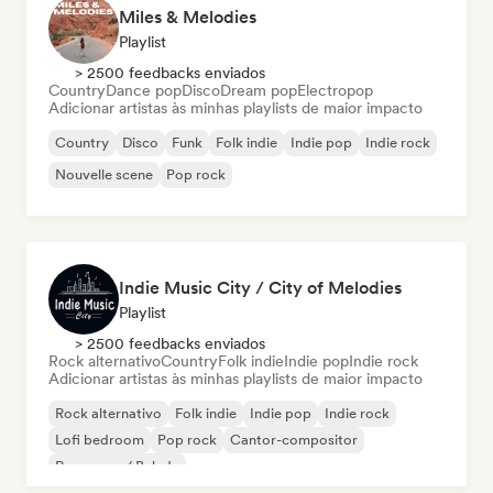
Miles & Melodies
Playlist
> 2500 feedbacks enviados
Country
Dance pop
Disco
Dream pop
Electropop
Adicionar artistas às minhas playlists de maior impacto
Country
Disco
Funk
Folk indie
Indie pop
Indie rock
Nouvelle scene
Pop rock
Indie Music City / City of Melodies
Playlist
> 2500 feedbacks enviados
Rock alternativo
Country
Folk indie
Indie pop
Indie rock
Adicionar artistas às minhas playlists de maior impacto
Rock alternativo
Folk indie
Indie pop
Indie rock
Lofi bedroom
Pop rock
Cantor-compositor
Pop suave / Balada