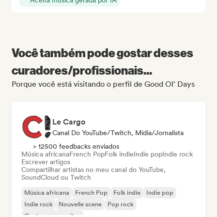
Aceita música gerada por IA
Você também pode gostar desses
curadores/profissionais...
Porque você está visitando o perfil de Good Ol' Days
Le Cargo
Canal Do YouTube/Twitch, Mídia/Jornalista
> 12500 feedbacks enviados
Música africana
French Pop
Folk indie
Indie pop
Indie rock
Escrever artigos
Compartilhar artistas no meu canal do YouTube,
SoundCloud ou Twitch
Música africana
French Pop
Folk indie
Indie pop
Indie rock
Nouvelle scene
Pop rock
Cantor-compositor